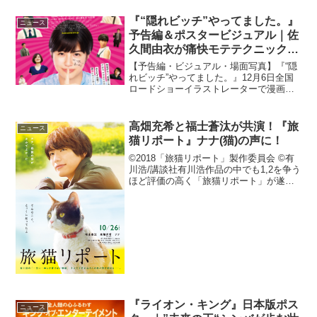
『“隠れビッチ”やってました。』
ニュース
予告編＆ポスタービジュアル｜佐
久間由衣が痛快モテテクニック披
露！
【予告編・ビジュアル・場面写真】『“隠
れビッチ”やってました。』12月6日全国
ロードショーイラストレーターで漫画家
のあらいぴろよが自身の体験をもとに描
いたコミックエッセイを、三木康一郎監
督により映画化した『“隠れビッチ”やって
高畑充希と福士蒼汰が共演！『旅
ニュース
ました。』より...
猫リポート』ナナ(猫)の声に！
©2018「旅猫リポート」製作委員会 ©有
川浩/講談社有川浩作品の中でも1,2を争う
ほど評価の高く「旅猫リポート」が遂に
映画化。2018年10月26日(金)より公開と
なる。この度猫のナナの声を高畑充希が
務めることが決定。音楽担当もコトリン
ゴ...
『ライオン・キング』日本版ポス
ニュース