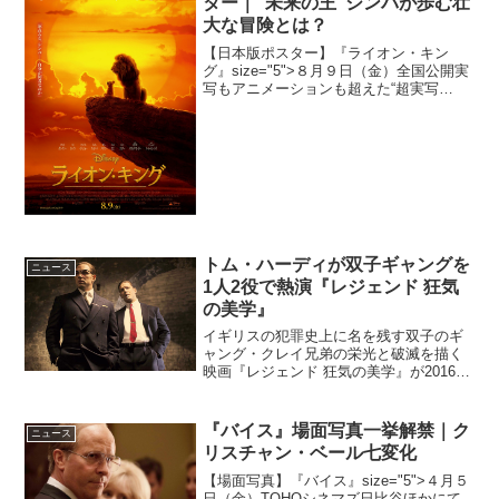
ター｜”未来の王“シンバが歩む壮
大な冒険とは？
【日本版ポスター】『ライオン・キン
グ』size="5">８月９日（金）全国公開実
写もアニメーションも超えた“超実写
版”『ライオン・キング』の日本版ポスタ
ーが公開された。先日全世界同時公開と
なった予告映像では、壮大なサバンナを
舞台に、ムファサ...
トム・ハーディが双子ギャングを
ニュース
1人2役で熱演『レジェンド 狂気
の美学』
イギリスの犯罪史上に名を残す双子のギ
ャング・クレイ兄弟の栄光と破滅を描く
映画『レジェンド 狂気の美学』が2016年
6月に日本公開となる。トム・ハーディが
1人2役で熱演『レジェンド 狂気の美学』
1960 年代初頭、活気に満ちたロンドン。
『バイス』場面写真一挙解禁｜ク
ニュース
双子の...
リスチャン・ベール七変化
【場面写真】『バイス』size="5">４月５
日（金）TOHOシネマズ日比谷ほかにて