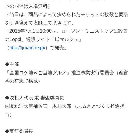
下の同伴は入場無料）
・当日は、商品によって決められたチケットの枚数と商品
を引き換えて堪能して頂きます。
・2015年7月1日10:00～、ローソン・ミニストップに設置
のLoppi、通販サイト「LJマルシェ」
（
http://ljmarche.jp/
）で発売。
◆主催
「全国ロケ地＆ご当地グルメ」推進事業実行委員会（産官
学の有志で構成）
◆決起人代表 兼 審査委員長
内閣総理大臣補佐官 木村太郎 （ふるさとづくり推進担
当）
◆実行委員長