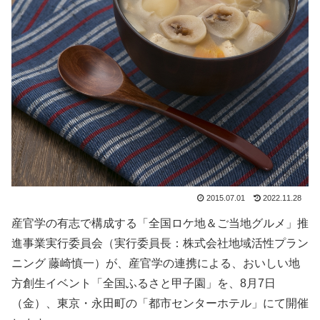
2015.07.01
2022.11.28
産官学の有志で構成する「全国ロケ地＆ご当地グルメ」推
進事業実行委員会（実行委員長：株式会社地域活性プラン
ニング 藤崎慎一）が、産官学の連携による、おいしい地
方創生イベント「全国ふるさと甲子園」を、8月7日
（金）、東京・永田町の「都市センターホテル」にて開催