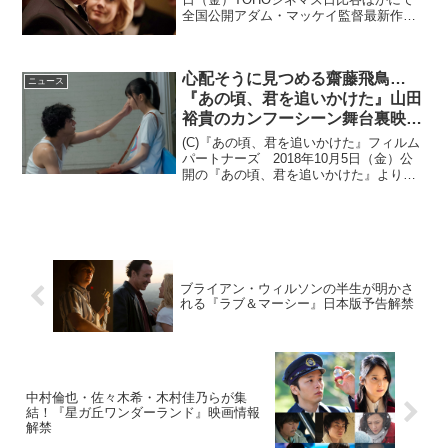
全国公開アダム・マッケイ監督最新作
『バイス』より、場面写真11枚が一挙解
禁となった。20代の若きディック・チェ
イニーから年寄りチェイニーまでを七変
心配そうに見つめる齋藤飛鳥…
化で演じた...
ニュース
『あの頃、君を追いかけた』山田
裕貴のカンフーシーン舞台裏映
像！
(C)『あの頃、君を追いかけた』フィルム
パートナーズ 2018年10月5日（金）公
開の『あの頃、君を追いかけた』より、
オリジナルの台湾版でも印象的だったカ
ンフーシーンと大学の同級生との決闘シ
ーンのメイキング映像が解禁。ストイッ
クな山田裕貴の...
ブライアン・ウィルソンの半生が明かさ
れる『ラブ＆マーシー』日本版予告解禁
中村倫也・佐々木希・木村佳乃らが集
結！『星ガ丘ワンダーランド』映画情報
解禁