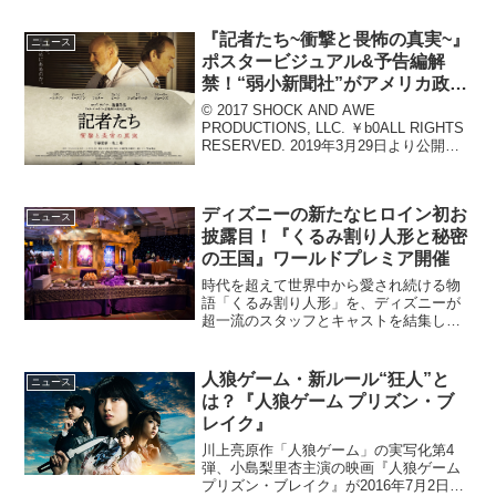
ENTERTAINMENT, INC.200万年前に...
『記者たち~衝撃と畏怖の真実~』
ニュース
ポスタービジュアル&予告編解
禁！“弱小新聞社”がアメリカ政府
に立ち向かう
© 2017 SHOCK AND AWE
PRODUCTIONS, LLC. ￥b0ALL RIGHTS
RESERVED. 2019年3月29日より公開の
映画『記者たち~衝撃と畏怖の真実~』よ
り、ポスタービジュアルと予告編映像が
公開され...
ディズニーの新たなヒロイン初お
ニュース
披露目！『くるみ割り人形と秘密
の王国』ワールドプレミア開催
時代を超えて世界中から愛され続ける物
語「くるみ割り人形」を、ディズニーが
超一流のスタッフとキャストを結集して
実写映画化した『くるみ割り人形と秘密
の王国』。本作のワールド・プレミアが
現地時間の10月29日（月）【日本時間：
人狼ゲーム・新ルール“狂人”と
ニュース
30日】、ロサンゼル...
は？『人狼ゲーム プリズン・ブ
レイク』
川上亮原作「人狼ゲーム」の実写化第4
弾、小島梨里杏主演の映画『人狼ゲーム
プリズン・ブレイク』が2016年7月2日よ