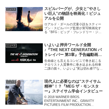
スピルバーグが、少女と“やさし
ニュース
い巨人”の物語を映画化！ビジュ
アルを公開
ロアルド・ダールの児童小説をスティー
ブン・スピルバーグ監督が実写映画化す
る『BFG：ビッグ・フレンドリー・ジャ
イアント』の日本公開が2016年9月に決定
し、あわせてビジュアルが公開された。
スピルバーグ最新作『BFG：ビッグ・フ
いよいよ押井ワールド全開
ニュース
レンドリー・ジ...
♪『THE NEXT GENERATION パ
トレイバー 第3章』予告編動画が
公開！
生命線とも言えるコンビニで巻き起こる
テロリスト人質事件に巻き込まれる特車
二課の面々。いよいよ“実は切れ者!?”な後
藤田隊長の秘策が見どころのエピソード
4「野良犬たちの午後」！そして、熱海を
舞台に巻き起こる謎の怪獣騒動を描くエ
現代人に必要なのは“ステイサム
ニュース
ピソード5「大怪...
精神”！？『MEG ザ・モンスタ
ー』ステイサム学会インタビュー
© 2018 WARNER BROS.
ENTERTAINMENT INC., GRAVITY
PICTURES FILM PRODUCTION
COMPANY, AND APELLES