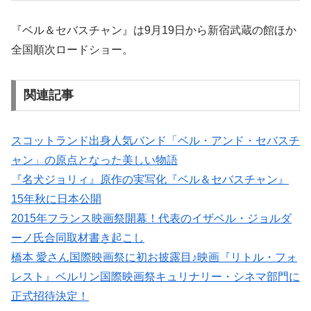
『ベル＆セバスチャン』は9月19日から新宿武蔵の館ほか
全国順次ロードショー。
関連記事
スコットランド出身人気バンド「ベル・アンド・セバスチ
ャン」の原点となった美しい物語
『名犬ジョリィ』原作の実写化『ベル＆セバスチャン』
15年秋に日本公開
2015年フランス映画祭開幕！代表のイザベル・ジョルダ
ーノ氏合同取材書き起こし
橋本 愛さん国際映画祭に初お披露目♪映画『リトル・フォ
レスト』ベルリン国際映画祭キュリナリー・シネマ部門に
正式招待決定！