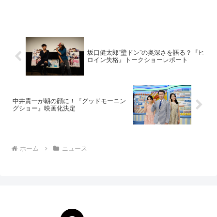
り公開となる。シリーズ第4弾は主演・小
島梨里杏映画『人狼ゲーム プリズン・ブ
レイク』拉致・監禁した高校生たちに殺
し合いをさせ...
坂口健太郎“壁ドン”の奥深さを語る？『ヒ
ロイン失格』トークショーレポート
中井貴一が朝の顔に！『グッドモーニン
グショー』映画化決定
ホーム
ニュース