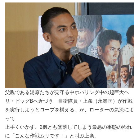
父親である湯原たちが見守る中ホバリング中の超巨大ヘ
リ・ビッグBへ近づき、自衛隊員・上条（永瀬匡）が作戦
を実行しようとロープを構える。が、ローターの気流によ
って
上手くいかず、2機とも墜落してしまう最悪の事態の怖れ
に「こんな作戦ムリです！」と叫ぶ上条。