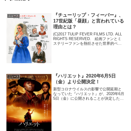
『チューリップ・フィーバー』、
ニュース
17世紀版「昼顔」と言われている
理由とは？
(C)2017 TULIP FEVER FILMS LTD. ALL
RIGHTS RESERVED. 絵画ファンとミ
ステリーファンを熱狂させた世界的ベス
トセラー本を英国が誇る最高のスタッ
フ・キャストで映像化した『チューリッ
プ・フィーバー ...
『ハリエット』2020年6月5日
ニュース
（金）より公開決定！
新型コロナウイルスの影響で公開延期と
なっていた『ハリエット』が、2020年6月
5日（金）に公開されることが決定した。
予告編ストーリー1849年アメリカ、メリ
ーランド州。ブローダス農場の奴隷ミン
ティ（シンシア・エリヴォ）は、幼いこ
ろから過酷な...