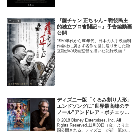
『薩チャン 正ちゃん～戦後民主
ニュース
的独立プロ奮闘記～』予告編動画
公開
1950年代から60年代、日本の大手映画制
作会社に属さず名作を世に送り出した独
立独歩の映画監督を描いた記録映画『薩
チャン 正ちゃん～戦後民主的独立プロ奮
闘記～』の予告編動画が公開された。映
画は2015年8月29日から K's cinema ...
ディズニー版「くるみ割り人形」
ニュース
エンドソングに“世界最高峰のテ
ノール”アンドレア・ボチェッリ
起用決定！
© 2018 Disney Enterprises, Inc. All
Rights Reserved.11月30日（金）より全
国公開される、ディズニーが超一流のス
タッフ＆キャストを結集して贈る『くる