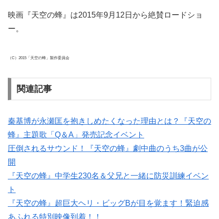
映画『天空の蜂』は2015年9月12日から絶賛ロードショ
ー。
（C）2015「天空の蜂」製作委員会
関連記事
秦基博が永瀬匡を抱きしめたくなった理由とは？『天空の
蜂』主題歌「Q＆A」発売記念イベント
圧倒されるサウンド！『天空の蜂』劇中曲のうち3曲が公
開
『天空の蜂』中学生230名＆父兄と一緒に防災訓練イベン
ト
『天空の蜂』超巨大ヘリ・ビッグBが目を覚ます！緊迫感
あふれる特別映像到着！！