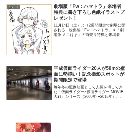
み割り人形と秘密の王国』のエンドソン
グに...
劇場版「Fw：ハマトラ」来場者
ニュース
特典に書き下ろし色紙イラストプ
レゼント！
11月14日（土）より2週間限定で劇場公開
される、総集編「Fw：ハマトラ」＆「劇
場版 ミニはま」の前売り特典と来場者特
典の色紙風カード・豪華描き下ろしイラ
ストが解禁となった。ナイス＆ムラサキ
レシオ＆バースデイアート＆スキル
「Fw：ハマトラ」...
平成仮面ライダー20人が50mの壁
ニュース
面に勢揃い！記念撮影スポットが
期間限定で登場
毎年冬の恒例映画として人気を博してき
た「仮面ライダー×仮面ライダー MOVIE
大戦」シリーズ（2009年〜2015年）。
2016年からは「仮面ライダー平成ジェネ
レーションズ」とタイトルを改め、その
人気を不動のものとした本シリース...