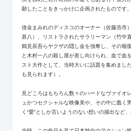
願したことをきっかけに企画されたものです
借金まみれのディスコのオーナー（佐藤浩市
甚八）、リストラされたサラリーマン（竹中
鶴見辰吾らヤクザの隠し金を強奪し、その報
と木村一八の殺し屋が差し向けられ、血で血
スト大作として、当時大いに話題を集めまし
も見られます）。
見どころはもちろん数々のハードなヴァイオ
ュかつセクシャルな映像美や、その中に蠢く
く“愛”としか言いようのない想いの描出など
当時、この作品を見て日本独自のアクション