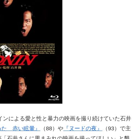
ロインによる愛と性と暴力の映画を撮り続けていた石井
わた 赤い眩暈』
（88）や
『ヌードの夜』
（93）で主
が「石井さんに男まみれの映画を撮ってほしい」と懇