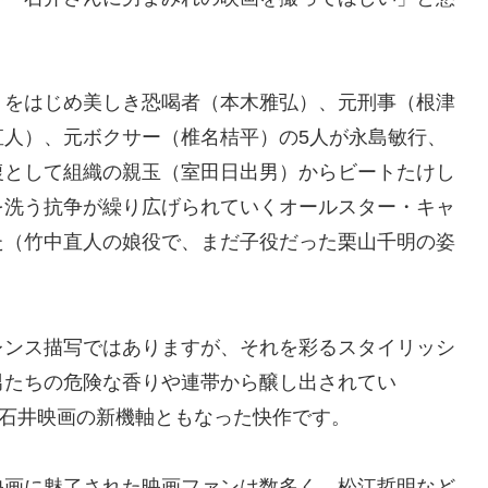
。
）をはじめ美しき恐喝者（本木雅弘）、元刑事（根津
直人）、元ボクサー（椎名桔平）の5人が永島敏行、
復として組織の親玉（室田日出男）からビートたけし
を洗う抗争が繰り広げられていくオールスター・キャ
た（竹中直人の娘役で、まだ子役だった栗山千明の姿
レンス描写ではありますが、それを彩るスタイリッシ
男たちの危険な香りや連帯から醸し出されてい
、石井映画の新機軸ともなった快作です。
映画に魅了された映画ファンは数多く、松江哲明など