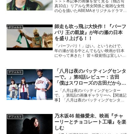
＞＞＞本記事の画像を全て見る（独占写
真10点）リアルな男女関係と複雑な女性
の心を描いたABEMAオリジナルドラマシ
リーズ最新作「私が獣になった夜～好き
になっちゃいけない～」が3月24日（木）
より配信スタート。「女だって、本能の
師走も吹っ飛ぶ大快作！『バーフ
デフォルト
まま求めたい夜...
バリ 王の凱旋』が年の瀬の日本
を盛り上げる！！
「バーフバリ！」はい。というわけで、
年の瀬が迫る中とんでもない映画が日本
にやって来きた！ 皆々様覚悟は宜しい
か？ その名も、『バーフバリ 王の凱
旋』！ そう、あの伝説の王・バーフバリ
の帰還である。2017年4月、彗星の如くイ
「八月は夜のバッティングセンタ
デフォルト
ンドから現れた前...
ーで。」第8話レビュー：古田
「僕はスワローズの古田だから
ね」は泣く。山崎夢羽
→「八月は夜のバッティングセンター
（BEYOOOOONDS）の演技にも
で。」第8話の画像ギャラリーへ【関連記
事】「八月は夜のバッティングセンター
注目（※ストーリーネタバレあ
で。」第1話レビュー【関連記事】「八月
り）
は夜のバッティングセンターで。」第2話
レビュー【関連記事】「八月は夜のバッ
乃木坂46 能條愛未、映画『チャ
デフォルト
ティングセンターで。...
ーリーとチョコレート工場』を楽
しむ