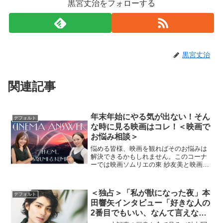
黒宮丈治をフォローする
黒宮丈治
関連記事
年末年始にやる気が出ない！そん
デフォルト
な時に見る映画はコレ！＜映画で
お悩み相談＞
悩める皆様、映画を観ればそのお悩みは
解決できるかもしれません。このコーナ
ーでは映画ソムリエの東 紗友美と映画好
きタレントの加藤るみがストレス社会を
生きるみなさんのお悩みにお答えしなが
ら、同時に厳選した“人生に効く映画”も処
＜独占＞「私が獣になった夜」本
デフォルト
方するという、一粒...
田響矢インタビュー「好きな人の
2番目でもいい、なんて言えな
い」