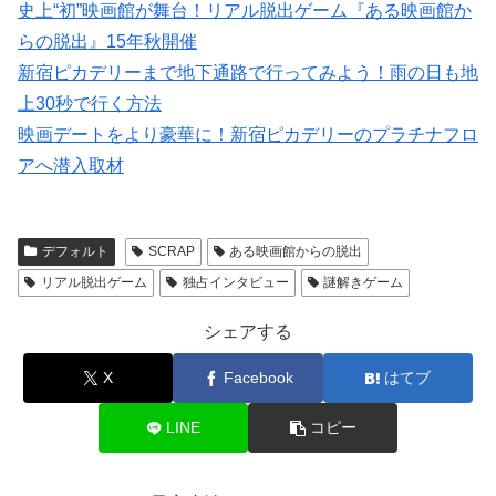
史上“初”映画館が舞台！リアル脱出ゲーム『ある映画館か
らの脱出』15年秋開催
新宿ピカデリーまで地下通路で行ってみよう！雨の日も地
上30秒で行く方法
映画デートをより豪華に！新宿ピカデリーのプラチナフロ
アへ潜入取材
デフォルト
SCRAP
ある映画館からの脱出
リアル脱出ゲーム
独占インタビュー
謎解きゲーム
シェアする
X
Facebook
はてブ
LINE
コピー