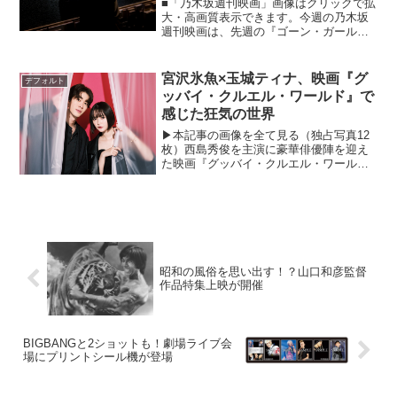
■「乃木坂週刊映画」画像はクリックで拡
大・高画質表示できます。今週の乃木坂
週刊映画は、先週の『ゴーン・ガール』
から打って変わって、誰もが楽しめる名
作『チャーリーとチョコレート工場』。
前回と真逆とも言えるエンターテイメン
宮沢氷魚×玉城ティナ、映画『グ
デフォルト
ト映画を能條さんはどう...
ッバイ・クルエル・ワールド』で
感じた狂気の世界
▶︎本記事の画像を全て見る（独占写真12
枚）西島秀俊を主演に豪華俳優陣を迎え
た映画『グッバイ・クルエル・ワール
ド』が、2022年9月9日（金）に公開され
る。監督は『さよなら渓谷』（2013
年）、『日日是好日』（2018年）、
『MOTHER ...
昭和の風俗を思い出す！？山口和彦監督
作品特集上映が開催
BIGBANGと2ショットも！劇場ライブ会
場にプリントシール機が登場