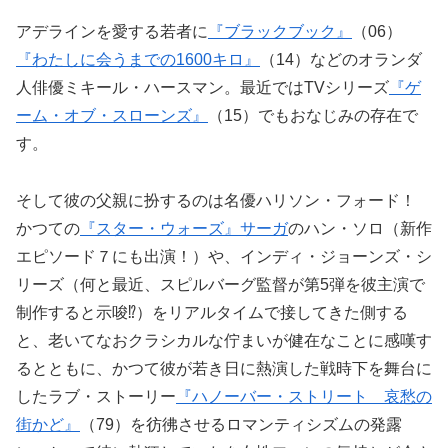
アデラインを愛する若者に
『ブラックブック』
（06）
『わたしに会うまでの1600キロ』
（14）などのオランダ
人俳優ミキール・ハースマン。最近ではTVシリーズ
『ゲ
ーム・オブ・スローンズ』
（15）でもおなじみの存在で
す。
そして彼の父親に扮するのは名優ハリソン・フォード！
かつての
『スター・ウォーズ』サーガ
のハン・ソロ（新作
エピソード７にも出演！）や、インディ・ジョーンズ・シ
リーズ（何と最近、スピルバーグ監督が第5弾を彼主演で
制作すると示唆⁉）をリアルタイムで接してきた側する
と、老いてなおクラシカルな佇まいが健在なことに感嘆す
るとともに、かつて彼が若き日に熱演した戦時下を舞台に
したラブ・ストーリー
『ハノーバー・ストリート 哀愁の
街かど』
（79）を彷彿させるロマンティシズムの発露