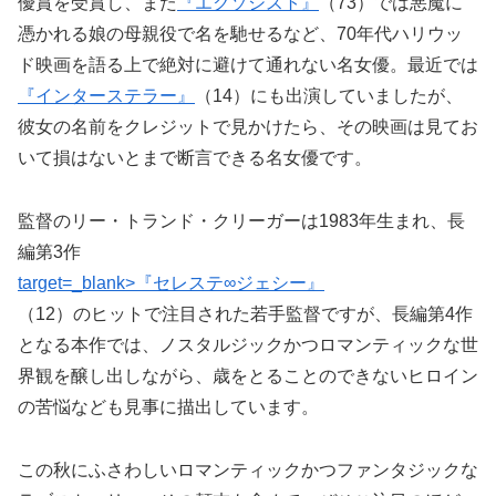
優賞を受賞し、また
『エクソシスト』
（73）では悪魔に
憑かれる娘の母親役で名を馳せるなど、70年代ハリウッ
ド映画を語る上で絶対に避けて通れない名女優。最近では
『インターステラー』
（14）にも出演していましたが、
彼女の名前をクレジットで見かけたら、その映画は見てお
いて損はないとまで断言できる名女優です。
監督のリー・トランド・クリーガーは1983年生まれ、長
編第3作
target=_blank>『セレステ∞ジェシー』
（12）のヒットで注目された若手監督ですが、長編第4作
となる本作では、ノスタルジックかつロマンティックな世
界観を醸し出しながら、歳をとることのできないヒロイン
の苦悩なども見事に描出しています。
この秋にふさわしいロマンティックかつファンタジックな