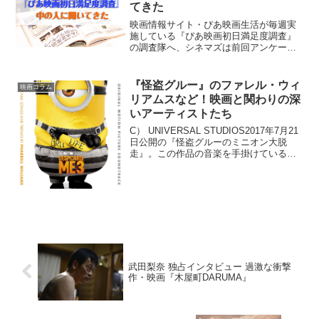
てきた
映画情報サイト・ぴあ映画生活が毎週実
施している『ぴあ映画初日満足度調査』
の調査隊へ、シネマズは前回アンケート
を実施した。そこには様々な苦労話やな
ぜ調査隊を続けているかなどの回答とと
もに、映画に対する熱い情熱が溢れてい
『怪盗グルー』のファレル・ウィ
映画コラム
た。【関連】生の声こそ1...
リアムスなど！映画と関わりの深
いアーティストたち
C） UNIVERSAL STUDIOS2017年7月21
日公開の『怪盗グルーのミニオン大脱
走』。この作品の音楽を手掛けているの
は、グラミー賞にも輝いた人気アーティ
スト・ファレル・ウィリアムズです。
『怪盗グルー』シリーズ第1作目から音楽
を担...
武田梨奈 独占インタビュー 過激な衝撃
作・映画『木屋町DARUMA』