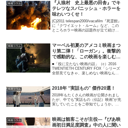
ボイコットが発生しているのである。元
『人狼村 史上最悪の田舎』でキ
映画コラム
東京国際映画祭作品選...
テレツなスパニッシュ・ホラーを
味わいつくせ！
(C)2011 telespan2000/vacafilm『死霊館』
に『クワイエット・ルーム』など、この
ところホラー映画の話題作が立て続けに
公開されてますが、真夏を過ぎての初秋
でも、ちょっと過ごしやすくなってきた
時期に再びヒンヤリどっきりと...
マーベル初夏のアメコミ映画まつ
映画コラム
り第二弾！「ローガン」。衝撃的
で感動的な、この映画を楽しむた
めには。
■「役に立たない映画の話」（c）2016
TWENTIETH CENTURY FOX「シリーズ
全部見てなきゃ、楽しめない映画なんで
すか!?」女の後輩 前回取り上げた「ガ
ーディアンズ・オブ・ギャラクシー：リ
ミックス」とは、また全然違うタイプ
2018年 “実話もの” 傑作20選！
映画コラム
の...
2018年もたくさんの映画が公開されまし
たが、中でも“実話もの（伝記）映画”が充
実していたことをご存知でしょうか。こ
こでは公開日の順番に、とくにオススメ
したい2018年の実話ベースの映画20作品
を一挙にご紹介します！1：デトロイト
映画は観客こそが主役―『ぴあ映
映画コラム
1967年...
画初日満足度調査』中の人に聞い