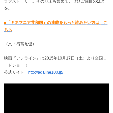
ラブストーリー。その顛末も含めて、ぜひご注目のほど
を。
■「キネマニア共和国」の連載をもっと読みたい方は、こ
ちら
（文・増當竜也）
映画『アデライン』は2015年10月17日（土）より全国ロ
ードショー！
公式サイト
http://adaline100.jp/