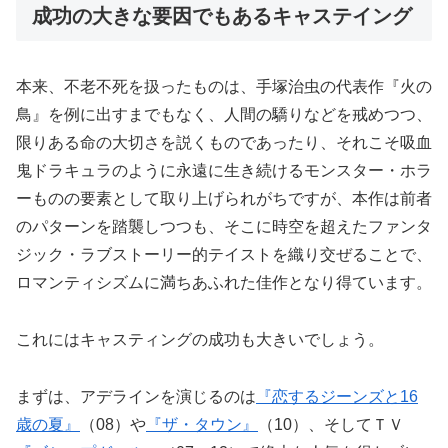
成功の大きな要因でもあるキャステイング
本来、不老不死を扱ったものは、手塚治虫の代表作『火の
鳥』を例に出すまでもなく、人間の驕りなどを戒めつつ、
限りある命の大切さを説くものであったり、それこそ吸血
鬼ドラキュラのように永遠に生き続けるモンスター・ホラ
ーものの要素として取り上げられがちですが、本作は前者
のパターンを踏襲しつつも、そこに時空を超えたファンタ
ジック・ラブストーリー的テイストを織り交ぜることで、
ロマンティシズムに満ちあふれた佳作となり得ています。
これにはキャスティングの成功も大きいでしょう。
まずは、アデラインを演じるのは
『恋するジーンズと16
歳の夏』
（08）や
『ザ・タウン』
（10）、そしてＴＶ