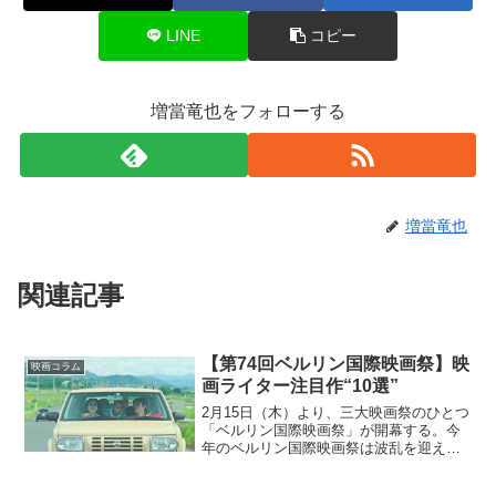
LINE
コピー
増當竜也をフォローする
増當竜也
関連記事
【第74回ベルリン国際映画祭】映
映画コラム
画ライター注目作“10選”
2月15日（木）より、三大映画祭のひとつ
「ベルリン国際映画祭」が開幕する。今
年のベルリン国際映画祭は波乱を迎えて
おり、イスラエルのガザに対する虐殺に
明確な反対姿勢をとっていないことから