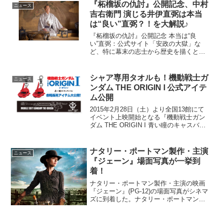
『柘榴坂の仇討』公開記念、中村
ニュース
吉右衛門 演じる井伊直弼は本当
は“良い”直弼？！を大解説♪
『柘榴坂の仇討』公開記念 本当は“良
い”直弼：公式サイト「安政の大獄」な
ど、特に幕末の志士から歴史を描くと圧
政を敷いた弾圧者として“悪役”と描かれる
事の多い井伊直弼。この解説ページで
は、井伊直弼の見方が変わる“３つのポイ
シャア専用タオルも！機動戦士ガ
ニュース
ント”として…【井伊...
ンダム THE ORIGIN I 公式アイテ
ム公開
2015年2月28日（土）より全国13館にて
イベント上映開始となる『機動戦士ガン
ダム THE ORIGIN I 青い瞳のキャスバ
ル』劇場にて販売される公式アイテムが
公開となりました。赤い彗星仕様のマフ
ラータオルなどプレミア・アイテム「ク
ナタリー・ポートマン製作・主演
ニュース
リア...
『ジェーン』場面写真が一挙到
着！
ナタリー・ポートマン製作・主演の映画
『ジェーン』(PG-12)の場面写真がシネマ
ズに到着した。ナタリー・ポートマン製
作・主演『ジェーン』場面写真解禁アメ
リカ西部で夫と娘とともに穏やかに暮ら