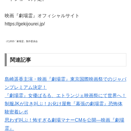
映画『劇場霊』オフィシャルサイト
https://gekijourei.jp/
（C)2015「劇場霊」製作委員会
関連記事
島崎遥香主演・映画『劇場霊』東京国際映画祭でのジャパ
ンプレミアム決定！
『劇場霊』女優ぱるる、エトランジェ映画祭にて世界へ！
制服JKが泣き叫ぶ！お化け屋敷『幕張の劇場霊』恐怖体
験密着レポ
思わず叫ぶ！怖すぎる劇場マナーCMを公開―映画『劇場
霊』