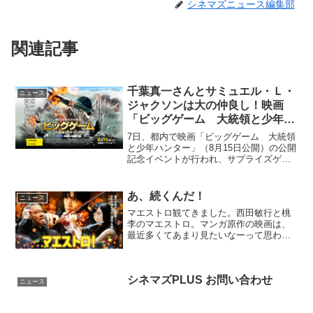
シネマズニュース編集部
関連記事
千葉真一さんとサミュエル・Ｌ・
ニュース
ジャクソンは大の仲良し！映画
「ビッグゲーム 大統領と少年ハ
ンター」公開記念イベント！
7日、都内で映画「ビッグゲーム 大統領
と少年ハンター」（8月15日公開）の公開
記念イベントが行われ、サプライズゲス
トとして千葉真一さんが登壇。本作で主
演を演じたサミュエル・Ｌ・ジャクソン
との親交について語った。出会いは約10
あ、続くんだ！
ニュース
年前。クエンティ...
マエストロ観てきました。西田敏行と桃
李のマエストロ。マンガ原作の映画は、
最近多くてあまり見たいなーって思わな
くなってきた30のおっさんですが、総評
として面白かったよ！桃李君が、亡くな
ってしまったが天才バイオリニストの息
シネマズPLUS お問い合わせ
子で天才なんだけど、解...
ニュース