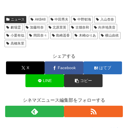
ニュース
AKB48
中田秀夫
中野郁海
入山杏奈
劇場霊
加藤玲奈
北原里英
古畑奈和
向井地美音
小栗有似
岡田奈々
島崎遥香
木崎ゆりあ
横山由依
高橋朱里
シェアする
X
Facebook
はてブ
LINE
コピー
シネマズニュース編集部をフォローする