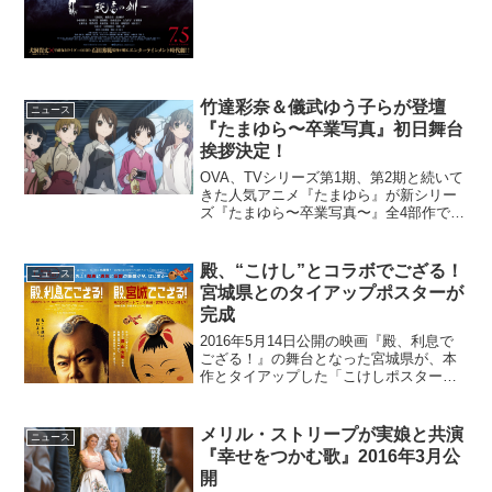
竹達彩奈＆儀武ゆう子らが登壇
ニュース
『たまゆら〜卒業写真』初日舞台
挨拶決定！
OVA、TVシリーズ第1期、第2期と続いて
きた人気アニメ『たまゆら』が新シリー
ズ『たまゆら〜卒業写真〜』全4部作で、
いよいよ完結いたします。その最初とな
る『第1部 芽-きざし-』が2015年4月4日か
ら順次全国の映画館で公開となります。
殿、“こけし”とコラボでござる！
ニュース
この...
宮城県とのタイアップポスターが
完成
2016年5月14日公開の映画『殿、利息で
ござる！』の舞台となった宮城県が、本
作とタイアップした「こけしポスター」
を完成させ、掲出を開始した。宮城県全
面協力のタイアップポスターお披露目金
欠の仙台藩は百姓町人へ容赦なく重税を
メリル・ストリープが実娘と共演
ニュース
課し、破産と夜逃げ...
『幸せをつかむ歌』2016年3月公
開