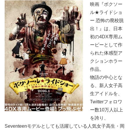
映画『ボクソー
ル★ライドショ
ー 恐怖の廃校脱
出！』は、日本
初の4DX専用ム
ービーとして作
られた体感型ア
クションホラー
作品。
物語の中心とな
る、新人女子高
生アイドルを、
Twitterフォロワ
ー数10万人以上
を誇り、
Seventeenモデルとしても活躍している人気女子高生・岡