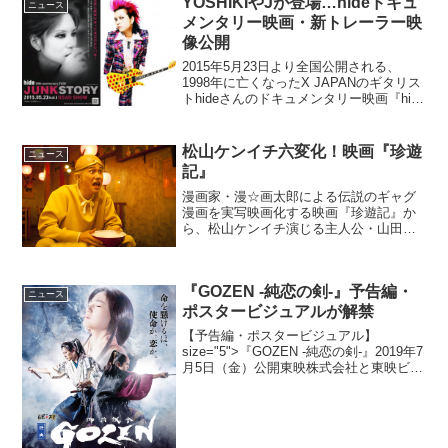
YOSHIKIやJが登場…hideドキュ
ニュース
メンタリー映画・新トレーラー映
像公開
2015年5月23日より全国公開される、
1998年に亡くなったX JAPANのギタリス
トhideさんのドキュメンタリー映画『hide
50th Anniversary FILM JUNK STORY』
のトレーラー映像が公開された。(c)20...
松山ケンイチ六変化！映画『珍遊
ニュース
記』
漫画家・漫☆画太郎による伝説のギャグ
漫画を実写映画化する映画『珍遊記』か
ら、松山ケンイチ演じる主人公・山田太
郎の喜怒哀楽を捉えた画像が解禁となっ
た。松ケンがあんな顔やこんな顔に！映
画『珍遊記』天竺を目指して旅を続けて
『GOZEN -純恋の剣-』予告編・
いた坊主・玄奘（倉科カナ...
ニュース
ポスタービジュアルが解禁
【予告編・ポスタービジュアル】
size="5">『GOZEN -純恋の剣-』2019年7
月5日（金）公開東映株式会社と東映ビデ
オ株式会社が共同で始動した、映画と舞
台を完全連動させる新プロジェクト【東
映ムビ×ステ】第1弾の映画『...