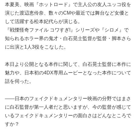
本夏美、映画『ホットロード』で主人公の友人ユッコ役を
演じた渡辺恵伶奈、数々のCMや最近では舞台など女優と
して活躍する松本妃代らが演じる。
『戦慄怪奇ファイル コワすぎ!』シリーズや『シロメ』で
知られるホラー界の鬼才・白石晃士監督が監督・脚本さら
に出演と1人3役をこなした。
本日より公開となる本作に関して、白石晃士監督に本作に
魅力や、日本初の4DX専用ムービーとなった本作について
話を伺った。
――日本のフェイクドキュメンタリー映画の分野ではまさ
に白石監督が第一人者だと思いますが、今の監督が感じて
いるフェイクドキュメンタリーの面白さはどんなところで
すか？