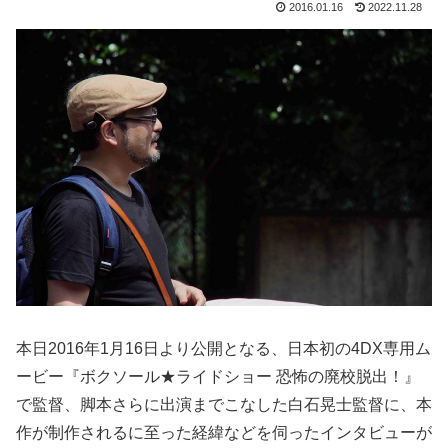
2016.01.16
2022.11.28
本日2016年1月16日より公開となる、日本初の4DX専用ム
ービー『ボクソール★ライドショー 恐怖の廃校脱出！』
で監督、脚本さらに出演までこなした白石晃士監督に、本
作が制作されるに至った経緯などを伺ったインタビューが