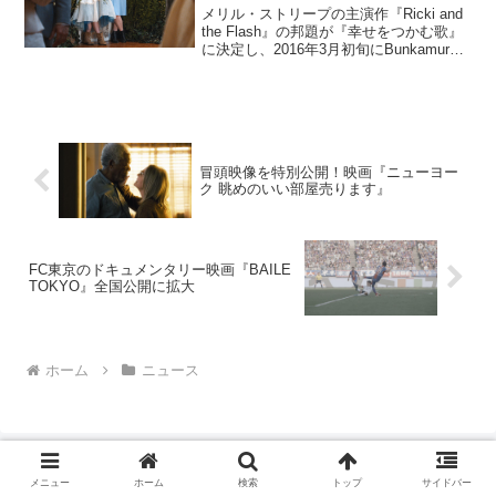
メリル・ストリープの主演作『Ricki and
the Flash』の邦題が『幸せをつかむ歌』
に決定し、2016年3月初旬にBunkamura
ル・シネマ、ヒューマントラストシネマ
有楽町ほかにて公開することが発表され
た。本作は、ミュージシャン...
冒頭映像を特別公開！映画『ニューヨー
ク 眺めのいい部屋売ります』
FC東京のドキュメンタリー映画『BAILE
TOKYO』全国公開に拡大
ホーム
ニュース
メニュー
ホーム
検索
トップ
サイドバー