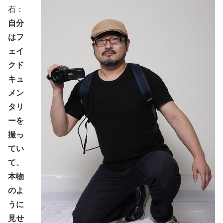
石：
自分
はフ
ェイ
クド
キュ
メン
タリ
ーを
撮っ
てい
て、
本物
のよ
うに
見せ