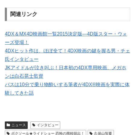
関連リンク
4DX＆MX4D映画館一覧2015決定版―4D版スター・ウォ
ーズ登場！
4DXヒット作は、ほぼ全て！4DX映画の鍵を握る男・チェ
氏インタビュー
JKアイドルが泣き叫ぶ！日本初の4DX専用映画、メガホ
ンは白石晃士監督
バスは10分で乗り物酔いする筆者が4DX®映画を実際に体
験してきた話
ニュース
インタビュー
ボクソール★ライドショー 恐怖の廃校脱出！
久保山智夏