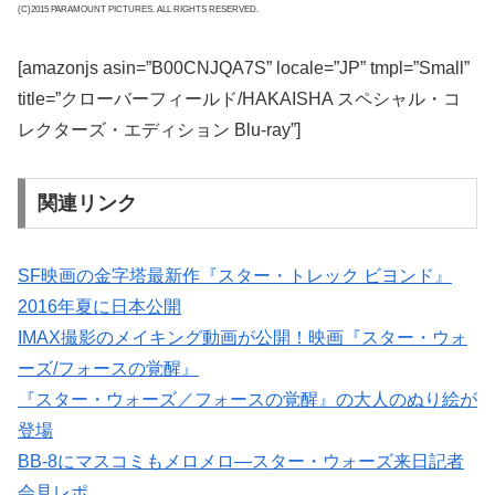
(C)2015 PARAMOUNT PICTURES. ALL RIGHTS RESERVED.
[amazonjs asin=”B00CNJQA7S” locale=”JP” tmpl=”Small”
title=”クローバーフィールド/HAKAISHA スペシャル・コ
レクターズ・エディション Blu-ray”]
関連リンク
SF映画の金字塔最新作『スター・トレック ビヨンド』
2016年夏に日本公開
IMAX撮影のメイキング動画が公開！映画『スター・ウォ
ーズ/フォースの覚醒』
『スター・ウォーズ／フォースの覚醒』の大人のぬり絵が
登場
BB-8にマスコミもメロメロ―スター・ウォーズ来日記者
会見レポ