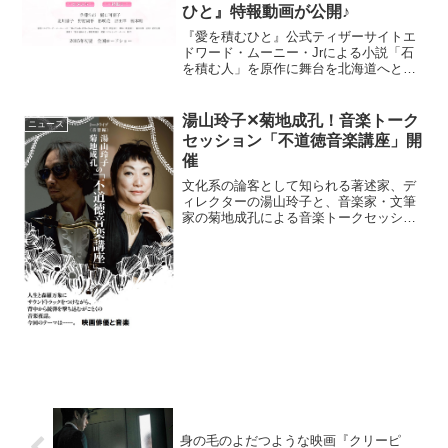
ひと』特報動画が公開♪
『愛を積むひと』公式ティザーサイトエ
ドワード・ムーニー・Jrによる小説「石
を積む人」を原作に舞台を北海道へと移
し、長年 山田洋次監督の下で助監督を務
め、昨年は『武士の献立』にて上戸彩さ
ん×高良健吾さんの夫婦を描いた朝原雄三
湯山玲子✕菊地成孔！音楽トーク
ニュース
監督がメガホンをと...
セッション「不道徳音楽講座」開
催
文化系の論客として知られる著述家、デ
ィレクターの湯山玲子と、音楽家・文筆
家の菊地成孔による音楽トークセッショ
ン「不道徳音楽講座」の第3弾が、東京・
渋谷ユーロライブにて、2016年1月28日
に開催される。半年ぶり3回目となる今回
のテーマは「映...
身の毛のよだつような映画『クリーピ