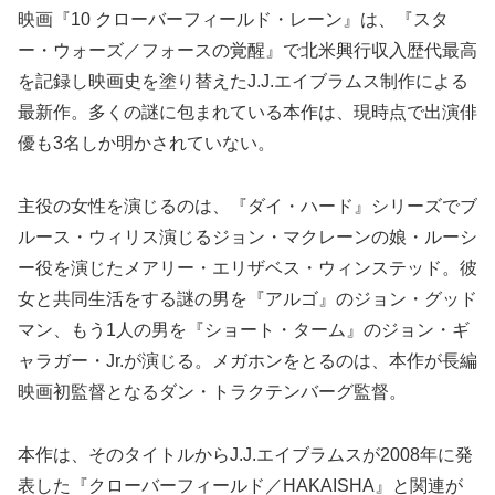
映画『10 クローバーフィールド・レーン』は、『スタ
ー・ウォーズ／フォースの覚醒』で北米興行収入歴代最高
を記録し映画史を塗り替えたJ.J.エイブラムス制作による
最新作。多くの謎に包まれている本作は、現時点で出演俳
優も3名しか明かされていない。
主役の女性を演じるのは、『ダイ・ハード』シリーズでブ
ルース・ウィリス演じるジョン・マクレーンの娘・ルーシ
ー役を演じたメアリー・エリザベス・ウィンステッド。彼
女と共同生活をする謎の男を『アルゴ』のジョン・グッド
マン、もう1人の男を『ショート・ターム』のジョン・ギ
ャラガー・Jr.が演じる。メガホンをとるのは、本作が長編
映画初監督となるダン・トラクテンバーグ監督。
本作は、そのタイトルからJ.J.エイブラムスが2008年に発
表した『クローバーフィールド／HAKAISHA』と関連が