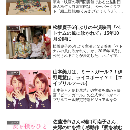
演劇・映画の専門図書館である公益財団
法人松竹大谷図書館は、ペーパークラフ
ト「組上燈籠絵(くみあげどうろうえ)」を
デジタル化・復刻するクラウドファンデ
ィングプロジェクトの目標金額を達成さ
せた。同クラウドファンディングは、10
松坂慶子6年ぶりの主演映画『ベ
ニュース
月26日まで引き続...
トナムの風に吹かれて』15年10
月公開に
松坂慶子の6年ぶり主演となる映画『ベト
ナムの風に吹かれて』が、2015年10月に
公開されることが決定した。ハノイ在住
の邦人女性・小松みゆきの『越後のBaち
ゃんベトナムへ行く』を原作に、一部フ
ィクションを交えて大森一樹監督が映画
山本美月は、ミートガール？！伊
ニュース
化する本作。(...
野尾慧は、ライスボーイ？！【エ
イプリルフール】
山本美月と伊野尾慧がW主演を務める映
画『ピーチガール』の公式サイトがエイ
プリルフール限定特別ビジュアルを公開
した。桃よりお肉？！『ピーチガール』
が『ミートガール』に…？！映画『ピー
チガール』は、上田美和原作の累計発行
部数1,300万部を超え...
佐藤浩市さん×樋口可南子さん、
ニュース
夫婦の絆を描く感動作『愛を積む