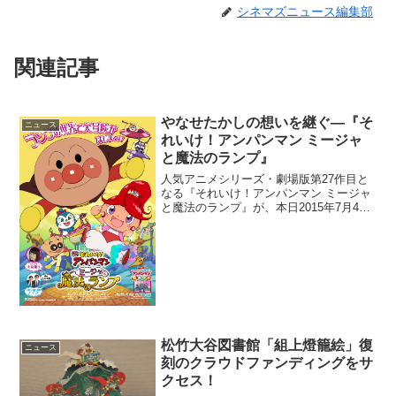
シネマズニュース編集部
関連記事
やなせたかしの想いを継ぐ―『そ
ニュース
れいけ！アンパンマン ミージャ
と魔法のランプ』
人気アニメシリーズ・劇場版第27作目と
なる『それいけ！アンパンマン ミージャ
と魔法のランプ』が、本日2015年7月4日
より全国公開される。シリーズ第27作目
『それいけ！アンパンマン ミージャと魔
法のランプ』今回の舞台は"魔法のランプ
の世界"...
松竹大谷図書館「組上燈籠絵」復
ニュース
刻のクラウドファンディングをサ
クセス！