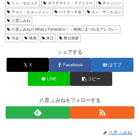
ソン・セビョク
ダイナマイト・ファミリー
チャンソン
チョン・ヒョンジュン
ハイタッチ会
ユン・サンヒョン
八雲ふみね
八雲ふみねの What a Fantastics！ ～映画にまつわるアレコレ～
司会
映画
来日
舞台挨拶
シェアする
X
Facebook
はてブ
LINE
コピー
八雲 ふみねをフォローする
八雲 ふみね