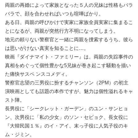
両親の再婚によって家族となった５人の兄妹は性格もバラ
バラで、顔を合わせればいつも喧嘩ばかり。
ある日、両親の呼びかけで実家に家族全員実家に集まるこ
とになるが、両親が突然行方不明になってしまう。
地元の頼りない警察官と一緒に両親を捜索するうち、彼ら
は思いがけない真実を知ることに…。
映画『ダイナマイト・ファミリー』は、両親の失踪事件の
真相をめぐって個性豊かな5兄妹が巻き起こす騒動を描い
た痛快サスペ ンスコメディ。
警察官志望の三男役に扮するチャンソン（2PM）の初主
演映画としても話題の本作ですが、魅力は個性溢れるキャ
スト陣。
長男役に「シークレット・ガーデン」のユン・サンヒョ
ン、次男役に「私の少女」のソン・セビョク、長女役に
『大韓民国１％』のイ・アイ、末っ子役に人気子役のキ
ム・ジミン。