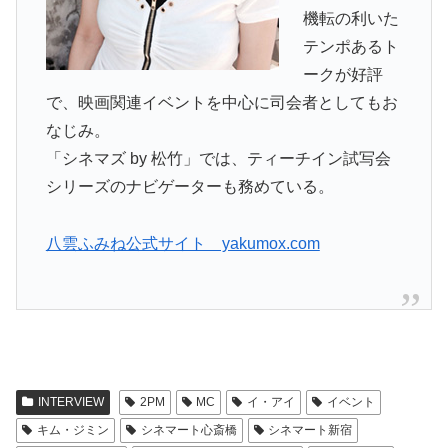
機転の利いた
テンポあるト
ークが好評
で、映画関連イベントを中心に司会者としてもお
なじみ。
「シネマズ by 松竹」では、ティーチイン試写会
シリーズのナビゲーターも務めている。
八雲ふみね公式サイト yakumox.com
INTERVIEW
2PM
MC
イ・アイ
イベント
キム・ジミン
シネマート心斎橋
シネマート新宿