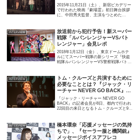
2015年11月21日（土）、新宿ピカデリー
で行われた映画『劇場霊』初日舞台挨拶
に、中田秀夫監督、主演をつとめた
AKB48の島崎遥香さん、出演者の足立梨
花さん、高田里穂さん、町田啓太さん、
小市慢太郎さんが登壇しました。ぱるる
放送前から犯行予告！新スーパー
INTERVIEW
「たくさんの方に...
戦隊「ルパンレンジャーVSパト
レンジャー」会見レポ
2018年1月12日（金）、東京ドームホテ
ルにてスーパー戦隊の新シリーズ『快盗
戦隊ルパンレンジャーVS警察戦隊パトレ
ンジャー』の制作発表記者会見が開催。
スーパー戦隊好きで知られるフリーアナ
ウンサーの宮島咲良を司会に、キャスト7
トム・クルーズと共演するために
INTERVIEW
人が登壇した。...
必要なこととは？『ジャック・リ
ーチャー NEVER GO BACK』来
日記者会見レポート
『ジャック・リーチャー NEVER GO
BACK』の記者会見が8日、都内で行われ
22回目の来日となるトム・クルーズと9年
ぶりの来日となるエドワード・ズウィッ
ク監督が登壇した。 トムは「また日本
にこられて嬉しい。今回は『ラストサム
橋本環奈「応援メッセージの気持
INTERVIEW
ライ』のと...
ちで」、『セーラー服と機関銃』
メッセージボイスアフレコ