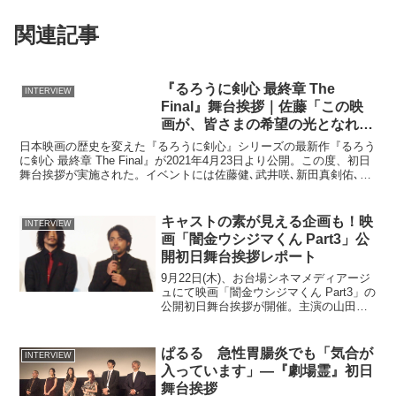
関連記事
『るろうに剣心 最終章 The
INTERVIEW
Final』舞台挨拶｜佐藤「この映
画が、皆さまの希望の光となれば
幸いです」
日本映画の歴史を変えた『るろうに剣心』シリーズの最新作『るろう
に剣心 最終章 The Final』が2021年4月23日より公開。この度、初日
舞台挨拶が実施された。イベントには佐藤健､武井咲､新田真剣佑､青
木崇高､蒼井優､江口洋介の超豪華キ...
キャストの素が見える企画も！映
INTERVIEW
画「闇金ウシジマくん Part3」公
開初日舞台挨拶レポート
9月22日(木)、お台場シネマメディアージ
ュにて映画「闇金ウシジマくん Part3」の
公開初日舞台挨拶が開催。主演の山田孝
之さんほか、総勢13名が登壇する豪華イ
ベントとなりました。（左から上段、山
口雅俊監督、やべきょうすけ、高橋メア
ぱるる 急性胃腸炎でも「気合が
INTERVIEW
リージュ...
入っています」―『劇場霊』初日
舞台挨拶