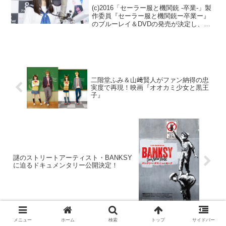
(c)2016「セーラー服と機関銃 -卒業-」製
作委員『セーラー服と機関銃ー卒業ー』
のブルーレイ＆DVDの発売が決定し、ブ
ルーレイプレミアム・エディションに封
入される橋本環奈の「目高組四代目組長
星泉メッセージボイスCD」のアフレコが
行われた...
二階堂ふみ＆山﨑賢人がファン納得の忠
実度で再現！映画『オオカミ少女と黒王
子』
謎のストリートアーティスト・BANKSY
に迫るドキュメンタリー公開決定！
メニュー
ホーム
検索
トップ
サイドバー