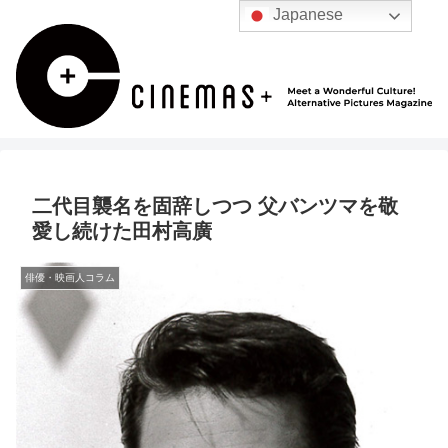
Japanese
二代目襲名を固辞しつつ 父バンツマを敬
愛し続けた田村高廣
俳優・映画人コラム