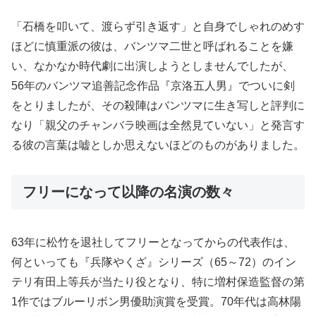
「石橋を叩いて、渡らず引き返す」と自身でしゃれのめす
ほどに慎重派の彼は、バンツマ二世と呼ばれることを嫌
い、なかなか時代劇に出演しようとしませんでしたが、
56年のバンツマ追善記念作品『京洛五人男』でついに剣
をとりましたが、その殺陣はバンツマに生き写しと評判に
なり「親父のチャンバラ映画は全然見ていない」と発言す
る彼の言葉は嘘としか思えないほどのものがありました。
フリーになって以降の名演の数々
63年に松竹を退社してフリーとなってからの代表作は、
何といっても『兵隊やくざ』シリーズ（65～72）のイン
テリ有田上等兵が当たり役となり、特に増村保造監督の第
1作ではブルーリボン男優助演賞を受賞。70年代は高林陽