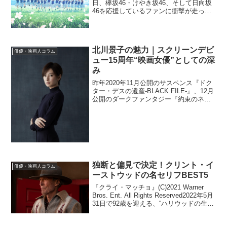
日、欅坂46・けやき坂46、そして日向坂
46を応援しているファンに衝撃が走っ
た。けやき坂46の創設メンバーであり、
けやき坂46の支柱でもあった長濱ねるの
卒業発表だ。2017年の9月からは兼...
北川景子の魅力｜スクリーンデビ
俳優・映画人コラム
ュー15周年“映画女優”としての深
み
昨年2020年11月公開のサスペンス『ドク
ター・デスの遺産-BLACK FILE-』、12月
公開のダークファンタジー『約束のネバ
ーランド』、そして主演作の『ファース
トラヴ』が2021年2月公開と3本のメイン
キャストを務めた連続公開の北川景子...
独断と偏見で決定！クリント・イ
俳優・映画人コラム
ーストウッドの名セリフBEST5
『クライ・マッチョ』(C)2021 Warner
Bros. Ent. All Rights Reserved2022年5月
31日で92歳を迎える、“ハリウッドの生け
る伝説”クリント・イーストウッド。現
在、監督デビュー50周年を飾る最新作