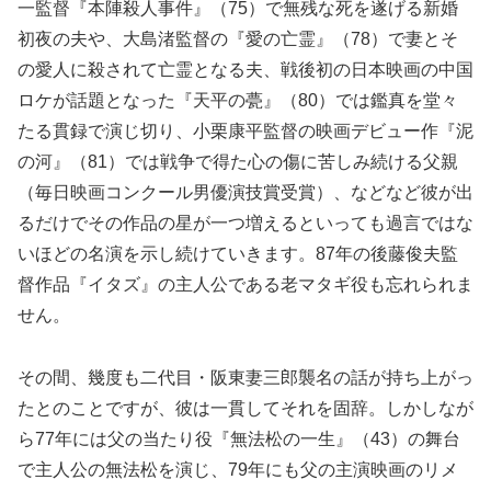
一監督『本陣殺人事件』（75）で無残な死を遂げる新婚
初夜の夫や、大島渚監督の『愛の亡霊』（78）で妻とそ
の愛人に殺されて亡霊となる夫、戦後初の日本映画の中国
ロケが話題となった『天平の甍』（80）では鑑真を堂々
たる貫録で演じ切り、小栗康平監督の映画デビュー作『泥
の河』（81）では戦争で得た心の傷に苦しみ続ける父親
（毎日映画コンクール男優演技賞受賞）、などなど彼が出
るだけでその作品の星が一つ増えるといっても過言ではな
いほどの名演を示し続けていきます。87年の後藤俊夫監
督作品『イタズ』の主人公である老マタギ役も忘れられま
せん。
その間、幾度も二代目・阪東妻三郎襲名の話が持ち上がっ
たとのことですが、彼は一貫してそれを固辞。しかしなが
ら77年には父の当たり役『無法松の一生』（43）の舞台
で主人公の無法松を演じ、79年にも父の主演映画のリメ