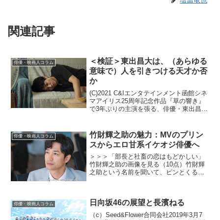
増當竜也
関連記事
＜検証＞東出昌大は、（あらゆる
俳優・映画人コラム
意味で）人を引きつける天才か否
か
(C)2021 C&Iエンタテインメント函館シネ
マアイリス25周年記念作品『草の響き』
で3年ぶりの主演を張る、俳優・東出昌
大。2021.11.5公開『ボクたちはみんな大
人になれなかった』、2022.1.14公開『コ
ンフィデンスマンJP 英雄...
竹財輝之助の魅力：MVのプリン
俳優・映画人コラム
スからエロ甘系イケオジ俳優へ
＞＞＞「部長と社畜の恋はもどかしい」
竹財輝之助の画像を見る（10点）竹財輝
之助という名前を聞いて、ピンとくる人
はもしかしたら少ないかもしれない。で
も、この容姿を見たら誰しもがハッとす
るだろう。今、「部長と社畜の恋はもど
日向坂46の展望と長濱ねる
かしい」で世の中の女性...
俳優・映画人コラム
（c）Seed&Flower合同会社2019年3月7