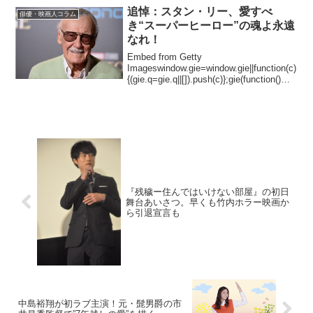
『...
追悼：スタン・リー、愛すべ
俳優・映画人コラム
き“スーパーヒーロー”の魂よ永遠
なれ！
Embed from Getty
Imageswindow.gie=window.gie||function(c)
{(gie.q=gie.q||[]).push(c)};gie(function()
{gie.widgets.load({id...
『残穢ー住んではいけない部屋』の初日
舞台あいさつ。早くも竹内ホラー映画か
ら引退宣言も
中島裕翔が初ラブ主演！元・髭男爵の市