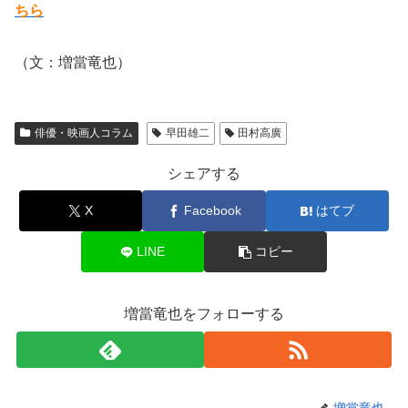
ちら
（文：増當竜也）
俳優・映画人コラム
早田雄二
田村高廣
シェアする
X
Facebook
はてブ
LINE
コピー
増當竜也をフォローする