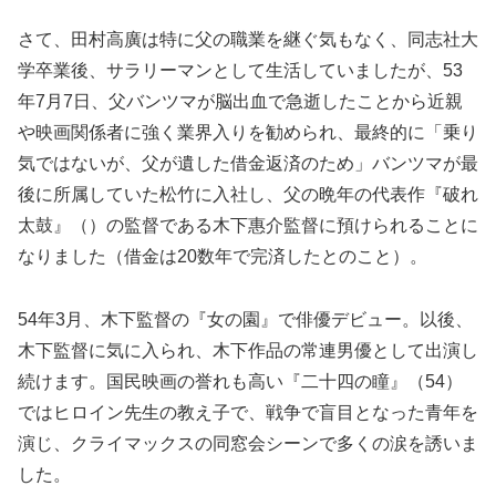
さて、田村高廣は特に父の職業を継ぐ気もなく、同志社大
学卒業後、サラリーマンとして生活していましたが、53
年7月7日、父バンツマが脳出血で急逝したことから近親
や映画関係者に強く業界入りを勧められ、最終的に「乗り
気ではないが、父が遺した借金返済のため」バンツマが最
後に所属していた松竹に入社し、父の晩年の代表作『破れ
太鼓』（）の監督である木下惠介監督に預けられることに
なりました（借金は20数年で完済したとのこと）。
54年3月、木下監督の『女の園』で俳優デビュー。以後、
木下監督に気に入られ、木下作品の常連男優として出演し
続けます。国民映画の誉れも高い『二十四の瞳』（54）
ではヒロイン先生の教え子で、戦争で盲目となった青年を
演じ、クライマックスの同窓会シーンで多くの涙を誘いま
した。