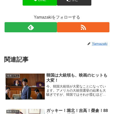
Yamazakiをフォローする
Yamazaki
関連記事
韓国は大統領も、映画のヒットも
映画コラム
大変！
今、韓国大統領が大変なことになってい
ます。アメリカの大統領選挙の結果も大
騒ぎですが、韓国ではそれが霞むほどの
大騒ぎです。韓国政治の中の言葉で“現職
大統領を裁けるのは次期大統領”という言
葉がありますが、現職中に裁かれてしま
ガッキー！堀北！吉高！榮倉！88
いかねない状況です。...
映画コラム