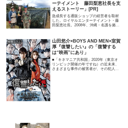
ているが、実は彼...
ーテイメント 藤田梨恵社長を支
えるストーリー」[PR]
急成長する通販ショップの経営者を取材
した。ロイヤルエンターテイメント・藤
田梨恵社長。2008年、沖縄・名護を拠点
に『マンゴースイーツ専門店おきぽたシ
ョップ』を開業した人物だ。彼女は『チ
ャーリーとチョコレート工場』や『タイ
山田悠介×BOYS AND MEN×室賀
映画コラム
タンズを忘れない』が...
厚『復讐したい』の「復讐する
は“映画”にあり」
■「キネマニア共和国」2020年（東京オ
リンピック開催の年ですね）の近未来、
さまざまな事件の被害者が、その犯人に
復讐することを許される“復讐法”が制定さ
れました……。《キネマニア共和国～レ
インボー通りの映画街～vol.110》もちろ
ん山田悠...