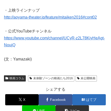
・上映ラインナップ
http://aoyama-theater.jp/feature/mitaiken2016#cont02
・公式YouTubeチャンネル
https://www.youtube.com/channel/UCyR-z2L78KiyHeAgt-
NoujQ
(文：Yamazaki)
映画コラム
未体験ゾーンの映画たち2016
未公開映画
シェアする
X
Facebook
はてブ
LINE
コピー