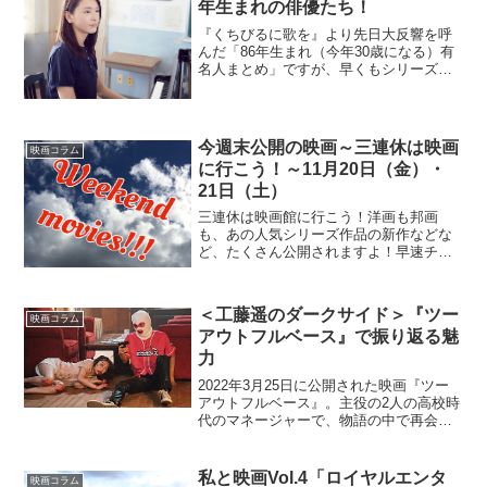
年生まれの俳優たち！
『くちびるに歌を』より先日大反響を呼
んだ「86年生まれ（今年30歳になる）有
名人まとめ」ですが、早くもシリーズ
化。我ら編集長に「88年生まれでしょ？
え、書くよね？」なんて言われたため、
私、副編集長が1988年を代表して書くこ
とになりました。...
今週末公開の映画～三連休は映画
映画コラム
に行こう！～11月20日（金）・
21日（土）
三連休は映画館に行こう！洋画も邦画
も、あの人気シリーズ作品の新作などな
ど、たくさん公開されますよ！早速チェ
ックしましょう！2015年11月20日（金）
公開作品◆ハンガー・ゲーム FINAL：レ
ボリューション監督：フランシス・ロー
＜工藤遥のダークサイド＞『ツー
映画コラム
レンス出演：...
アウトフルベース』で振り返る魅
力
2022年3月25日に公開された映画『ツー
アウトフルベース』。主役の2人の高校時
代のマネージャーで、物語の中で再会す
る早紀は、予告で想像していた以上に出
番が多く、インパクトのある役だった。
本役を演じる工藤遥の新境地とも言われ
私と映画Vol.4「ロイヤルエンタ
映画コラム