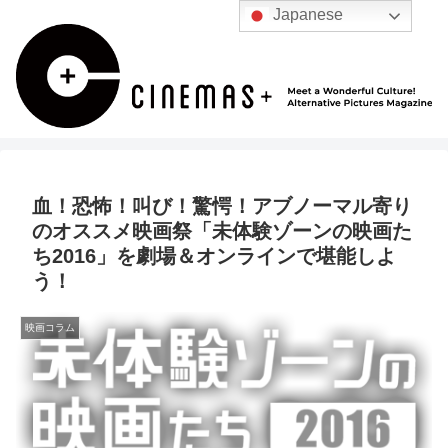
Japanese
血！恐怖！叫び！驚愕！アブノーマル寄り
のオススメ映画祭「未体験ゾーンの映画た
ち2016」を劇場＆オンラインで堪能しよ
う！
映画コラム