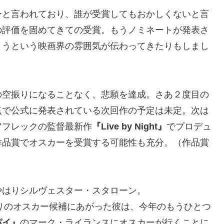
ーと言われており、誰が受賞してもおかしくないと言
の評価を固めてきての受賞。もうノミネートが発表さ
ようという映画界の雰囲気が伝わってきたりもしまし
の空振りになることなく、悲願を達成。さあ２度目の
点で公式に発表されている次回作の予定は未定。次は
アフレックの監督最新作
『Live by Night』
でプロデュ
作品賞でオスカーを受賞する可能性も充分。（作品賞
やはりシルヴェスター・スタローン。
ぶりのオスカー候補にあがった彼は、今年のもうひとつ
パイ』
のマーク・ライランスにオスカーが行くことに