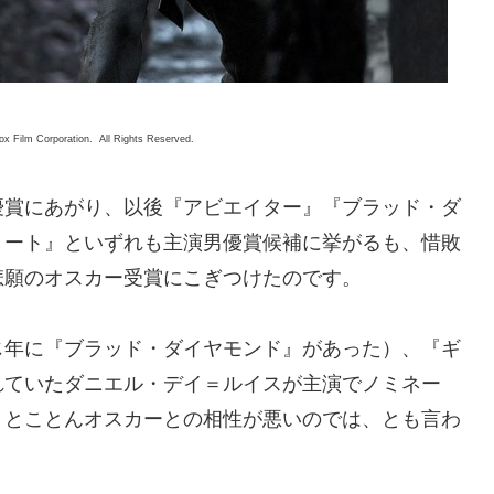
x Film Corporation. All Rights Reserved.
優賞にあがり、以後『アビエイター』『ブラッド・ダ
リート』といずれも主演男優賞候補に挙がるも、惜敗
悲願のオスカー受賞にこぎつけたのです。
じ年に『ブラッド・ダイヤモンド』があった）、『ギ
れていたダニエル・デイ＝ルイスが主演でノミネー
、とことんオスカーとの相性が悪いのでは、とも言わ