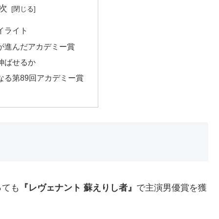
次
イライト
が進んだアカデミー賞
伸ばせるか
なる第89回アカデミー賞
っても
『レヴェナント 蘇えりし者』
で主演男優賞を獲