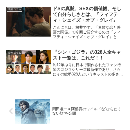
だ表情がコワ過ぎるポスターからは、監
禁拷問ホラー映画？...
ドSの真髄、SEXの価値観、そし
映画コラム
て自分らしさとは、『フィフテ
ィ・シェイズ・オブ・グレイ』
こんにちは、桜井です。『素敵な恋と映
画の関係』で今回ご紹介するのは『フィ
フティ・シェイズ・オブ・グレイ』とい
うイギリスの官能小説が原作の映画で
す。内容としては、女子大生のアナが、
若くして成功した実業家のグレイと知り
『シン・ゴジラ』の328人全キャ
映画コラム
合ったことから全てが始まり...
スト一覧は、これだ！！
約12年ぶりに日本で製作されたファン待
望のゴジラシリーズ最新作であり、さら
にその総勢328人というキャストの多さか
らも注目を集めている『シン・ゴジ
ラ』。そんな本作品の出演キャストをご
紹介します。［※本記事は広告リンクを
含みます。］▶︎『シン...
岡田准一＆阿部寛のワイルドな“ひらたく
ない顔”を公開