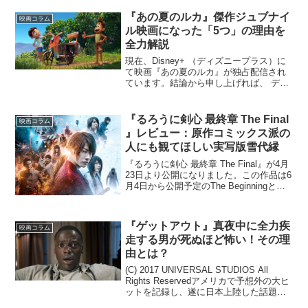
ション映画大作『マンハント』が、...
『あの夏のルカ』傑作ジュブナイ
映画コラム
ル映画になった「5つ」の理由を
全力解説
現在、Disney+ （ディズニープラス）に
て映画『あの夏のルカ』が独占配信され
ています。結論から申し上げれば、 ディ
ズニーおよびピクサーのアニメの技術
力、物語の構築力が、またも創作物にお
ける到達点に至っていると思うばかりの
『るろうに剣心 最終章 The Final
映画コラム
傑作でした。そし...
』レビュー：原作コミックス派の
人にも観てほしい実写版雪代縁
『るろうに剣心 最終章 The Final』が4月
23日より公開になりました。この作品は6
月4日から公開予定のThe Beginningとの
二部作で、コロナによる延期を経てよう
やくの上映です。『るろうに剣心 最終章
The Beginnin...
『ゲットアウト』真夜中に全力疾
映画コラム
走する男が死ぬほど怖い！その理
由とは？
(C) 2017 UNIVERSAL STUDIOS All
Rights Reservedアメリカで予想外の大ヒ
ットを記録し、遂に日本上陸した話題作
『ゲットアウト』。主人公の恐怖に歪ん