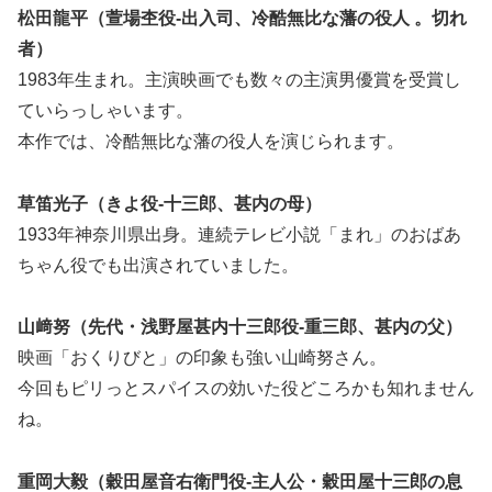
松田龍平（萱場杢役-出入司、冷酷無比な藩の役人 。切れ
者）
1983年生まれ。主演映画でも数々の主演男優賞を受賞し
ていらっしゃいます。
本作では、冷酷無比な藩の役人を演じられます。
草笛光子（きよ役-十三郎、甚内の母）
1933年神奈川県出身。連続テレビ小説「まれ」のおばあ
ちゃん役でも出演されていました。
山﨑努（先代・浅野屋甚内十三郎役-重三郎、甚内の父）
映画「おくりびと」の印象も強い山崎努さん。
今回もピリっとスパイスの効いた役どころかも知れません
ね。
重岡大毅（穀田屋音右衛門役-主人公・穀田屋十三郎の息