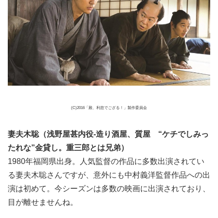
(C)2016「殿、利息でござる！」製作委員会
妻夫木聡（浅野屋甚内役-造り酒屋、質屋 “ケチでしみっ
たれな”金貸し。重三郎とは兄弟）
1980年福岡県出身。人気監督の作品に多数出演されてい
る妻夫木聡さんですが、意外にも中村義洋監督作品への出
演は初めて。今シーズンは多数の映画に出演されており、
目が離せませんね。