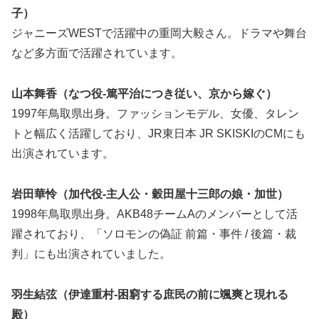
子）
ジャニーズWESTで活躍中の重岡大毅さん。ドラマや舞台
など多方面で活躍されています。
山本舞香（なつ役-篤平治につき従い、京から嫁ぐ）
1997年鳥取県出身。ファッションモデル、女優、タレン
トと幅広く活躍しており、JR東日本 JR SKISKIのCMにも
出演されています。
岩田華怜（加代役-主人公・穀田屋十三郎の娘・加世）
1998年鳥取県出身。AKB48チームAのメンバーとして活
躍されており、「ソロモンの偽証 前篇・事件 / 後篇・裁
判」にも出演されていました。
羽生結弦（伊達重村-困窮する庶民の前に颯爽と現れる
殿）