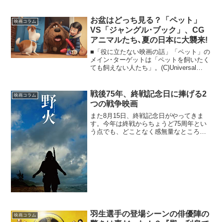
ーズWESTの重岡大毅と『君の名は。』
の上白石萌音が共演という若手実力派キ
お盆はどっち見る？「ペット」
ャストで...
映画コラム
VS「ジャングル･ブック」、CG
アニマルたち､夏の日本に大襲来!
■「役に立たない映画の話」「ペット」の
メイン･ターゲットは「ペットを飼いたく
ても飼えない人たち」。(C)Universal
Studios.後輩 「ペット」って、いわゆる
CGアニメですけど、出てくるのは犬、
猫、タカ、インコ、モルモットと、つ...
戦後75年、終戦記念日に捧げる2
映画コラム
つの戦争映画
また8月15日、終戦記念日がやってきま
す。今年は終戦からちょうど75周年とい
う点でも、どことなく感無量なところも
ありますが、映画もまた数多く戦争を題
材にしたものを作り続けてきています。
今回はその中から2本、戦後秘話をアメリ
カの側から描いた『...
羽生選手の登場シーンの俳優陣の
映画コラム