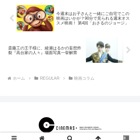
今週末はお子さんと一緒にご自宅でこの
映画はいかが？90分で見られる週末オス
スメ映画！ 第4回「おさるのジョージ」
斎藤工の王子様に、綾瀬はるかの妄想炸
裂『高台家の人々』場面写真一挙解禁
ホーム
REGULAR
映画コラム
© 2000 CINEMAS＋.