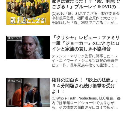
驚きは素だった！？『殿、利息で
ござる！』ブルーレイ＆DVDの特
典映像はこれだ！！
(C)2016「殿、利息でござる」製作委員会
中村義洋監督、磯田道史原作で大ヒット
を記録した『殿、利息でござる！』が、
10月5日（水）いよいよブルーレイ/DVD
発売となります！そんなブルーレイ/DVD
を購入するメリットと言えば、やはり特
『クリシャ』レビュー：ファミリ
映画コラム
典映像...
ー版『ジョーカー』のごときヒロ
インと家族の哀しき不協和音
テレンス・マリック監督に師事したトレ
イ・エドワード・シュルツ監督の長編デ
ビュー作。長年家族を捨てて生活してい
た初老の女性クリシャ（クリシャ・フェ
アチャイルド）が感謝祭に参加すべく帰
還したことから、家族との不協和音が
抜群の面白さ！『砂上の法廷』、
映画コラム
徐々に、やがては最大限に奏...
９４分間騙され続け衝撃を受け
よ！！
(C)Whole Truth Productions, LLC現在、都
内では単館ロードショー中でありなが
ら、その抜群の面白さが口コミで広が
り、未だに集客を伸ばし続けている映
画。それがこの、キアヌ・リーブス主演
のミステリー「砂上の法廷」だ。本...