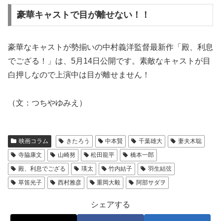
豪華キャストで目が離せない！！
豪華なキャストが勢揃いの中村義洋監督最新作「殿、利息
でござる！」は、5月14日公開です。素敵なキャストが目
白押しなので上演中は目が離せません！
（文：つちやゆみえ）
映画コラム
きたろう
中本賢
千葉雄大
妻夫木聡
寺脇康文
山崎努
松田龍平
橋本一郎
殿、利息でござる
瑛太
竹内結子
羽生結弦
草笛光子
西村雅彦
重岡大毅
阿部サダヲ
シェアする