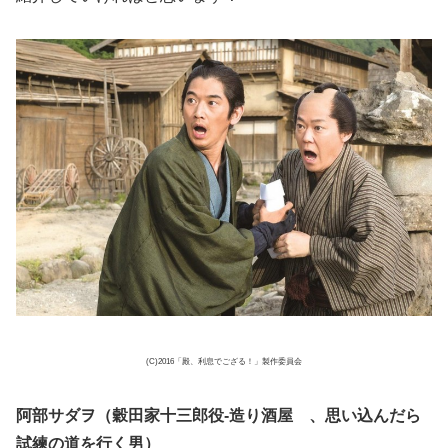
(C)2016「殿、利息でござる！」製作委員会
阿部サダヲ（穀田家十三郎役-造り酒屋 、思い込んだら
試練の道を行く男）