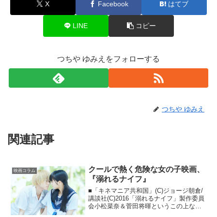
X
Facebook
はてブ
LINE
コピー
つちや ゆみえをフォローする
つちや ゆみえ
関連記事
クールで熱く危険な女の子映画、
映画コラム
『溺れるナイフ』
■「キネマニア共和国」(C)ジョージ朝倉/
講談社(C)2016「溺れるナイフ」製作委員
会小松菜奈＆菅田将暉というこの上ない
美女＆美男コンビが主演、加えてジャニ