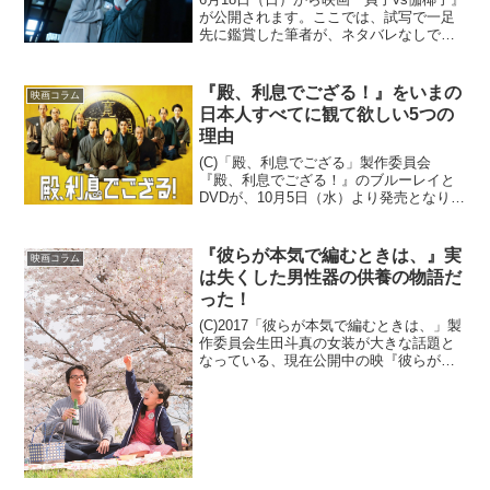
が公開されます。ここでは、試写で一足
先に鑑賞した筆者が、ネタバレなしで本
作の魅力がどこにあるのかを全力で語り
ます！はっきり言って、シリーズ随一の
傑作でした！(C)2016「貞子vs伽椰子」製
『殿、利息でござる！』をいまの
映画コラム
作委員会...
日本人すべてに観て欲しい5つの
理由
(C)「殿、利息でござる」製作委員会
『殿、利息でござる！』のブルーレイと
DVDが、10月5日（水）より発売となりま
す。ここでは本作の魅力と、全ての日本
人に観てほしい理由を上げてみます！1.
実はヒューマニズムに溢れた感動作だっ
『彼らが本気で編むときは、』実
映画コラム
た！劇中では、“...
は失くした男性器の供養の物語だ
った！
(C)2017「彼らが本気で編むときは、」製
作委員会生田斗真の女装が大きな話題と
なっている、現在公開中の映『彼らが本
気で編むときは、』。超話題作『ラ・
ラ・ランド』と同時期公開となった本作
を、今回は初日のＴＯＨＯシネマズ、夕
方の回で鑑賞してき...