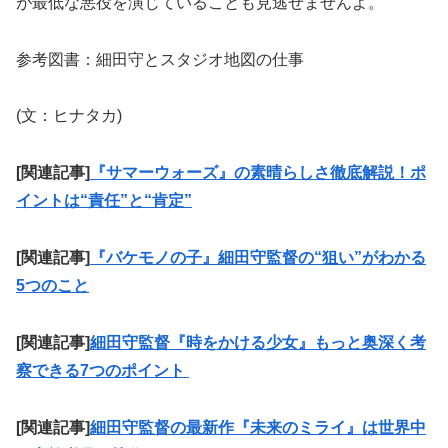
が最低な悪役を演じていることも見逃せませんよ。
参考図書：細田守とスタジオ地図の仕事
(文：ヒナタカ)
[関連記事]
『サマーウォーズ』の素晴らしさ徹底解説！ポ
イントは“責任”と“肯定”
[関連記事]
『バケモノの子』細田守監督の“狙い”がわかる
5つのこと
[関連記事]
細田守監督『時をかける少女』もっと奥深く考
察できる7つのポイント
[関連記事]
細田守監督の最新作『未来のミライ』は世界中