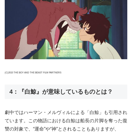
(C)2015 THE BOY AND THE BEAST FILM PARTNERS
4：『白鯨』が意味しているものとは？
劇中ではハーマン・メルヴィルによる「白鯨」も引用され
ています。この物語における白鯨は船長の片脚を奪った復
讐の対象で、“運命”や“神”とされることもありますが、