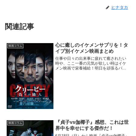
ヒナタカ
関連記事
心に癒しのイケメンサプリを！タ
映画コラム
イプ別イケメン映画まとめ
仕事や日々の出来事に疲れて癒されたい
時や、ここ一番の元気が欲しい時はイケ
メン映画で栄養補給！明日を頑張るパワ
ーを与えてもらえそうなイケメンをタイ
プ別にまとめてみました。※最後にはプ
レゼント企画も！「透明感イケメン」…
ピュアさあふれる、一途系...
『貞子vs伽椰子』感想、これは世
映画コラム
界中を幸せにする傑作だ！
6月18日（日）から映画『貞子vs伽椰子』