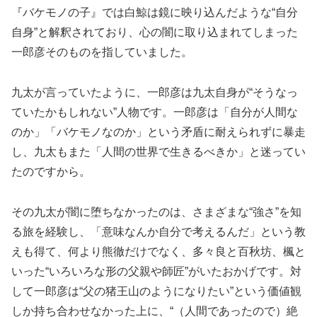
『バケモノの子』では白鯨は鏡に映り込んだような“自分
自身”と解釈されており、心の闇に取り込まれてしまった
一郎彦そのものを指していました。
九太が言っていたように、一郎彦は九太自身が“そうなっ
ていたかもしれない”人物です。一郎彦は「自分が人間な
のか」「バケモノなのか」という矛盾に耐えられずに暴走
し、九太もまた「人間の世界で生きるべきか」と迷ってい
たのですから。
その九太が闇に堕ちなかったのは、さまざまな“強さ”を知
る旅を経験し、「意味なんか自分で考えるんだ」という教
えも得て、何より熊徹だけでなく、多々良と百秋坊、楓と
いった“いろいろな形の父親や師匠”がいたおかげです。対
して一郎彦は“父の猪王山のようになりたい”という価値観
しか持ち合わせなかった上に、“（人間であったので）絶