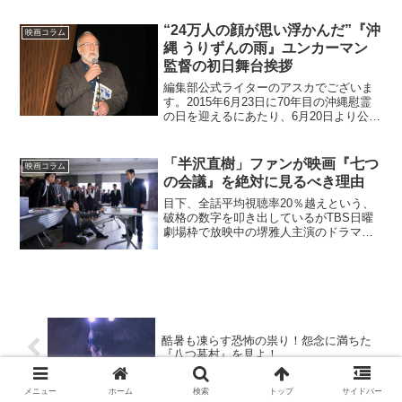
“24万人の顔が思い浮かんだ”『沖
映画コラム
縄 うりずんの雨』ユンカーマン
監督の初日舞台挨拶
編集部公式ライターのアスカでございま
す。2015年6月23日に70年目の沖縄慰霊
の日を迎えるにあたり、6月20日より公開
となりました映画『沖縄 うりずんの
雨』。公開初日の20日、満席となった東
京・神保町の岩波ホールではジャン・ユ
「半沢直樹」ファンが映画『七つ
映画コラム
ンカーマン監...
の会議』を絶対に見るべき理由
目下、全話平均視聴率20％越えという、
破格の数字を叩き出しているがTBS日曜
劇場枠で放映中の堺雅人主演のドラマ
「半沢直樹」。この数字はNHK大河ドラ
マや朝の連続テレビ小説並みの数字で、
まさに国民的ヒット作品と言えるでしょ
う。前シリーズの最終...
酷暑も凍らす恐怖の祟り！怨念に満ちた
『八つ墓村』を見よ！
メニュー
ホーム
検索
トップ
サイドバー