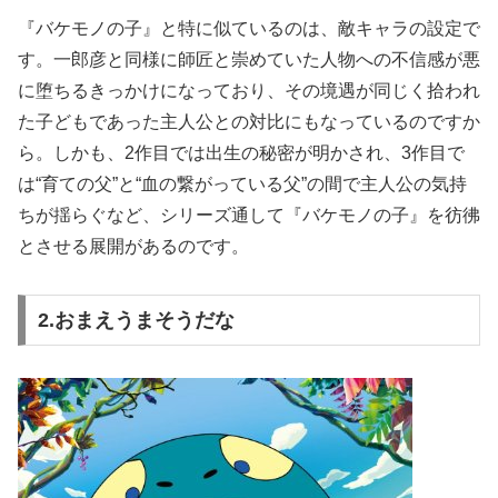
『バケモノの子』と特に似ているのは、敵キャラの設定で
す。一郎彦と同様に師匠と崇めていた人物への不信感が悪
に堕ちるきっかけになっており、その境遇が同じく拾われ
た子どもであった主人公との対比にもなっているのですか
ら。しかも、2作目では出生の秘密が明かされ、3作目で
は“育ての父”と“血の繋がっている父”の間で主人公の気持
ちが揺らぐなど、シリーズ通して『バケモノの子』を彷彿
とさせる展開があるのです。
2.おまえうまそうだな