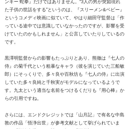
ンキー 蛇拳』だけではありません。“3人の男が突如現れ
た子供の世話をする”というのは、『スリーメン&ベビー』
というコメディ映画に似ていて、やはり細田守監督は「作
っている途中では意識していなかったのですが、影響を受
けていたのかもしれません」と公言していたりしているの
です。
黒澤明監督からの影響もたっぷりとあり、熊徹は『七人の
侍』の菊千代という粗暴なキャラ（彼を演じていた三船敏
郎）にそっくりで、多々良や百秋坊も『七人の侍』に出演
していた多々良純と千秋実がモデルになっているようで
す。九太という適当な名前をつけるくだりも『用心棒』か
らの引用ですね。
さらには、エンドクレジットでは「山月記」で有名な中島
敦の作品「悟浄出世」が参考文献として挙げられていま