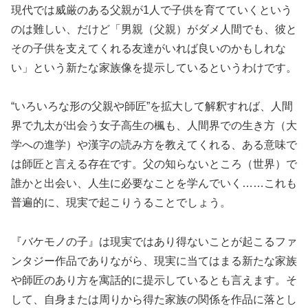
現代では威厳のある父親が1人で子供を育てていくという
のは難しい、だけど「男親（父親）がダメ人間でも、彼と
その子供を支えてくれる友達がいれば良いのかもしれな
い」という新たな家族像を提示しているというわけです。
“いろいろな形の父親や師匠”を拡大して解釈すれば、人間
界で九太が出会う女子高生の楓も、人間界での生き方（大
学への進学）や漢字の読み方を教えてくれる、ある意味で
は師匠と言える存在です。父の知らないところ（世界）で
誰かと出会い、人生に必要なことを学んでいく……これも
普遍的に、現実で起こりうることでしょう。
『バケモノの子』は現実ではあり得ないことが起こるファ
ンタジー作品でありながら、現実に当てはまる新たな家族
や師匠のあり方を寓話的に提示しているとも言えます。そ
して、自身または周りから得た家族の関係を作品に落とし