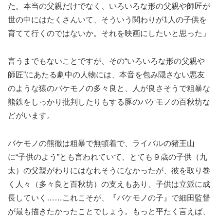
た。本当の父親だけでなく、いろいろな形の父親や師匠が
世の中にはたくさんいて、そういう関わりが1人の子供を
育てて行くのではないか。それを映画にしたいと思った」
言うまでもないことですが、その“いろいろな形の父親や
師匠”にあたる劇中の人物には、本音を包み隠さない悪友
のような猿のバケモノの多々良と、人が良さそうで粗暴な
熊鉄をしっかり批判したりもする豚のバケモノの百秋坊な
どがいます。
バケモノの熊徹は粗暴で無頓着で、ライバルの猪王山
に“子供のよう”とも言われていて、とても９歳の子供（九
太）の父親がわりにはなれそうになかったが、彼を取り巻
く人々（多々良と百秋坊）の支えもあり、子供は立派に成
長していく……これこそが、『バケモノの子』で細田監督
が最も描きたかったことでしょう。もっと平たく言えば、