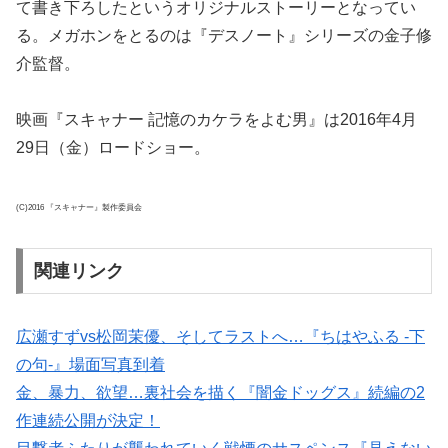
て書き下ろしたというオリジナルストーリーとなってい
る。メガホンをとるのは『デスノート』シリーズの金子修
介監督。
映画『スキャナー 記憶のカケラをよむ男』は2016年4月
29日（金）ロードショー。
(C)2016 『スキャナー』製作委員会
関連リンク
広瀬すずvs松岡茉優、そしてラストへ…『ちはやふる -下
の句-』場面写真到着
金、暴力、欲望…裏社会を描く『闇金ドッグス』続編の2
作連続公開が決定！