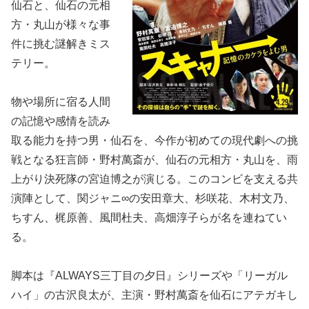
仙石と、仙石の元相
方・丸山が様々な事
件に挑む謎解きミス
テリー。
物や場所に宿る人間
の記憶や感情を読み
取る能力を持つ男・仙石を、今作が初めての現代劇への挑
戦となる狂言師・野村萬斎が、仙石の元相方・丸山を、雨
上がり決死隊の宮迫博之が演じる。このコンビを支える共
演陣として、関ジャニ∞の安田章大、杉咲花、木村文乃、
ちすん、梶原善、風間杜夫、高畑淳子らが名を連ねてい
る。
脚本は『ALWAYS三丁目の夕日』シリーズや「リーガル
ハイ」の古沢良太が、主演・野村萬斎を仙石にアテガキし