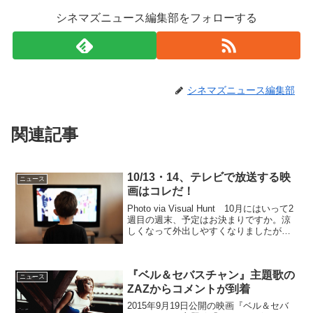
シネマズニュース編集部をフォローする
シネマズニュース編集部
関連記事
10/13・14、テレビで放送する映
ニュース
画はコレだ！
Photo via Visual Hunt 10月にはいって2
週目の週末、予定はお決まりですか。涼
しくなって外出しやすくなりましたが、
夜はやっぱりゆっくりしたいという人も
多いはず。地上波初放送、是枝裕和監督
の『三度目の殺人』など、注目の4作...
『ベル＆セバスチャン』主題歌の
ニュース
ZAZからコメントが到着
2015年9月19日公開の映画『ベル＆セバ