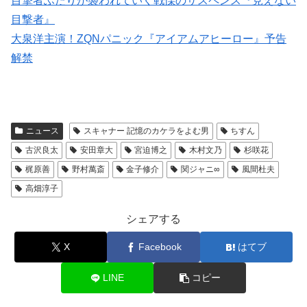
目撃者ふたりが襲われていく戦慄のサスペンス『見えない
目撃者』
大泉洋主演！ZQNパニック『アイアムアヒーロー』予告
解禁
ニュース
スキャナー 記憶のカケラをよむ男
ちすん
古沢良太
安田章大
宮迫博之
木村文乃
杉咲花
梶原善
野村萬斎
金子修介
関ジャニ∞
風間杜夫
高畑淳子
シェアする
X
Facebook
はてブ
LINE
コピー