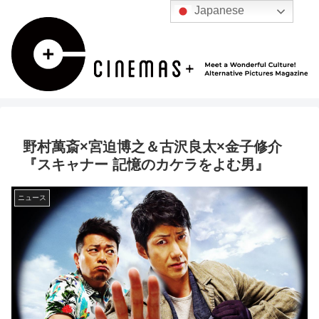
Japanese
野村萬斎×宮迫博之＆古沢良太×金子修介
『スキャナー 記憶のカケラをよむ男』
ニュース