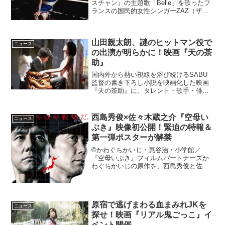
スチャン』の主題歌「Belle」を歌ったフ
ランスの国民的女性シンガーZAZ（ザー
ズ）のコメントが届いた。『名犬ジョリ
ィ』の原作を実写映画化11 月に日本での
公演も決定しているフランスの国民的女
山田親太朗、謎のヒットマン役で
性シン...
ニュース
の出演が明らかに！映画『天の茶
助』
国内外から熱い視線を浴び続けるSABU
監督の書き下ろし小説を映画化した映画
『天の茶助』に、タレント・歌手・俳優
として活躍する山田親太朗が眼光鋭い謎
のヒットマン役で出演していることが明
らかとなった。全ての人間の“人生のシナ
西島秀俊×佐々木蔵之介『空母い
ニュース
リオ”を決める天界の...
ぶき』映像初公開！緊迫の特報＆
第一弾ポスターが解禁
©かわぐちかいじ・惠谷治・小学館／
『空母いぶき』フィルムパートナーズか
わぐちかいじの原作を、西島秀俊と佐々
木蔵之介の共演で映画化する『空母いぶ
き』より、映像初公開となる特報と、第
一弾ポスターがお披露目された。原作
は、「沈黙の艦隊」「ジパング...
原宿で逃げまわる血まみれJKを
ニュース
探せ！映画『リアル鬼ごっこ』イ
ベント開催