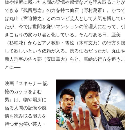
物や場所に残った人間の記憶や感情などを読み取ることが
できる『残留思念』の力を持つ仙石（野村萬斎）。かつて
は丸山（宮迫博之）とのコンビ芸人として人気を博してい
たが、今では世間を嫌いマンションの管理人になって、引
きこもりの変わり者と化している。そんなある日、亜美
（杉咲花）からピアノ教師・雪絵（木村文乃）の行方を捜
して欲しいという依頼が入る。渋る仙石だったが、丸山や
新人刑事の佐々部（安田章大）らと、雪絵の行方を追うこ
とに──
映画『スキャナー 記
憶のカケラをよむ
男』は、物や場所に
宿る人間の記憶や感
情を読み取る能力を
持つ元お笑い芸人・