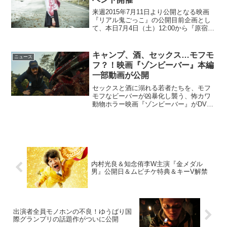
来週2015年7月11日より公開となる映画
『リアル鬼ごっこ』の公開目前企画とし
て、本日7月4日（土）12:00から『原宿で
血まみれJKを探せ！』と題した、イベン
トが実施される。原宿で逃げまわる血ま
みれJKを探せ！トリンドル玲奈、篠田麻
キャンプ、酒、セックス…モフモ
ニュース
里子、...
フ？！映画『ゾンビーバー』本編
一部動画が公開
セックスと酒に溺れる若者たちを、モフ
モフなビーバーが凶暴化し襲う、怖カワ
動物ホラー映画『ゾンビーバー』がDVD
発売に先駆けて、有料動画配信サイト・
クランクイン！ビデオにて独占・先行配
信を開始した。さらに、本編から一部シ
ーンをピックアップした...
内村光良＆知念侑李W主演『金メダル
男』公開日＆ムビチケ特典＆キーV解禁
出演者全員モノホンの不良！ゆうばり国
際グランプリの話題作がついに公開