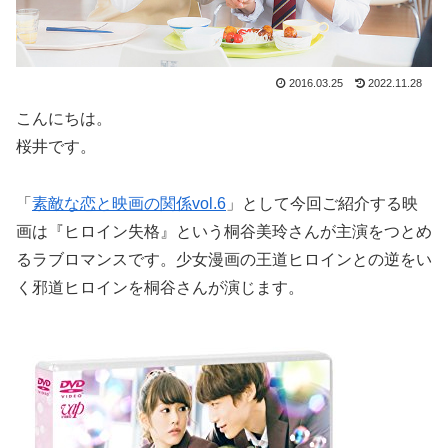
2016.03.25
2022.11.28
こんにちは。
桜井です。
「
素敵な恋と映画の関係vol.6
」として今回ご紹介する映
画は『ヒロイン失格』という桐谷美玲さんが主演をつとめ
るラブロマンスです。少女漫画の王道ヒロインとの逆をい
く邪道ヒロインを桐谷さんが演じます。