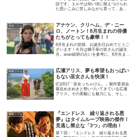
語です。エルサは幼い頃に植えつけられ
た思いこみに苦しみながら育って、あれ
これトラブルが起きて、やっとやっと気
づいて、心がパッカーンと開くんです。
「あ、私ってばありのままで生きてよか
アナケン、クリヘム、デ・ニー
映画コラム
ったんだ〜」って。松た...
ロ、ノートン！8月生まれの俳優
たちがとっても豪華！！
8月生まれの皆様、お誕生日おめでとうご
ざいます！今月は獅子座の皆さんの誕生
月。anan総研の占いを参考に、8月生まれ
のあなたに今観てほしい映画と、「わた
し◯◯と同じ誕生日〜！」とか「えっ、
あなたって◯日誕生日？じゃあ◯◯と一
広瀬アリス、夢も希望もおっぱい
映画コラム
緒だね！」と会話...
もない巫女さんを快演！
(C)2017「巫女っちゃけん。」製作委員会
最近めきめきと勢いづいてきている広瀬
アリス。その美貌にも魅力にも、そして
演技力にも磨きがかかってきている感が
あります。そんな彼女の最新主演映画
『巫女っちゃけん。』が2月3日より公開
『エンドレス 繰り返される悪
となります。広瀬...
映画コラム
夢』はタイムループ映画の傑作！
見逃し禁止な「3つ」の理由！
第７回：『エンドレス 繰り返される悪