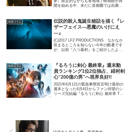
夢』限定的ながらも各地域で映画館が再
開を始める中、未だに首都圏では自粛生
活が続いているため、同じような生活の
繰り返しにストレスを感じている方も多
いと思います。そんな方たちのために、
伝説的殺人鬼誕生秘話を描く『レ
映画コラム
Amazonプライム・ビ...
ザーフェイス―悪魔のいけにえ
―』
(C)2017 LF2 PRODUCTIONS なかなか
収まるところを知らない今年の酷暑です
が、以前『八つ墓村』をご紹介したよう
に、やはり夏を涼しくしてくれるのはホ
ラー映画！その伝でいきますと、海外ホ
ラー映画の代名詞ともいえる『悪魔のい
『るろうに剣心 最終章』週末動
映画コラム
けに...
員ランキング1位2位独占、緋村剣
心“200億の男”へ視界良好!!
2021年6月1日の緊急事態宣言明け最初の
週末となった6月4日からファン待望のシ
リーズ完結編『るろうに剣心 最終章 The
Beginning』が公開されました。4月23日
に公開された最終章2部作の前編『るろう
に剣心 最終章 The Fin...