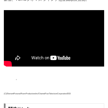
(C)ElementPictures/RoomProductionsInc/ChannelFourTelevisionCorporation2015