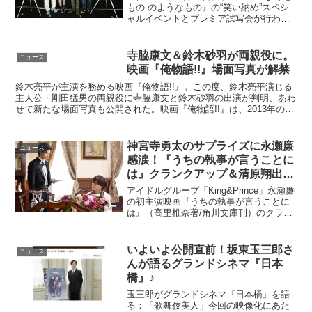
もの のようなもの』の“笑い納め”スペシ
ャルイベントとプレミア試写会が行わ
れ、主演の松山ケンイチ、北川景子、伊
藤克信、杉山泰一監督らが登壇した。故
森田芳光監督の命日にメンバーが集結映
寺脇康文＆鈴木砂羽が両親役に。
ニュース
画『の・ような...
映画『俺物語!!』場面写真が解禁
鈴木亮平が主演を務める映画『俺物語!!』。この度、鈴木亮平演じる
主人公・剛田猛男の両親役に寺脇康文と鈴木砂羽の出演が判明、あわ
せて新たな場面写真も公開された。映画『俺物語!!』は、2013年の
『このマンガがすごい！オンナ編』で1位を獲得した...
神宮寺勇太のサプライズに永瀬廉
ニュース
感涙！『うちの執事が言うことに
は』クランクアップ＆清原翔出演
が解禁
アイドルグループ「King&Prince」永瀬廉
の初主演映画『うちの執事が言うことに
は』（高里椎奈著/角川文庫刊）のクラン
クアップ報告が到着。さらに場面写真が
解禁となった。(C)2019「うちの執事が言
うことには」製作委員会原作...
いよいよ公開直前！坂東玉三郎さ
ニュース
んが語るグランドシネマ『日本
橋』♪
玉三郎がグランドシネマ『日本橋』を語
る：「歌舞伎美人」今回の映像化にあた