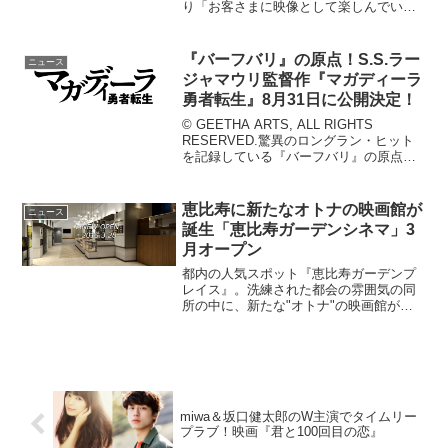
り「お客さまに映像として楽しんでいた
だける『日本橋』」を生み出すため、な
んと！玉三郎さん自ら映像と音響の編集
作業にも参加。玉三郎さんが「本当はカ
『バーフバリ』の原点！S.S.ラー
ニュース
メラ10台入れたい！」と...
ジャマウリ監督作『マガディーラ
勇者転生』8月31日に公開決定！
© GEETHA ARTS, ALL RIGHTS
RESERVED.驚異のロングラン・ヒット
を記録している『バーフバリ』の原点と
して、日本公開が待望されていたS.S.ラ
ージャマウリ監督の伝説の傑作『マガデ
ィーラ 勇者転生』が2018年8月...
恵比寿に新たなオトナの映画館が
ニュース
誕生「恵比寿ガーデンシネマ」3
月オープン
都内の人気スポット『恵比寿ガーデンプ
レイス』。洗練された都会の雰囲気の同
所の中に、新たな"オトナ"の映画館がオ
ープンすることが発表された。映画館で
アルコールを…大人な映画館誕生2015年3
月28日に恵比寿ガーデンプレイスにオー
プンする新たな...
miwa＆坂口健太郎のW主演でタイムリー
プラブ！映画『君と100回目の恋』