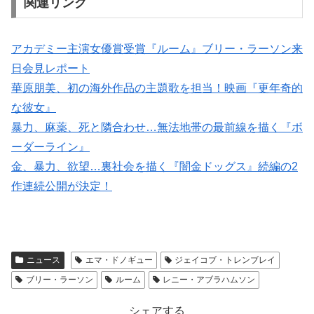
関連リンク
アカデミー主演女優賞受賞『ルーム』ブリー・ラーソン来
日会見レポート
華原朋美、初の海外作品の主題歌を担当！映画『更年奇的
な彼女』
暴力、麻薬、死と隣合わせ…無法地帯の最前線を描く『ボ
ーダーライン』
金、暴力、欲望…裏社会を描く『闇金ドッグス』続編の2
作連続公開が決定！
ニュース
エマ・ドノギュー
ジェイコブ・トレンブレイ
ブリー・ラーソン
ルーム
レニー・アブラハムソン
シェアする