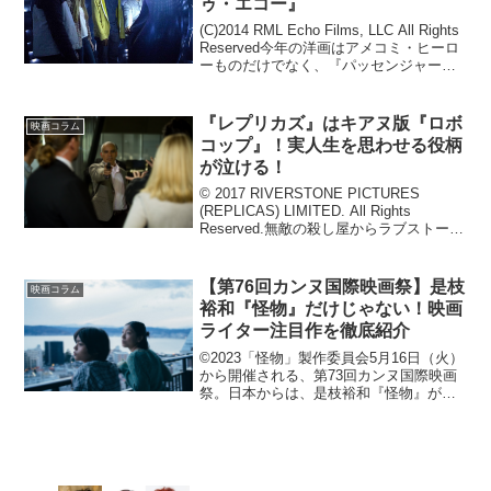
ゥ・エコー』
(C)2014 RML Echo Films, LLC All Rights
Reserved今年の洋画はアメコミ・ヒーロ
ーものだけでなく、『パッセンジャー』
『メッセージ』『ライフ』などSF映画の
秀作が多い感もあります。まもなく『エ
イリアン...
『レプリカズ』はキアヌ版『ロボ
映画コラム
コップ』！実人生を思わせる役柄
が泣ける！
© 2017 RIVERSTONE PICTURES
(REPLICAS) LIMITED. All Rights
Reserved.無敵の殺し屋からラブストーリ
ーまで、どんな役でも見事にこなす名優
キアヌ・リーブスの最新作『レプリカ
ズ』が、...
【第76回カンヌ国際映画祭】是枝
映画コラム
裕和『怪物』だけじゃない！映画
ライター注目作を徹底紹介
©2023「怪物」製作委員会5月16日（火）
から開催される、第73回カンヌ国際映画
祭。日本からは、是枝裕和『怪物』がコ
ンペティション部門に選出されたほか、
北野武が構想30年の時を経て生み出した
『首』がプレミアム公開される。また、
ヴィム・ヴェ...