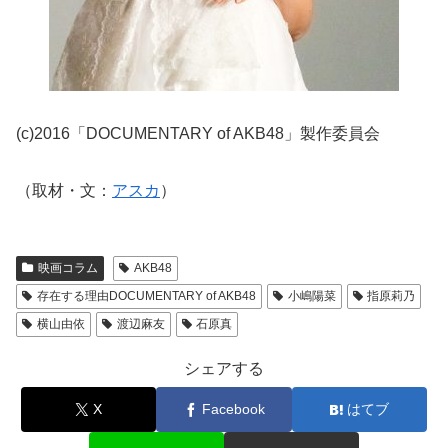
(c)2016「DOCUMENTARY of AKB48」製作委員会
（取材・文：
アスカ
）
映画コラム
AKB48
存在する理由DOCUMENTARY of AKB48
小嶋陽菜
指原莉乃
横山由依
渡辺麻友
石原真
シェアする
X
Facebook
はてブ