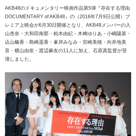
AKB48のドキュメンタリー映画作品第5弾『存在する理由
DOCUMENTARY of AKB48』の（2016年7月9日公開）プ
レミア上映会が6月30日開催となり、AKB48メンバーの入
山杏奈・大和田南那・柏木由紀・木﨑ゆりあ・小嶋陽菜・
込山榛香・島崎遥香・峯岸みなみ・宮崎美穂・向井地美
音・横山由依・渡辺麻友の11人に加え、石原真監督が登
壇しました。