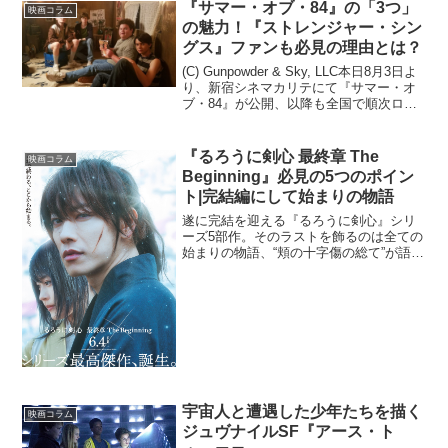
『サマー・オブ・84』の「3つ」
映画コラム
を一目見て「あなた、左肩...
の魅力！『ストレンジャー・シン
グス』ファンも必見の理由とは？
(C) Gunpowder & Sky, LLC本日8月3日よ
り、新宿シネマカリテにて『サマー・オ
ブ・84』が公開、以降も全国で順次ロー
ドショーとなっています。結論から申し
上げれば、これは“80年代ジュブナイル青
春ホラー映画”の魅力に溢れき...
『るろうに剣心 最終章 The
映画コラム
Beginning』必見の5つのポイン
ト|完結編にして始まりの物語
遂に完結を迎える『るろうに剣心』シリ
ーズ5部作。そのラストを飾るのは全ての
始まりの物語、“頬の十字傷の総て”が語ら
れる『るろうに剣心 最終章 The
Beginning』です。舞台をそれまでの明治
の時代の東京から、幕末の京都に移し、
流浪人の...
宇宙人と遭遇した少年たちを描く
映画コラム
ジュヴナイルSF『アース・ト