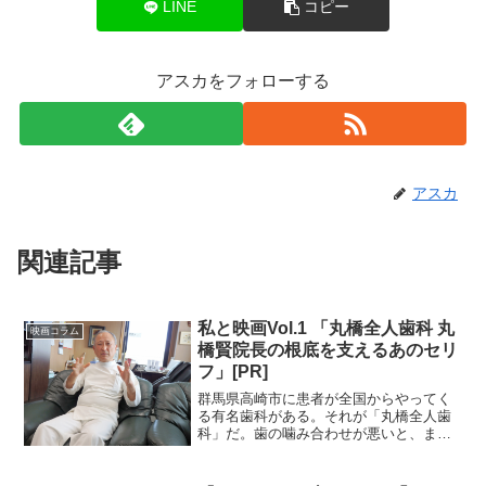
LINE
コピー
アスカをフォローする
アスカ
関連記事
私と映画Vol.1 「丸橋全人歯科 丸
映画コラム
橋賢院長の根底を支えるあのセリ
フ」[PR]
群馬県高崎市に患者が全国からやってく
る有名歯科がある。それが「丸橋全人歯
科」だ。歯の噛み合わせが悪いと、まず
姿勢が狂い、肩こり、腰痛を招く、つい
には血行不良やストレスで免疫までも下
がり、影響は「全人」に及ぶ……。筆者