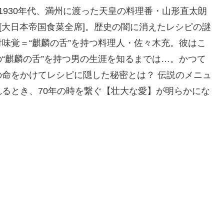
1930年代、満州に渡った天皇の料理番・山形直太朗
[大日本帝国食菜全席]。歴史の闇に消えたレシピの謎
味覚＝“麒麟の舌”を持つ料理人・佐々木充。彼はこ
“麒麟の舌”を持つ男の生涯を知るまでは…。かつて
命をかけてレシピに隠した秘密とは？ 伝説のメニュ
るとき、70年の時を繋ぐ【壮大な愛】が明らかにな