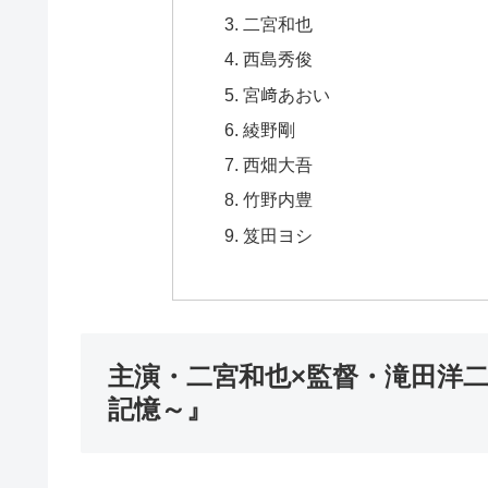
二宮和也
西島秀俊
宮﨑あおい
綾野剛
西畑大吾
竹野内豊
笈田ヨシ
主演・二宮和也×監督・滝田洋
記憶～』