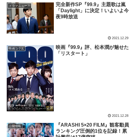
完全新作SP『99.9』主題歌は嵐
ドラマニュース
「Daylight」に決定！いよいよ今
夜9時放送
2021.12.29
映画『99.9』評、松本潤が魅せた
映画コラム
「リスタート」
2021.12.28
『ARASHI 5×20 FILM』観客動員
公開情報
ランキング圧倒的1位を記録！累