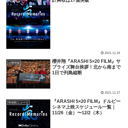
計興収は17億突破
2021.11.29
櫻井翔『ARASHI 5×20 FILM』サ
公開情報
プライズ舞台挨拶！北から南まで
1日で列島縦断
2021.11.27
『ARASHI 5×20 FILM』ドルビー
映画館ニュース
シネマ上映スケジュール一覧｜
11/26（金）〜12/2（木）