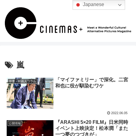
Japanese
嵐
「マイファミリー」で深化。二宮
俳優・映画人コラム
和也に役が馴染むワケ
2022.06.05
『ARASHI 5×20 FILM』日米同時
公開情報
イベント上映決定！松本潤「また
一つ夢のつづきが」