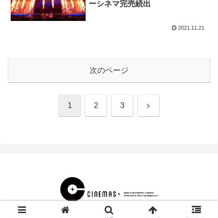
ーシネマ完売続出
2021.11.21
次のページ
次
1
2
3
へ
© 2000 CINEMAS＋.