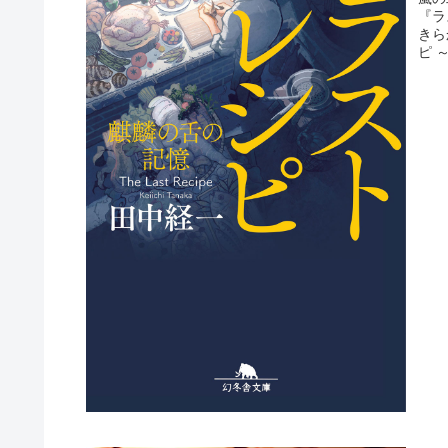
『ラ
きら
ピ 