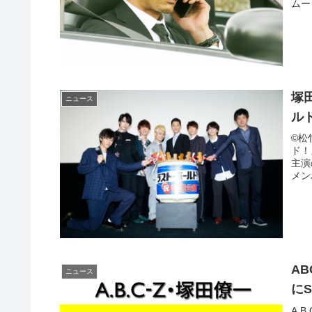
ムー
塚
ニュース
ル
©松
ド！
主演
メン
A
ニュース
にS
A.