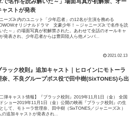
Jr.で名作を読み解いた～」場面写真が初解禁、オー
キャストが発表
ニーズJr.内のユニット「少年忍者」の12名が主演を務める
OWOWオリジナルドラマ 文豪少年！～ジャニーズJr.で名作を読
いた～」の場面写真が初解禁された。あわせて全話のオールキャ
が発表され、少年忍者からは豊田陸人ら他メンバ...
2021.02.13
ブラック校則』追加キャスト｜ヒロインにモトーラ
理奈、不良グループボス役で田中樹(SixTONES)ら出
二弾キャスト情報】『ブラック校則』2019年11月1日（金） 全国
ドショー2019年11月1日（金）公開の映画『ブラック校則』の生
として、モトーラ世理奈、田中樹（SixTONES／ジャニーズJr.）
人の追加キャストが発表され...