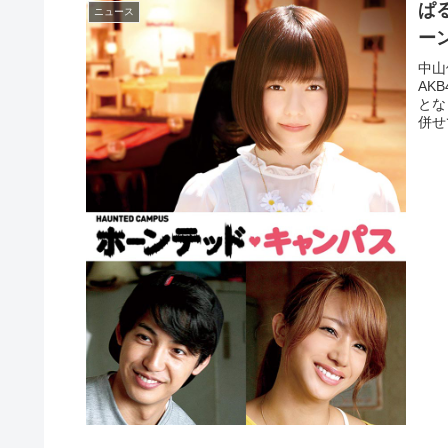
ぱ
ニュース
ー
中山
AK
とな
併せ