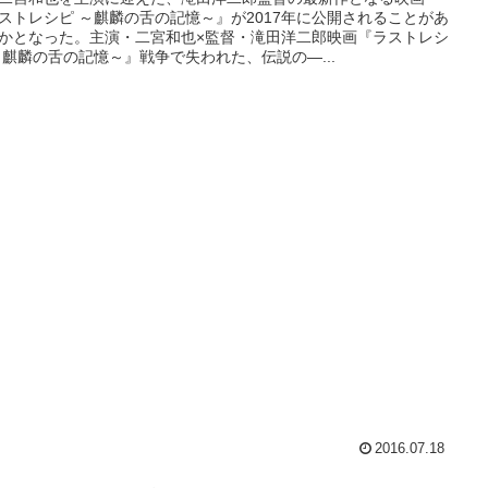
ストレシピ ～麒麟の舌の記憶～』が2017年に公開されることがあ
かとなった。主演・二宮和也×監督・滝田洋二郎映画『ラストレシ
～麒麟の舌の記憶～』戦争で失われた、伝説の―...
2016.07.18