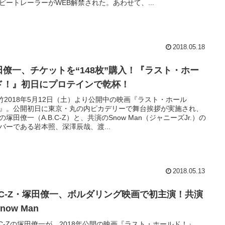
ビートレーラーがWEB解禁された。あわせて、...
2018.05.18
田僚一、チケットを“148枚”購入！『ラスト・ホー
ド！』初日にプロテインで乾杯！
竹2018年5月12日（土）より公開中の映画『ラスト・ホール
』。公開初日に東京・丸の内ピカデリーで舞台挨拶が実施され、
の塚田僚一（A.B.C-Z）と、共演のSnow Man（ジャニーズJr.）の
バーである岩本照、深澤辰哉、渡...
2018.05.13
BC-Z・塚田僚一、ボルダリング映画で初主演！共演
now Man
B.C-Zの塚田僚一が、2018年公開の映画『ラスト・ホールド！』