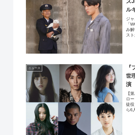
ズ
ル
ジャ
「W
み解
スト
『
ニュース
世
演
【第
ロー
徒役
ら6