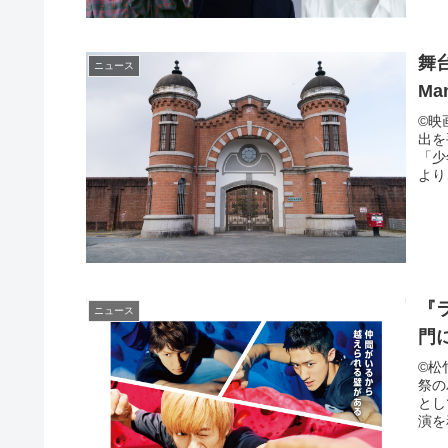
舞台
ニュース
M
©映
出を
「少
より
『
ニュース
門
©松
祭の
とし
演を