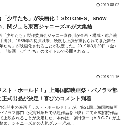
2019.08.02
「少年たち」が映画化！ SixTONES、Snow
an、関ジュら東西ジャニーズJr.が大集結
画「少年たち」製作委員会ジャニー喜多川が企画・構成・総合演
手掛け、1969年の初演以来、幾度も上演が重ねられてきた舞台
年たち」が映画化されることが決定した。2019年3月29日（金）
、『映画 少年たち』のタイトルで公開される...
2018.11.16
ラスト・ホールド！』上海国際映画祭・パノラマ部
に正式出品が決定！喜びのコメント到着
竹公開中の映画『ラスト・ホールド！』が、第21回上海国際映画
パノラマ部門（受賞対象外で話題作品を上映）にて正式招待作品
て上映されることが決定した。本作は、塚田僚一（A.B.C-Z）が主
務め、ジャニーズJr.の人気グループSn...