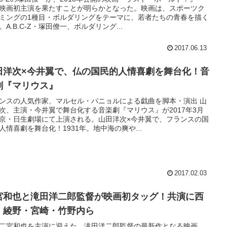
映画初主演を果たすことが明らかとなった。映画は、スポーツク
ミングの1種目・ボルダリングをテーマに、若者たちの青春を描く
。A.B.C-Z・塚田僚一、ボルダリング...
2017.06.13
田洋次×今井翼で、仏の国民的人情喜劇を舞台化！音
劇『マリウス』
ンスの人気作家、マルセル・パニョルによる戯曲を脚本・演出 山
次、主演・今井翼で舞台化する音楽劇『マリウス』が2017年3月
京・日生劇場にて上演される。山田洋次×今井翼で、フランスの国
人情喜劇を舞台化！1931年。地中海の爽や...
2017.02.03
宮和也と滝田洋二郎監督が映画初タッグ！共演に西
・綾野・宮崎・竹野内ら
二宮和也を主演に迎えた、滝田洋二郎監督の最新作となる映画