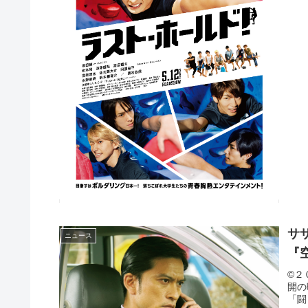
サ
ニュース
『
©２
開の
「闘