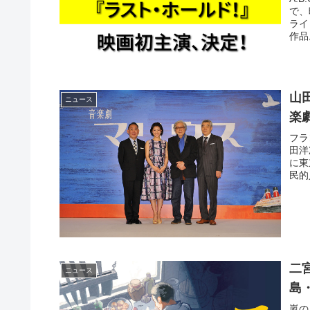
で、
ライ
作品
山
ニュース
楽
フラ
田洋
に東
民的
二
ニュース
島
嵐の