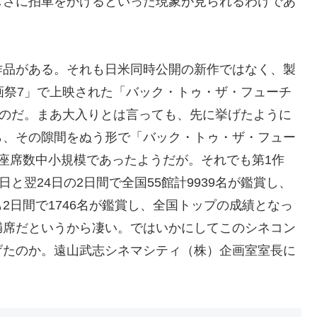
しさに拍車をかけるといった現象が見られるわけであ
作品がある。それも日米同時公開の新作ではなく、製
画祭7」で上映された「バック・トゥ・ザ・フューチ
たのだ。まあ大入りとは言っても、先に挙げたように
ら、その隙間をぬう形で「バック・トゥ・ザ・フュー
座席数中小規模であったようだが。それでも第1作
と翌24日の2日間で全国55館計9939名が鑑賞し、
2日間で1746名が鑑賞し、全国トップの成績となっ
満席だというから凄い。ではいかにしてこのシネコン
げたのか。遠山武志シネマシティ（株）企画室室長に