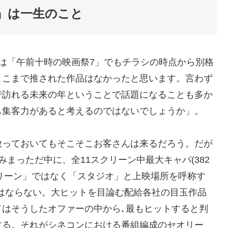
』は一生のこと
は「午前十時の映画祭7」でもチラシの時点から別格
ここまで推された作品はなかったと思います。言わず
で訪れる未来の年ということで話題になることも多か
も集客力があると考えるのではないでしょうか」。
放っておいてもそこそこお客さんは来るだろう。だが
まっただ中に、全11スクリーン中最大キャパ(382
クリーン」ではなく「スタジオ」と上映場所を呼称す
はならない。大ヒットを目論む配給各社の目玉作品
はそうしたオファーの中から､最もヒットすると判
する。それがシネコンにおける番組編成のセオリー