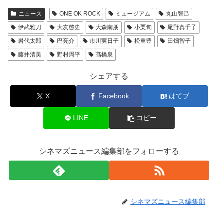
ニュース
ONE OK ROCK
ミュージアム
丸山智己
伊武雅刀
大友啓史
大森南朋
小栗旬
尾野真千子
岩代太郎
巴亮介
市川実日子
松重豊
田畑智子
藤井清美
野村周平
髙橋泉
シェアする
X
Facebook
はてブ
LINE
コピー
シネマズニュース編集部をフォローする
シネマズニュース編集部