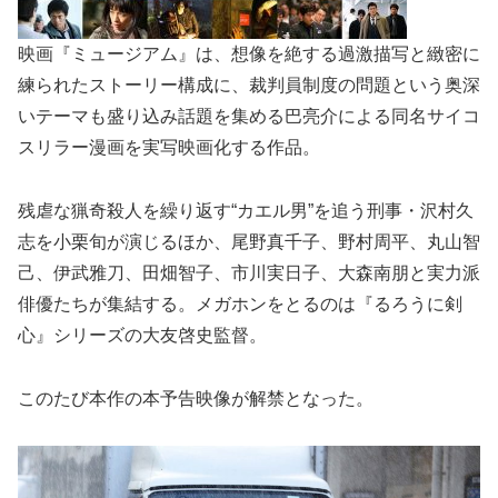
映画『ミュージアム』は、想像を絶する過激描写と緻密に
練られたストーリー構成に、裁判員制度の問題という奥深
いテーマも盛り込み話題を集める巴亮介による同名サイコ
スリラー漫画を実写映画化する作品。
残虐な猟奇殺人を繰り返す“カエル男”を追う刑事・沢村久
志を小栗旬が演じるほか、尾野真千子、野村周平、丸山智
己、伊武雅刀、田畑智子、市川実日子、大森南朋と実力派
俳優たちが集結する。メガホンをとるのは『るろうに剣
心』シリーズの大友啓史監督。
このたび本作の本予告映像が解禁となった。