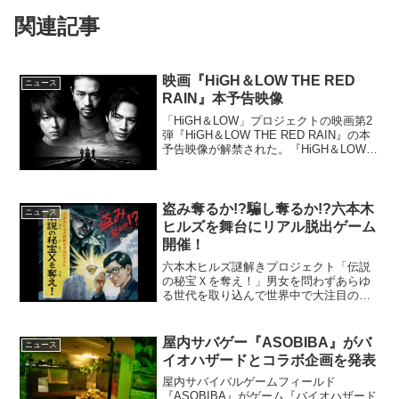
関連記事
映画『HiGH＆LOW THE RED
ニュース
RAIN』本予告映像
「HiGH＆LOW」プロジェクトの映画第2
弾『HiGH＆LOW THE RED RAIN』の本
予告映像が解禁された。『HiGH＆LOW
THE RED RAIN』本予告映像解禁かつて
「SWORD地区」一帯を圧倒的な力で支
配していたチーム「ム...
盗み奪るか!?騙し奪るか!?六本木
ニュース
ヒルズを舞台にリアル脱出ゲーム
開催！
六本木ヒルズ謎解きプロジェクト「伝説
の秘宝Ｘを奪え！」男女を問わずあらゆ
る世代を取り込んで世界中で大注目の体
験型エンターテイメント「リアル脱出ゲ
ーム」が3月7日（土）から六本木ヒルズ
で開催 決定。これまで過去2回 展望台内
屋内サバゲー『ASOBIBA』がバ
ニュース
での開催から、なん...
イオハザードとコラボ企画を発表
屋内サバイバルゲームフィールド
『ASOBIBA』がゲーム『バイオハザード