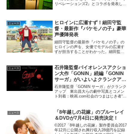
リベレーションズ2』とコラボを発表し
た。2015年3月19日から期間限定でバイ
オハザードらしいサバイバルゲームを楽
しむことができる。カプコンは同日に
ヒロインに広瀬すず！細田守監
『バイオハザード ...
ニュース
督・最新作『バケモノの子』豪華
声優陣発表
細田守監督の最新作『バケモノの子』の
ヒロインの声を、女優でモデルの広瀬す
ずが担当することがわかった。細田監督
が贈る新たな冒険活劇映画『時をかける
少女』『おおかみこどもの雨と雪』など
で知られる細田守監督の最新作映画『バ
石井隆監督バイオレンスアクショ
ニュース
ケモノの子』は、バケモノ...
ン大作「GONIN」続編「GONIN
サーガ」がいよいよクランクアッ
プ！
石井隆監督「GONIN サーガ」がクランク
アップ 東出昌大らの劇中写真とコメン
ト到着：映画.com社会のつまはじき者“5
人”による暴力団事務所強盗事件。GONIN
vs 暴力団の死闘を描いた「GONIN」から
19年後を舞台に、その息子たちの...
「8年越しの花嫁」のブルーレイ
ニュース
＆DVDが7月4日に発売決定！
©2017「8年越しの花嫁」製作委員会2017
年12月に公開され興行収入28億円を記録