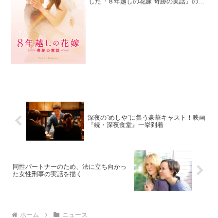
した『８年越しの花嫁 奇跡の実話』のブ
ルーレイ&DVDを2018年7月4日(水)にリリ
ースすることが決定した。本作は、瀬々
敬久監督のもと、結婚式の直前、意...
深夜の”めしや”に集う豪華キャスト！映画
『続・深夜食堂』一挙到着
同性パートナーのため、法に立ち向かっ
た女性刑事の実話を描く
ホーム
ニュース