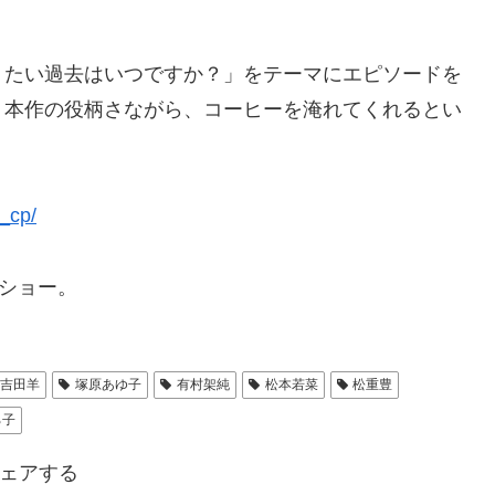
りたい過去はいつですか？」をテーマにエピソードを
、本作の役柄さながら、コーヒーを淹れてくれるとい
。
e_cp/
ドショー。
吉田羊
塚原あゆ子
有村架純
松本若菜
松重豊
ろ子
ェアする