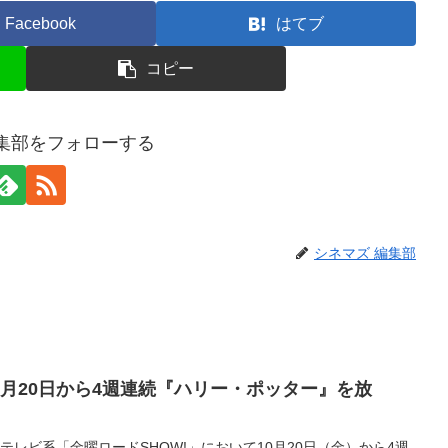
Facebook
はてブ
コピー
編集部をフォローする
シネマズ 編集部
10月20日から4週連続『ハリー・ポッター』を放
. Ent.日本テレビ系「金曜ロードSHOW!」において10月20日（金）から4週