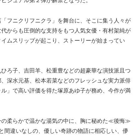
ービジュアル第２弾が解禁となった。
店「フニクリフニクラ」を舞台に、そこに集う人々が
世代からも圧倒的な支持をもつ人気女優・有村架純が
タイムスリップが起こり、ストーリーが始まってい
丸ひろ子、吉田羊、松重豊などの超豪華な演技派且つ
都、深水元基、松本若菜などのフレッシュな実力派俳
ラル」で高い評価を得た塚原あゆ子が務め、今作が満
ーの柔らかで温かな湯気の中に、胸に秘めた≪後悔≫
こと間違いなしの、優しい奇跡の物語に相応しい、儚