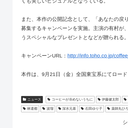
くも美しいビジュアルとなっている。
また、本作の公開記念として、「あなたの戻
募集するキャンペーンを実施。主演の有村が
うスペシャルなプレゼントとなどが贈られる
キャンペーンURL：
http://info.toho.co.jp/coffe
本作は、9月21日（金）全国東宝系にてロー
ニュース
コーヒーが冷めないうちに
伊藤健太郎
林遣都
波瑠
深水元基
石田ゆり子
薬師丸ひ
シ