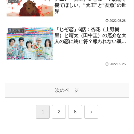
アニメ
観てほしい、“犬王”と“友魚”の世
界
2022.05.28
「じぞ恋」6話：杏花（上野樹
国内ドラマ
里）と晴太（田中圭）の厄介な大
人の恋に終止符？報われない颯
（磯村勇斗）が切ない
2022.05.25
次のページ
次
1
2
8
へ