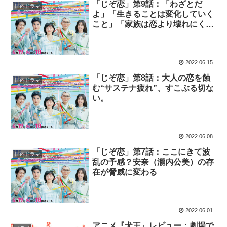
「じぞ恋」第9話：「わざとだ
国内ドラマ
よ」「生きることは変化していく
こと」「家族は恋より壊れにく
い」……名言の嵐に感動の涙
2022.06.15
「じぞ恋」第8話：大人の恋を蝕
国内ドラマ
む“サステナ疲れ”、すこぶる切な
い。
2022.06.08
「じぞ恋」第7話：ここにきて波
国内ドラマ
乱の予感？安奈（瀧内公美）の存
在が脅威に変わる
2022.06.01
アニメ『犬王』レビュー：劇場で