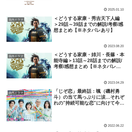
2025.01.10
＜どうする家康・秀吉天下人編
国内ドラマ
＞29話～39話までの解説/考察/感
想まとめ【※ネタバレあり】
2023.08.20
＜どうする家康・姉川・長篠・本
国内ドラマ
能寺編＞13話～28話までの解説/
考察/感想まとめ【※ネタバレあ
り】
2023.04.29
「じぞ恋」最終話：颯（磯村勇
国内ドラマ
斗）の当て馬っぷりに涙…それぞ
れの”持続可能な恋”に向けて今、
動き出す。
2022.06.22