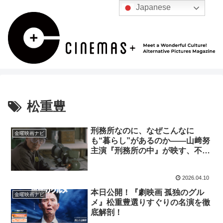
Japanese
松重豊
刑務所なのに、なぜこんなに
金曜映画ナビ
も“暮らし”があるのか――山﨑努
主演『刑務所の中』が映す、不自
由のなかの可笑しみ
2026.04.10
本日公開！『劇映画 孤独のグル
金曜映画ナビ
メ』松重豊選りすぐりの名演を徹
底解剖！