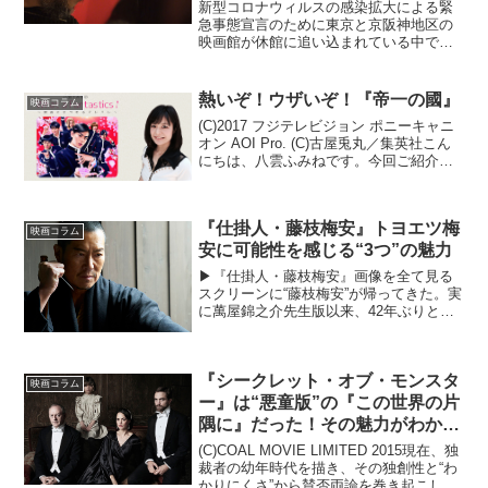
秀明の1214日～」
新型コロナウィルスの感染拡大による緊
急事態宣言のために東京と京阪神地区の
映画館が休館に追い込まれている中で
も、粘りのある興行を保ち続け、興行収
入80億円を突破した『シン・エヴァンゲ
リオン劇場版』。その生みの親である総
熱いぞ！ウザいぞ！『帝一の國』
映画コラム
監督の庵野秀明とエヴァン...
(C)2017 フジテレビジョン ポニーキャニ
オン AOI Pro. (C)古屋兎丸／集英社こん
にちは、八雲ふみねです。今回ご紹介す
るのは、４月29日から公開となる『帝一
の國』。イケメンだけじゃない、若手俳
優たちの魅力が満載です。八雲ふみね...
『仕掛人・藤枝梅安』トヨエツ梅
映画コラム
安に可能性を感じる“3つ”の魅力
▶︎『仕掛人・藤枝梅安』画像を全て見る
スクリーンに“藤枝梅安”が帰ってきた。実
に萬屋錦之介先生版以来、42年ぶりとな
る（テレビなら、岸谷五朗版以来17年ぶ
り）。藤枝梅安は、表向きは人望もあり
腕のいい鍼医者。だが実は、依頼を受け
『シークレット・オブ・モンスタ
て殺しを請け負...
映画コラム
ー』は“悪童版”の『この世界の片
隅に』だった！その魅力がわかる
5つのポイント
(C)COAL MOVIE LIMITED 2015現在、独
裁者の幼年時代を描き、その独創性と“わ
かりにくさ”から賛否両論を巻き起こして