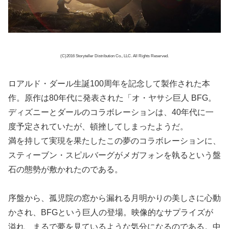
(C)2016 Storyteller Distribution Co., LLC. All Rights Reserved.
ロアルド・ダール生誕100周年を記念して製作された本
作。原作は80年代に発表された「オ・ヤサシ巨人 BFG。
ディズニーとダールのコラボレーションは、40年代に一
度予定されていたが、頓挫してしまったようだ。
満を持して実現を果たしたこの夢のコラボレーションに、
スティーブン・スピルバーグがメガフォンを執るという盤
石の態勢が敷かれたのである。
序盤から、孤児院の窓から漏れる月明かりの美しさに心動
かされ、BFGという巨人の登場。映像的なサプライズが
溢れ、まるで夢を見ているような気分になるのである。中