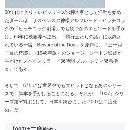
50年代に入りテレビシリーズの脚本家として活動を始め
たダールは、サスペンスの神様アルフレッド・ヒッチコッ
クの『ヒッチコック劇場』でも幾つかのエピソードを手が
け、64年に映画界へ進出。『飛行士たちの話』に収録さ
れている一編「Beware of the Dog」を原作に、『三十四
丁目の奇跡』（1948年版）のジョージ・シートン監督が
手がけたスパイスリラー『36時間 ノルマンディ緊急指
令』である。
そして、67年には世界中でも大ヒットとなるあのシリー
ズで、脚本を手がけることになる。それが、『007』シリ
ーズ第5作目にして、日本を舞台にした『007は二度死
ぬ』だ。
『007は二度死ぬ』