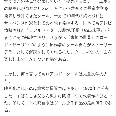
すでにこの時点で発表していた『夢のチョコレート工場』
の映画化が71年に行われ、そこから数多くの児童文学を
発表し続けてきたダール。一方で70年代の終わりには、
サスペンス作家としての本領も発揮する。日本でもテレビ
放映された『ロアルド・ダール劇場/予期せぬ出来事』が
まさにその極地であり、さながら『未知の世界』のロッ
ド・サーリングのように原作者のダール自らがストーリー
テラーとして解説をしてくれるのだ。ダールの別の一面を
楽しむ上で欠かせない作品である。
しかし、何と言ってもロアルド・ダールは児童文学の人
だ。
映画化されたのは非常に最近ではあるが、1970年に発表
した「すばらしき父さん狐」は間違いなく代表作のひとつ
だ。そして、その映画版はダール原作作品の最高傑作であ
る。