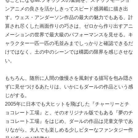
ることになるMr.フォックスの奮闘を、ストップモーショ
ンアニメの良さを活かしきってスピード感満載に描き出
す。ウェス・アンダーソン作品の最大の魅力でもある、計
算され尽くした画面作りの巧さは、ゼロから作り出すアニ
メーションの世界で最大級のパフォーマンスを見せる。キ
ャラクター一匹一匹の毛並みまでしっかりと確認できるだ
けではなく、土の中のシーンでは構図の限界を感じさせな
い。
もちろん、随所に人間の傲慢さを風刺する描写を包み隠さ
ずに見せつけるあたりは、いかにもダールの作品という感
じがする。
2005年に日本でも大ヒットを飛ばした『チャーリーとチ
ョコレート工場』と、そのオリジナル版でもある『夢のチ
ョコレート工場』をはじめ、ダールの作品は児童文学であ
りながら、大人でも楽しめる少しビターなファンタジー作