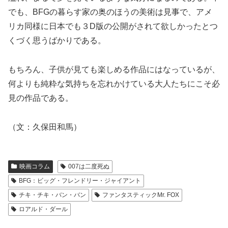
でも、BFGの暮らす家の奥のほうの美術は見事で、アメ
リカ同様に日本でも３D版の公開がされて欲しかったとつ
くづく思うばかりである。
もちろん、子供が見ても楽しめる作品にはなっているが、
何よりも純粋な気持ちを忘れかけている大人たちにこそ必
見の作品である。
（文：久保田和馬）
映画コラム
007は二度死ぬ
BFG：ビッグ・フレンドリー・ジャイアント
チキ・チキ・バン・バン
ファンタスティックMr. FOX
ロアルド・ダール