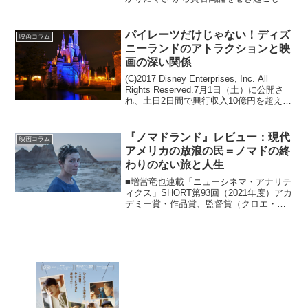
いる『シークレット・オブ・モンスタ
ー』が公開中です。いったいどういう作
品であるのか。その魅力がどこにある...
パイレーツだけじゃない！ディズ
映画コラム
ニーランドのアトラクションと映
画の深い関係
(C)2017 Disney Enterprises, Inc. All
Rights Reserved.7月1日（土）に公開さ
れ、土日2日間で興行収入10億円を超える
大ヒットスタートとなった『パイレー
ツ・オブ・カリビアン／最後の海賊』。
本...
『ノマドランド』レビュー：現代
映画コラム
アメリカの放浪の民＝ノマドの終
わりのない旅と人生
■増當竜也連載「ニューシネマ・アナリテ
ィクス」SHORT第93回（2021年度）アカ
デミー賞・作品賞、監督賞（クロエ・ジ
ャオ）、主演女優賞（フランシス・マク
ドーマンド）、脚色賞（クロエ・ジャ
オ）、撮影賞（ジョシュア・ジェーム
ズ・リチャーズ）...