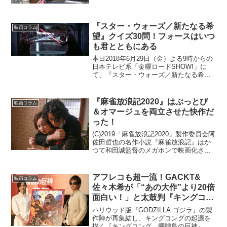
さない姿勢で、これまでアメリカの闇を
赤裸々に暴いたジャーナリストであり...
『スター・ウォーズ／新たなる希
映画コラム
望』クイズ30問！フォースはいつ
も君とともにある
本日2018年6月29日（金）よる9時からの
日本テレビ系「金曜ロードSHOW!」に
て、『スター・ウォーズ／新たなる希
望』が放送されます。『スター・ウォー
ズ』シリーズの第1作であるすべてのはじ
まりである本作は、今年で日本公開40周
『麻雀放浪記2020』はぶっとび
映画コラム
年を迎え、同...
＆オマージュを両立させた快作だ
った！
(C)2019「麻雀放浪記2020」製作委員会阿
佐田哲也の名作小説『麻雀放浪記』はか
つて和田誠監督のメガホンで映画化され
ていますが、今回さらに大胆なアレンジ
でリメイクした話題作にして衝撃の問題
作『麻雀放浪記2020』が4月5日よりつい
アフレコも超一流！GACKT&
映画コラム
に公開...
佐々木希が「“あの大作”より20倍
面白い！」と太鼓判『キングコン
グ 髑髏島の巨神』
ハリウッド版『GODZILLA ゴジラ』の製
作陣が再集結し、キングコングの起源を
描く『キングコング 髑髏島の巨神』の