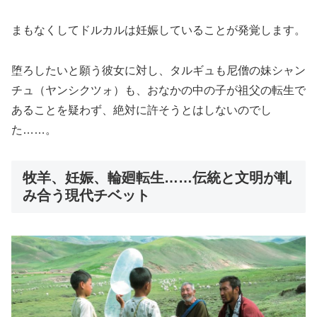
まもなくしてドルカルは妊娠していることが発覚します。
堕ろしたいと願う彼女に対し、タルギュも尼僧の妹シャン
チュ（ヤンシクツォ）も、おなかの中の子が祖父の転生で
あることを疑わず、絶対に許そうとはしないのでし
た……。
牧羊、妊娠、輪廻転生……伝統と文明が軋
み合う現代チベット