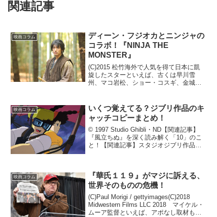
関連記事
ディーン・フジオカとニンジャの
映画コラム
コラボ！『NINJA THE
MONSTER』
(C)2015 松竹海外で人気を得て日本に凱
旋したスターといえば、古くは早川雪
州、マコ岩松、ショー・コスギ、金城
武、笛木優子など多数いますが、最近も
っとも注目を集めているのは彼、ディー
ン・フジオカでしょう。一方、海外で日
いくつ覚えてる？ジブリ作品のキ
映画コラム
本以上の人気を獲得し...
ャッチコピーまとめ！
© 1997 Studio Ghibli・ND【関連記事】
『風立ちぬ』を深く読み解く「10」のこ
と！【関連記事】スタジオジブリ作品、
徹底解説記事の総まとめ！【関連記事】
ジブリ映画の興行収入ランキングベスト
10！【あなたはいくつ当てられる？】...
『華氏１１９』がマジに訴える、
映画コラム
世界そのものの危機！
(C)Paul Morigi / gettyimages(C)2018
Midwestern Films LLC 2018 マイケル・
ムーア監督といえば、アポなし取材も辞