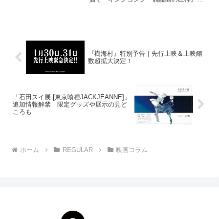
日本語吹き替え版の公開アフレコが2月16
日に都内で行われ、声優を務めるGACKT
さんと佐々木希さんが登場。GACKTさん
は主...
『樹海村』特別予告｜先行上映＆上映館
数超拡大決定！
「石田スイ展 [東京喰種JACKJEANNE]」
追加情報解禁｜限定グッズや展示の見ど
ころも
ホーム
REGULAR
映画コラム