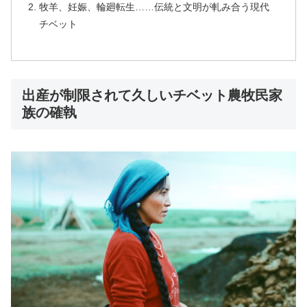
牧羊、妊娠、輪廻転生……伝統と文明が軋み合う現代
チベット
出産が制限されて久しいチベット農牧民家
族の確執