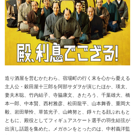
造り酒屋を営むかたわら、宿場町の行く末を心から憂える
主人公・穀田屋十三郎を阿部サダヲが演じたほか、瑛太、
妻夫木聡、竹内結子、寺脇康文、きたろう、千葉雄大、橋
本一郎、中本賢、西村雅彦、松田龍平、山本舞香、重岡大
毅、岩田華怜、草笛光子、山﨑努と、錚々たる顔ぶれもと
ともに、殿役としてフィギュアスケート選手の羽生結弦が
出演し話題を集めた。メガホンをとったのは、中村義洋監