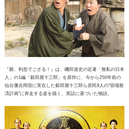
『殿、利息でござる！』は、磯田道史の近著「無私の日本
人」の1編「穀田屋十三郎」を原作に、今から250年前の
仙台藩吉岡宿に実在した穀田屋十三郎ら庶民9人の“宿場救
済計画”に奔走する姿を描く、実話に基づいた物語。