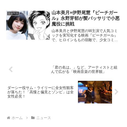
禁された。約5分間に「攻殻機動隊」への
リスペクトが満載！映画『ゴースト・イ
ン・ザ・シェル』本編映像機械の体を持
山本美月×伊野尾慧『ピーチガー
ニュース
つ、世界最強の捜査官(ス...
ル』永野芽郁が髪バッサリで小悪
魔役に挑戦
山本美月と伊野尾慧のW主演で人気コミ
ックを実写化する映画『ピーチガール』
で、ヒロインももの宿敵で、少女コミッ
ク史上最強最悪と言われる小悪魔・沙絵
役を、永野芽郁（ながの・めい）が演じ
ることがあきらかとなった。映画『ピー
チガール』小悪魔・沙絵役...
「君の名は。」など、アーティストと組
んで広がる「映画音楽の世界観」
ダーシー役サム・ライリーに全女性観客
が落ちた！「高慢と偏見とゾンビ」は全
女性必見！
ホーム
ニュース