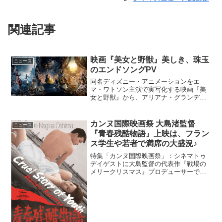
関連記事
映画『美女と野獣』美しき、珠玉
ニュース
のエンドソングPV
同名ディズニー・アニメーションをエ
マ・ワトソン主演で実写化する映画『美
女と野獣』から、アリアナ・グランデと
ジョン・レジェンドの歌声にのせて描く
エンドソングPVが解禁となった。映画
『美女と野獣』、全米大ヒットスタート
カンヌ国際映画祭 大島渚監督
ニュース
ひとりの美しい王子が、呪い...
『青春残酷物語』上映は、フラン
ス学生や若者で満席の大盛況♪
特集「カンヌ国際映画祭」：シネマトゥ
デイゲストに大島監督の代表作『戦場の
メリークリスマス』プロデューサーであ
るジェレミー・トーマス氏とジャ・ジャ
ンクー監督をお迎えし、大島作品を敬愛
するお二人からスピーチをいただきまし
た～。ジェレミー・トーマ...