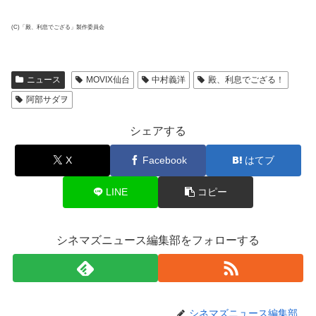
(C)「殿、利息でござる」製作委員会
ニュース
MOVIX仙台
中村義洋
殿、利息でござる！
阿部サダヲ
シェアする
X
Facebook
はてブ
LINE
コピー
シネマズニュース編集部をフォローする
シネマズニュース編集部