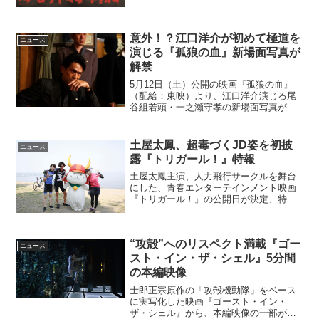
意外！？江口洋介が初めて極道を
ニュース
演じる『孤狼の血』新場面写真が
解禁
5月12日（土）公開の映画『孤狼の血』
（配給：東映）より、江口洋介演じる尾
谷組若頭・一之瀬守孝の新場面写真が解
禁となった。昨今の日本映画にはない熱
量とバイオレンスが魂に焼き付く、“血湧
き肉躍る”映画『孤狼の血』。物語の舞台
土屋太鳳、超毒づくJD姿を初披
ニュース
は、昭和63年...
露『トリガール！』特報
土屋太鳳主演、人力飛行サークルを舞台
にした、青春エンターテインメント映画
『トリガール！』の公開日が決定、特報
映像が解禁となった。映画『トリガー
ル！』特報映像が解禁流されて流され
て、なんとなく生きてきた、鳥山ゆきな
“攻殻”へのリスペクト満載『ゴー
(土屋太鳳)。一浪して入った...
ニュース
スト・イン・ザ・シェル』5分間
の本編映像
士郎正宗原作の「攻殻機動隊」をベース
に実写化した映画『ゴースト・イン・
ザ・シェル』から、本編映像の一部が解