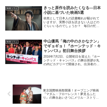
きっと原作を読みたくなる―日本
映画コラム
小説に基づいた映画5選
依然として日本人の読書離れが騒がれて
いますが、実際小説を読まない人はどの
ぐらいいるのでしょうか？ 毎日の忙し
さと疲れに圧倒され、なかなか本を手に
取らない人が少なくないかもしれませ
ん。もしあなたも文学に興味があるけど
中山優馬「俺の中のさかなクン」
なかなか小説を読む時間がな...
映画コラム
でギョギョ！『ホーンテッド・キ
ャンパス』初日舞台挨拶
2016年7月2日、公開初日を迎えた『ホー
ンテッド・キャンパス』の舞台挨拶が丸
の内ピカデリーで開催され、出演者の中
山優馬、島崎遥香（AKB48）、大野拓
朗、高橋メアリージュン、安井謙太郎
（ジャニーズJr.）に加え、竹本聡志監督
が登壇。朝早く...
東京国際映画祭開幕！オープニング映画
『マダム・フローレンス！夢見るふた
り』の舞台あいさつにメリル・ストリー
プ登壇