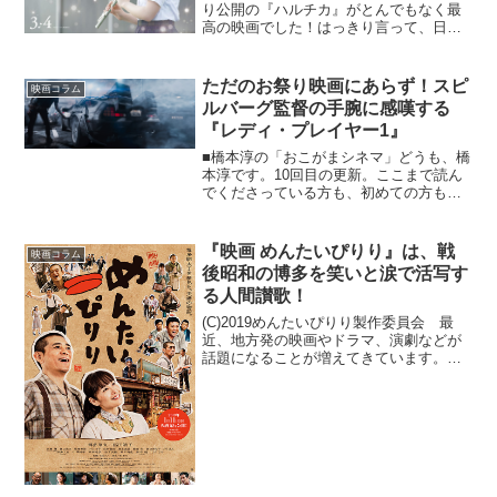
り公開の『ハルチカ』がとんでもなく最
高の映画でした！はっきり言って、日本
の実写映画の中で、青春音楽映画という
枠組みの中で、史上もっとも大好きな作
品ですよ！本作は老若男女分け隔てなく
ただのお祭り映画にあらず！スピ
映画コラム
オススメしたい...
ルバーグ監督の手腕に感嘆する
『レディ・プレイヤー1』
■橋本淳の「おこがまシネマ」どうも、橋
本淳です。10回目の更新。ここまで読ん
でくださっている方も、初めての方もあ
りがとうございます。どちらにも同じく
らいの感謝の気持ちを。カンヌ映画祭
で、是枝監督作品『万引き家族』がパル
『映画 めんたいぴりり』は、戦
映画コラム
ムドールを受賞し大盛り...
後昭和の博多を笑いと涙で活写す
る人間讃歌！
(C)2019めんたいぴりり製作委員会 最
近、地方発の映画やドラマ、演劇などが
話題になることが増えてきています。本
作『映画めんたいぴりり』もそのひとつ
で、タイトルからご想像がつくように、
日本で初めて明太子を製造＆販売し、博
多名物として世に広...