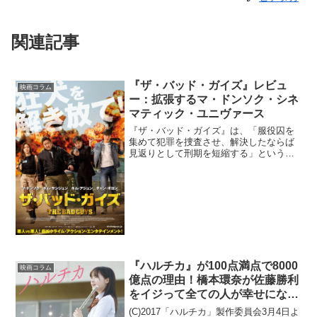
関連記事
『ザ・バッド・ガイズ』レビュ
映画コラム
ー：拡張するマ・ドンソク・シネ
マティック・ユニヴァース
『ザ・バッド・ガイズ』は、「服役囚を
集めて犯罪を捜査させ、解決したならば
見返りとして刑期を短縮する」という名
目のもと結成された、「特殊犯罪捜査
課」の活躍を描いた映画だ。特殊犯罪捜
査課の面々は、囚人を乗せた護送車を襲
撃する事件が発生し、脱走し...
『ハルチカ』が100点満点で8000
映画コラム
億点の理由！橋本環奈が佐藤勝利
をイジって全ての人が幸せになる
大傑作！
(C)2017「ハルチカ」製作委員会3月4日よ