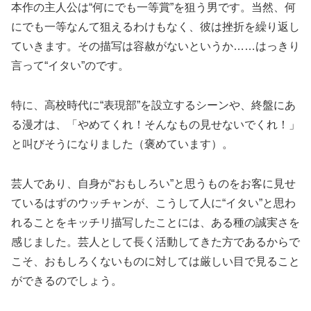
本作の主人公は“何にでも一等賞”を狙う男です。当然、何
にでも一等なんて狙えるわけもなく、彼は挫折を繰り返し
ていきます。その描写は容赦がないというか……はっきり
言って“イタい”のです。
特に、高校時代に“表現部”を設立するシーンや、終盤にあ
る漫才は、「やめてくれ！そんなもの見せないでくれ！」
と叫びそうになりました（褒めています）。
芸人であり、自身が“おもしろい”と思うものをお客に見せ
ているはずのウッチャンが、こうして人に“イタい”と思わ
れることをキッチリ描写したことには、ある種の誠実さを
感じました。芸人として長く活動してきた方であるからで
こそ、おもしろくないものに対しては厳しい目で見ること
ができるのでしょう。