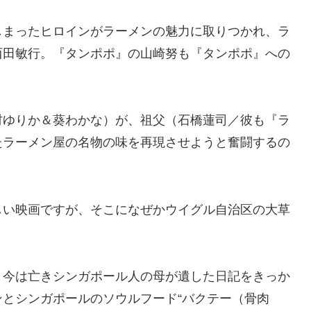
しまったヒロインがラーメンの魅力に取りつかれ、ラ
西田敏行。『タンポポ』の山崎努も『タンポポ』への
村ゆりか＆葵わかな）が、祖父（石橋蓮司／彼も『ラ
たラーメン屋の名物の味を再現させようと奮闘するの
しい映画ですが、そこになぜかウイグル自治区の大草
、今は亡きシンガポール人の母が遺した日記をきっか
とシンガポールのソウルフード“バクテー（骨肉