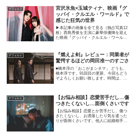
宮沢氷魚×玉城ティナ、映画『グ
デフォルト
ッバイ・クルエル・ワールド』で
感じた狂気の世界
▶︎本記事の画像を全て見る（独占写真12
枚）西島秀俊を主演に豪華俳優陣を迎え
た映画『グッバイ・クルエル・ワール
ド』が、2022年9月9日（金）に公開され
る。監督は『さよなら渓谷』（2013
年）、『日日是好日』（2018年）、
『燃えよ剣』レビュー：同業者が
デフォルト
『MOTHER ...
驚愕するほどの岡田准一のすごさ
■橋本淳の「おこがまシネマ」 どうも、
橋本淳です。91回目の更新、今回もどう
ぞよろしくお願い致します。時間は、伸
びもするし縮みもする。物理的にはそん
な摩訶不思議なことは起こらないもの
の、感覚の中では、それが起こるもの。
【お悩み相談】恋愛苦手だし…傷
楽しい時間はあっという...
デフォルト
つきたくないし…面倒くさいです
【お悩み相談】恋愛とか苦手だし、傷つ
きたくないし、お洒落したり気を遣った
りが面倒くさいです。他人に結婚相手を
見つけてもらえる昔のお見合い制度が羨
ましい。というか、いっそ“神のお告げ”の
ようなものに導かれたい。→Netflix独占