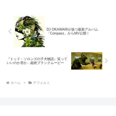
第二小隊が大集合～ぜひ“脅威のプロジェ
クト”始動の瞬間をお見逃しなく♪「...
DJ OKAWARIが放つ最新アルバム
「Compass」からMV公開！
『トッド・ソロンズの子犬物語』笑って
いいのか否か…超絶ブラックムービー
ホーム
デフォルト