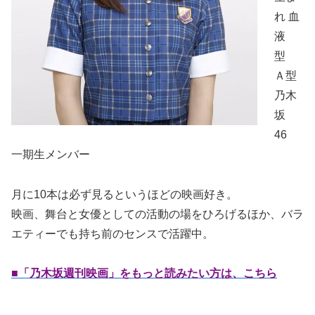
れ 血
液
型
Ａ型
乃木
坂
46
一期生メンバー
月に10本は必ず見るというほどの映画好き。
映画、舞台と女優としての活動の場をひろげるほか、バラ
エティーでも持ち前のセンスで活躍中。
■「乃木坂週刊映画」をもっと読みたい方は、こちら