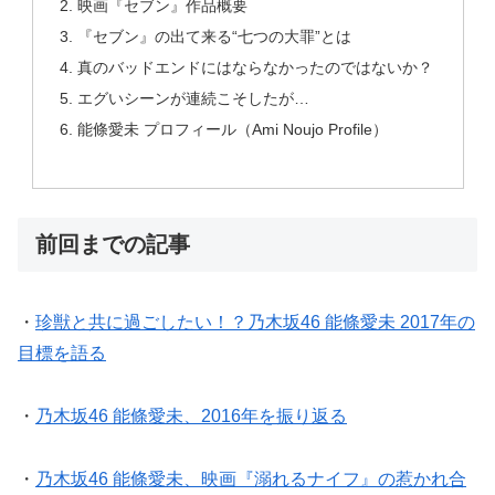
映画『セブン』作品概要
『セブン』の出て来る“七つの大罪”とは
真のバッドエンドにはならなかったのではないか？
エグいシーンが連続こそしたが…
能條愛未 プロフィール（Ami Noujo Profile）
前回までの記事
・
珍獣と共に過ごしたい！？乃木坂46 能條愛未 2017年の
目標を語る
・
乃木坂46 能條愛未、2016年を振り返る
・
乃木坂46 能條愛未、映画『溺れるナイフ』の惹かれ合