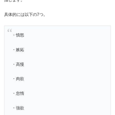
具体的には以下の7つ。
・憤怒
・嫉妬
・高慢
・肉欲
・怠惰
・強欲