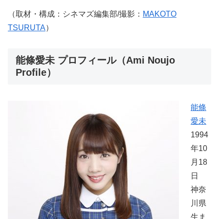
（取材・構成：シネマズ編集部/撮影：
MAKOTO
TSURUTA
）
能條愛未 プロフィール（Ami Noujo
Profile）
能條
愛未
1994
年10
月18
日
神奈
川県
生ま