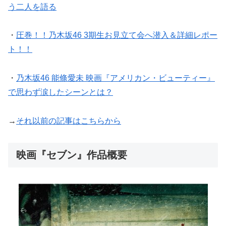
う二人を語る
・
圧巻！！乃木坂46 3期生お見立て会へ潜入＆詳細レポー
ト！！
・
乃木坂46 能條愛未 映画『アメリカン・ビューティー』
で思わず涙したシーンとは？
→
それ以前の記事はこちらから
映画『セブン』作品概要