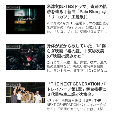
配信『The...
米津玄師×TBSドラマ、奇跡の軌
デフォルト
跡を辿る｜新曲「Pale Blue」は
「リコカツ」主題歌に
2021年の4月のTBS金曜ドラマの主題歌が
米津玄師の「Pale Blue」に決定しまし
た。「リコカツ」は、交際ゼロ日ですぐ
に結婚した夫婦が早い段階で離婚を決意
し、“離婚に向けた活動”(＝「リコカツ」)
を開始するラブコメディ。北川景子と永
身体が底から欲していた、1/f 揺
デフォルト
山...
らぎ映画『椿の庭』｜東紗友美
の”映画の読みかた”
これまで、人物、花、家族、標本、屋久
島の原生林など、幅広い被写体を撮影
し、サントリー、資生堂、TOYOTAなど
数多くの広告写真を手掛けてきた写真
家・上田義彦。写真界の巨匠の上田氏が
初めてメガホンをとった映画作品『椿の
「THE NEXT GENERATION パ
デフォルト
庭』は、構想から15年を...
トレイバー／第1章」舞台挨拶に
３代目特車二課が大集合♪
4/5（土）初日舞台挨拶 決定!!：THE
NEXT GENERATION パトレイバー公式
サイト「新宿ピカデリー」には、主演の
真野恵里菜さんはじめ“３代目”特車二課