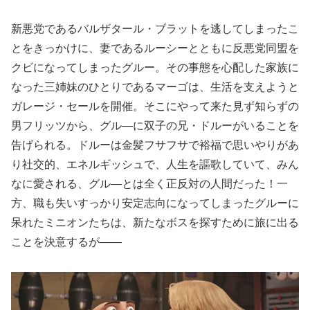
新悪党であるバルザタール・ブラットを逃してしまったこ
とをきっかけに、妻であるルーシーとともに反悪党同盟を
クビになってしまったグルー。その事態を心配した家族に
なった三姉妹のひとりであるマーゴは、生活を支えようと
ガレージ・セールを開催。そこにやって来た見ず知らずの
男フリッツから、グル―に双子の兄・ドルーがいることを
告げられる。ドルーは金髪フサフサで裕福で思いやりがあ
り社交的、エネルギッシュで、人生を謳歌していて、みん
なに愛される、グル―とは全く正反対の人間だった！一
方、職も失いすっかり安定志向になってしまったグルーに
呆れたミニオンたちは、新たなボスを探すために旅に出る
ことを決意するが――