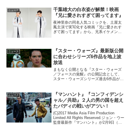
千葉雄大の白衣姿が解禁！映画
ニュース
『兄に愛されすぎて困ってます』
夜神里奈の同名人気コミックを、土屋太
鳳主演で実写化する映画『兄に愛されす
ぎて困ってます』から、兄系イケメン・
芹川高嶺を演じた千葉雄大の白衣姿写真
が解禁となった。『兄に愛されすぎて困
ってます』千葉雄大の白衣姿が解禁告白
『スター・ウォーズ』最新版公開
12連敗中で全くモテない...
ニュース
に合わせシリーズ6作品を地上波
放送
まもなく公開となる『スター・ウォーズ
／フォースの覚醒』の公開記念として、
スター・ウォーズシリーズ過去6作品が順
次日本テレビ系列で地上波放送されるこ
とが決まった。スター・ウォーズ過去作
が12月18日から順次放送今回放送される
『マンハント』『コンフィデンシ
ニュース
のはスター・ウォー...
ャル／共助』２人の男の国を超え
たバディの戦いがアツい！
(C)2017 Media Asia Film Production
Limited All Rights Reserved.ジョン・ウー
監督最新作『マンハント』が2月9日（金)
全国公開。。また、この日は動員数781万