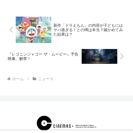
人を記録し、2017年...
新作「ドラえもん」の内容が子どもには
ヤバ過ぎる！との噂は本当？確かめてみ
た結果は？
『レゴニンジャゴー ザ・ムービー』予告
映像、解禁！
ホーム
ニュース