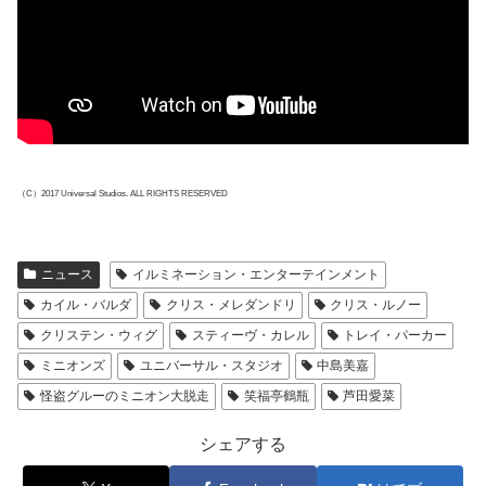
（C）2017 Universal Studios. ALL RIGHTS RESERVED
ニュース
イルミネーション・エンターテインメント
カイル・バルダ
クリス・メレダンドリ
クリス・ルノー
クリステン・ウィグ
スティーヴ・カレル
トレイ・パーカー
ミニオンズ
ユニバーサル・スタジオ
中島美嘉
怪盗グルーのミニオン大脱走
笑福亭鶴瓶
芦田愛菜
シェアする