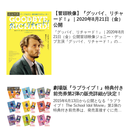
COMPANY, AND APELLES
ENTERTAINMENT, INC.2018年9月...
【冒頭映像】『グッバイ、リチャ
ニュース
ード！』｜2020年8月21日（金）
公開
『グッバイ、リチャード！』｜2020年8月
21日（金）公開冒頭映像ジョニー・デッ
プ主演『グッバイ、リチャード！』の冒
頭映像が解禁された。ストーリー「余命
180⽇です」。⼤学教授・リチャードに告
げられた突然の余命宣告。博学でエレガ
ント、真⾯⽬...
劇場版『ラブライブ！』特典付き
ニュース
前売券第2弾の販売詳細が決定！
2015年6月13日から公開となる『ラブラ
イブ！ The School Idol Movie』第1弾の
特典付き前売券は、発売直後すぐに売り
切れるなど、公開前から話題が尽きませ
んが、このたび特典付き前売券の第2弾の
発売が2015年4月25日（...