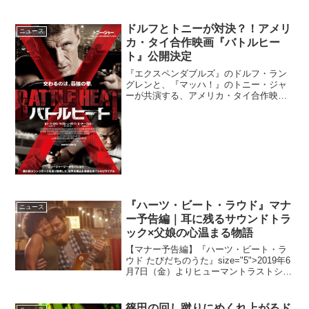
ドルフとトニーが対決？！アメリ
ニュース
カ・タイ合作映画『バトルヒー
ト』公開決定
『エクスペンダブルズ』のドルフ・ラン
グレンと、『マッハ！』のトニー・ジャ
ーが共演する、アメリカ・タイ合作映画
『バトルヒート』が2015年7月25日
（土）より公開されることが決定した。
ニュージャージーとバンコクで、互いの
存在を知らぬまま、共通...
『ハーツ・ビート・ラウド』マナ
ニュース
ー予告編｜耳に残るサウンドトラ
ック×父娘の心温まる物語
【マナー予告編】『ハーツ・ビート・ラ
ウド たびだちのうた』size="5">2019年6
月7日（金）よりヒューマントラストシネ
マ渋谷、新宿シネマカリテ ほかにてロー
ドショー6月7日（金）公開の『ハーツ・
ビート・ラウド たびだちのうた』のマ
篠田の回し蹴りにめくれ上がるド