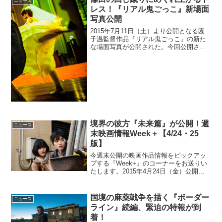
ニュース
ナ...
レス！『リアル鬼ごっこ』新場面
写真公開
2015年7月11日（土）より公開となる園
子温監督作品『リアル鬼ごっこ』の新た
な場面写真が公開された。今回公開され
たのはウエディングドレス姿の篠田麻里
子。恐怖に顔をひきつらせ絶叫する姿
と、ドレスがめくれ上がるほどの回し蹴
りのモーションシーン...
境界の彼方『未来篇』が公開！週
ニュース
末映画情報Week＋【4/24・25
版】
今週末公開の映画作品情報をピックアッ
プする『Week+』のコーナーをお送りい
たします。2015年4月24日（金）公開洋
画・アジア『あの日の声を探して』監督:
ミシェル・アザナヴィシウス出演:ベレニ
ス・ベジョ、アネット・ベニングほか
国境の麻薬戦争を描く『ボーダー
ニュース
2015年4...
ライン』続編、緊迫の特報が到
着！