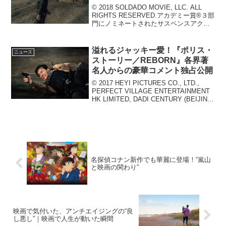
© 2018 SOLDADO MOVIE, LLC. ALL
RIGHTS RESERVED.アカデミー賞®３部
門にノミネートされたサスペンスアクシ
ョン『ボーダーライン』の続編『ボーダ
ーライン：ソルジャーズ・デイ』が2018
年11月16日（...
溢れるジャッキー愛！『ポリス・
ニュース
ストーリー／REBORN』各界著
名人からの豪華コメント独占公開
© 2017 HEYI PICTURES CO., LTD.,
PERFECT VILLAGE ENTERTAINMENT
HK LIMITED, DADI CENTURY (BEIJING)
CO., LTD., MANGO ENTERT...
名探偵コナン新作でも華麗に登場！“嵐山
と映画の関わり”
映画で気付いた、アンチエイジングの“良
し悪し”｜映画で人生が動いた瞬間