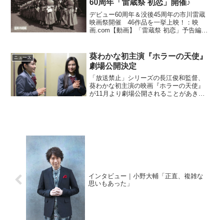
60周年「雷蔵祭 初恋」開催♪
デビュー60周年＆没後45周年の市川雷蔵
映画祭開催 46作品を一挙上映！：映
画.com【動画】「雷蔵祭 初恋」予告編当
時、人気絶頂のさなかに惜しまれながら
37歳という若さで死去された雷蔵さん。
映画デビュー60周年＆没後45周年を迎え
葵わかな初主演『ホラーの天使』
ニュース
る今年を...
劇場公開決定
「放送禁止」シリーズの長江俊和監督、
葵わかな初主演の映画『ホラーの天使』
が11月より劇場公開されることがあきら
かとなった。葵わかな初主演！映画『ホ
ラーの天使』劇場公開決定映画の舞台
は、現在はスタジオとして使用されてい
る廃校。そこには、撮影の...
インタビュー｜小野大輔「正直、複雑な
思いもあった」