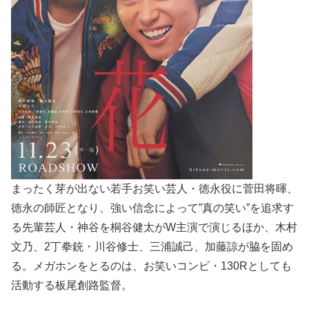
まったく芽が出ない若手お笑い芸人・徳永役に菅田将暉、
徳永の師匠となり、強い信念によって”真の笑い”を追求す
る先輩芸人・神谷を桐谷健太がW主演で演じるほか、木村
文乃、2丁拳銃・川谷修士、三浦誠己、加藤諒が脇を固め
る。メガホンをとるのは、お笑いコンビ・130Rとしても
活動する板尾創路監督。