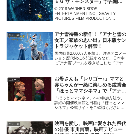
ＥＧ ザ・モンスター』予告編が
到着！
© 2018 WARNER BROS.
ENTERTAINMENT INC., GRAVITY
PICTURES FILM PRODUCTION
COMPANY, AND APELLES
ENTERTAINMENT, INC.200万年前に...
アナ雪待望の新作！『アナと雪の
ニュース
女王／家族の思い出』日本版サン
トラジャケット解禁！
国内動員2,000万人を超え、洋画アニメー
ション歴代No.1を記録するなど、日本中
に“アナ雪”ブームを巻き起こした『アナと
雪の女王』。2018年3月16日（金）にデ
ィズニー／ピクサー最新作『リメンバ
ー・ミー』と同時上映される22分の最新
お母さんも「レリゴー♪」ママと
ニュース
作で...
赤ちゃんが一緒に楽しめる鑑賞会
「ほっとママシネマ」で『アナと
雪の女王』上映！
「ほっとママシネマ」への参加方法や、
詳細の開催映画館と日程は「ほっとママ
シネマ」公式サイトをご確認ください！
以下のリンクより、各劇場の「ほっとマ
マシネマ」申し込みページに移動しま
す。開催劇場5/13（火）三郷（埼玉）※
映画を愛し、映画に愛された稀代
ニュース
申し訳ありません、予約...
の俳優 市川雷蔵。映画デビュー