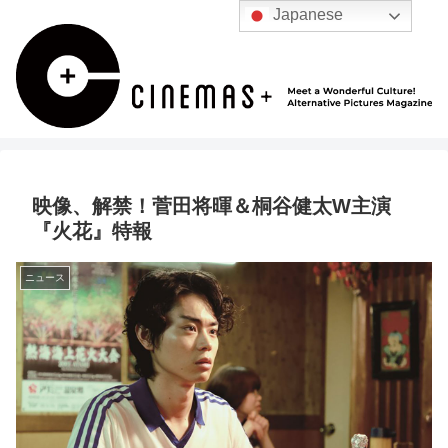
Japanese
映像、解禁！菅田将暉＆桐谷健太W主演
『火花』特報
ニュース