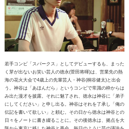
若手コンビ「スパークス」としてデビューするも、まった
く芽が出ないお笑い芸人の徳永(菅田将暉)は、営業先の熱
海の花火大会で4歳上の先輩芸人・神谷(桐谷健太)と出会
う。神谷は「あほんだら」というコンビで常識の枠からは
み出た漫才を披露。それに魅了され、徳永は神谷に「弟子
にしてください」と申し出る。神谷はそれを了承し「俺の
伝記を書いて欲しい」と頼む。その日から徳永は神谷との
日々をノートに書き綴ることに。その後徳永は、拠点を大
阪から東京に移した神谷と再会。毎日のように芸の議論を