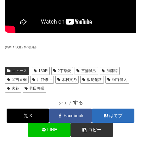
(C)2017「火花」製作委員会
ニュース
130R
2丁拳銃
三浦誠己
加藤諒
又吉直樹
川谷修士
木村文乃
板尾創路
桐谷健太
火花
菅田将暉
シェアする
X
Facebook
はてブ
LINE
コピー