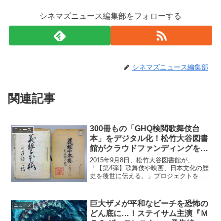
シネマズニュース編集部をフォローする
シネマズニュース編集部
関連記事
300冊もの「GHQ検閲歌舞伎台
ニュース
本」をデジタル化！松竹大谷図書
館がクラウドファンディングを開
始
2015年9月8日、松竹大谷図書館が、
「【第4弾】歌舞伎や映画、日本文化の歴
史を後世に伝える。」プロジェクトを開
始しました。このプロジェクトは過去3回
おこなわれており、図書館の運営資金や
所蔵資料のデジタル化資金として充当さ
巨大ザメが平和なビーチを恐怖の
ニュース
れています。第４弾...
どん底に…！ステイサム主演『Ｍ