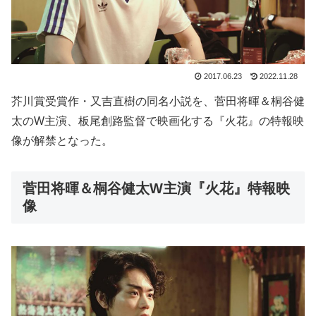
2017.06.23
2022.11.28
芥川賞受賞作・又吉直樹の同名小説を、菅田将暉＆桐谷健
太のW主演、板尾創路監督で映画化する『火花』の特報映
像が解禁となった。
菅田将暉＆桐谷健太W主演『火花』特報映
像