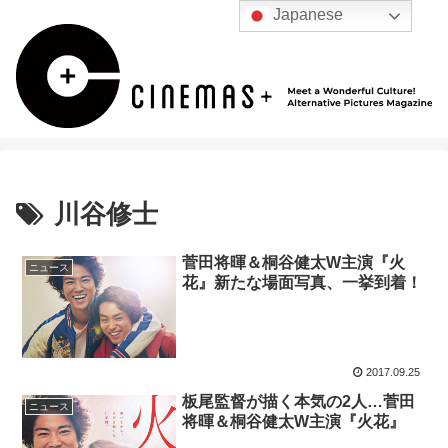
Japanese
川谷修士
菅田将暉＆桐谷健太W主演『火
ニュース
花』新たな場面写真、一挙到着！
2017.09.25
板尾監督が描く本気の2人…菅田
ニュース
将暉＆桐谷健太W主演『火花』