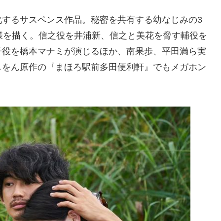
化するサスペンス作品。秘密を共有する幼なじみの3
様を描く。信之役を井浦新、信之と美花を脅す輔役を
子役を橋本マナミが演じるほか、南果歩、平田満ら実
しをん原作の『まほろ駅前多田便利軒』でもメガホン