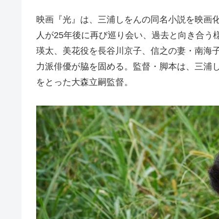
映画『光』は、三浦しをんの同名小説を映画
人が25年後に再び巡り会い、過去と向き合う
瑛太、美花役を長谷川京子、信之の妻・南海
力派俳優が脇を固める。監督・脚本は、三浦
をとった大森立嗣監督。