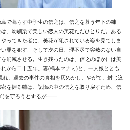
の島で暮らす中学生の信之は、信之を慕う年下の輔
生は、幼馴染で美しい恋人の美花ただひとりだ。ある
らやってきた者に、美花が犯されている姿を見てしま
ない罪を犯す。そして次の日、理不尽で容赦のない自
てを消滅させる。生き残ったのは、信之のほかには美
れから二十五年。妻(橋本マナミ)と、一人娘ととも
が現れ、過去の事件の真相を仄めかし、やがて、封じ込
秘密を握る輔は、記憶の中の信之を取り戻すため、信
子)を守ろうとするが――