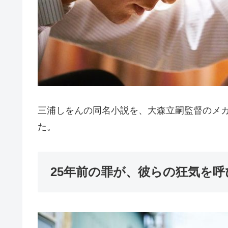
三浦しをんの同名小説を、大森立嗣監督のメ
た。
25年前の罪が、彼らの狂気を