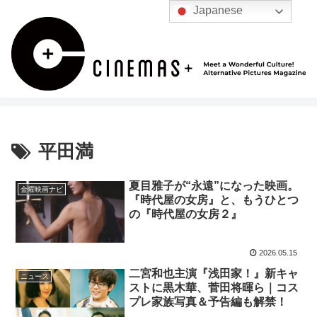
Japanese
平田満
夏目雅子が“永遠”になった映画。
金曜映画ナビ
『時代屋の女房』と、もうひとつ
の『時代屋の女房２』
2026.05.15
二宮和也主演『浅田家！』新キャ
ニュース
ストに黒木華、菅田将暉ら｜コス
プレ家族写真＆予告編も解禁！