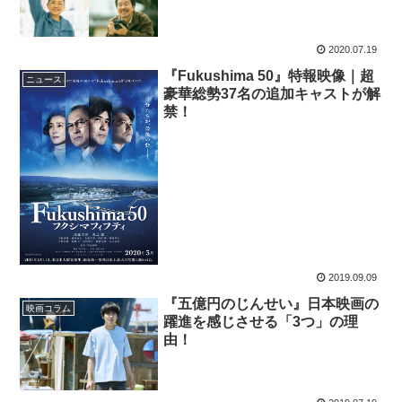
2020.07.19
『Fukushima 50』特報映像｜超
ニュース
豪華総勢37名の追加キャストが解
禁！
2019.09.09
『五億円のじんせい』日本映画の
映画コラム
躍進を感じさせる「3つ」の理
由！