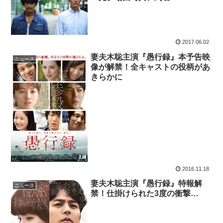
2017.06.02
妻夫木聡主演『愚行録』本予告映
ニュース
像が解禁！全キャストの役柄があ
きらかに
2016.11.18
妻夫木聡主演『愚行録』特報解
ニュース
禁！仕掛けられた3度の衝撃…