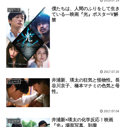
2019.07.19
僕たちは、人間のふりをして生き
ニュース
ている―映画『光』ポスターV解
禁
2017.07.20
井浦新、瑛太の狂気と怪物性。長
ニュース
谷川京子、橋本マナミの色気と母
性。
2017.07.04
井浦新×瑛太の化学反応！映画
ニュース
『光』場面写真、到着