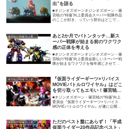
出”を語る
■オジンオズボーンオジンオズボーン・篠
宮暁の“特撮”向上委員会スーパー戦隊作品
のここが好き、っていう部分はどこです
か？変身シーン、名乗り、合体シーン、
面割れ、七変化、親上京回、入れ替わり
回などたくさん大好きなシーンがあると
あと2か月でバトンタッチ…新ス
篠宮暁の“特撮”向上委員会
は思うんですが、今...
ーパー戦隊が始まる前のワクワク
感の正体を考える
■オジンオズボーンオジンオズボーン・篠
宮暁の“特撮”向上委員会新しいスーパー戦
隊が始まるワクワクを毎年感じさせても
らって、もう約30年。あと2か月もすれば
またそのワクワクがやってくるわけです
が、このワクワクの正体をよーく考えて
『仮面ライダーギーツ×リバイス
篠宮暁の“特撮”向上委員会
みると、主題歌...
MOVIEバトルロワイヤル』はどこ
を切り取ってもエモい！篠宮暁が
ネタバレ有レビューで絶賛
■オジンオズボーン・篠宮暁の“特撮”向上
委員会『仮面ライダーギーツ×リバイス
MOVIEバトルロワイヤル』が遂に公開さ
れました。本作のポスタービジュアルが
発表されたとき、目に飛び込んできた龍
騎の姿には度肝を抜かれました。今年、
ただのベスト盤にあらず！「平成
篠宮暁の“特撮”向上委員会
『仮面ライダー...
仮面ライダー20作品記念ベスト」