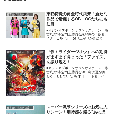
東映特撮の黄金時代到来！新たな
篠宮暁の“特撮”向上委員会
作品で活躍するOB・OGたちにも
注目
■オジンオズボーンオジンオズボーン・篠
宮暁の“特撮”向上委員会絶好調の『仮面ラ
イダービルド』、盛り上がりがまだまだ
冷めない劇場版「仮面ライダーアマゾン
ズ」、これからさらなる盛り上がりを期
待させる「ルパンレンジャーVSパトレン
『仮面ライダージオウ』への期待
篠宮暁の“特撮”向上委員会
ジャー」と東映特...
がますます高まった「ファイズ」
を振り返る！
■オジンオズボーンオジンオズボーン・篠
宮暁の“特撮”向上委員会2018年の夏が終
わろうとしていた8月末日、『仮面ライダ
ージオウ』の放映が開始する直前に、そ
のニュースは流れました。『仮面ライダ
ー555（ファイズ）』の乾巧と草加雅人
が、そろって...
スーパー戦隊シリーズのお気に入
篠宮暁の“特撮”向上委員会
りシーン！期待感を煽る“あの演