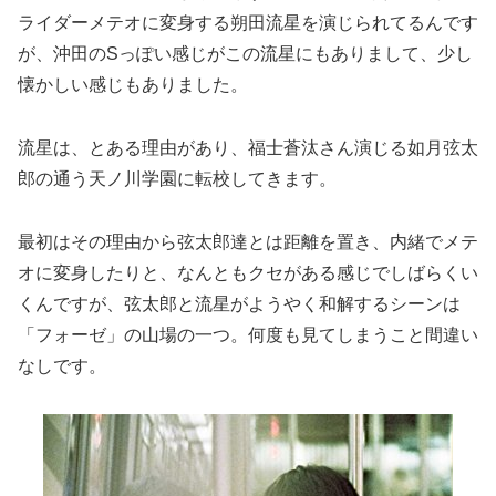
ライダーメテオに変身する朔田流星を演じられてるんです
が、沖田のSっぽい感じがこの流星にもありまして、少し
懐かしい感じもありました。
流星は、とある理由があり、福士蒼汰さん演じる如月弦太
郎の通う天ノ川学園に転校してきます。
最初はその理由から弦太郎達とは距離を置き、内緒でメテ
オに変身したりと、なんともクセがある感じでしばらくい
くんですが、弦太郎と流星がようやく和解するシーンは
「フォーゼ」の山場の一つ。何度も見てしまうこと間違い
なしです。