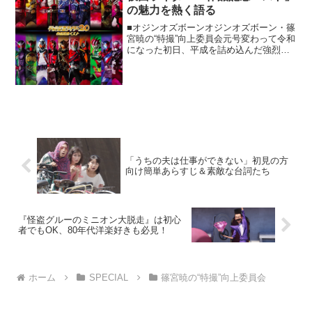
の魅力を熱く語る
■オジンオズボーンオジンオズボーン・篠
宮暁の“特撮”向上委員会元号変わって令和
になった初日、平成を詰め込んだ強烈な
アルバムが発売されました。「平成仮面
ライダー20作品記念ベスト」究極のベス
トと言っても過言ではない内容。DISC1
は「クウガ」...
「うちの夫は仕事ができない」初見の方
向け簡単あらすじ＆素敵な台詞たち
『怪盗グルーのミニオン大脱走』は初心
者でもOK、80年代洋楽好きも必見！
ホーム
SPECIAL
篠宮暁の“特撮”向上委員会