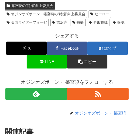
篠宮暁の“特撮”向上委員会
オジンオズボーン・篠宮暁の“特撮”向上委員会
ヒーロー
仮面ライダーフォーゼ
吉沢亮
特撮
菅田将暉
銀魂
シェアする
X
Facebook
はてブ
LINE
コピー
オジンオズボーン・ 篠宮暁をフォローする
オジンオズボーン・ 篠宮暁
関連記事