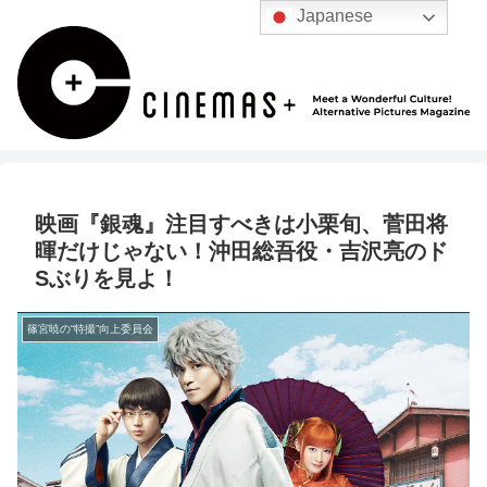
Japanese
映画『銀魂』注目すべきは小栗旬、菅田将
暉だけじゃない！沖田総吾役・吉沢亮のド
Sぶりを見よ！
篠宮暁の“特撮”向上委員会