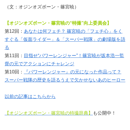
（文：オジンオズボーン・篠宮暁）
【オジンオズボーン・篠宮暁の“特撮”向上委員会】
第12回：
あなたは何フェチ？ 篠宮暁の「フェチ心」をく
すぐる「仮面ライダー」＆「スーパー戦隊」の劇場版を語
る
第11回：
目指せ“パワーレンジャー”！篠宮暁が坂本浩一監
督の元でアクションにチャレンジ
第10回：
『パワーレンジャー』の元になった作品って？
スーパー戦隊の歴史を語るうえで欠かせないあのヒーロー
以前の記事はこちらから
【オジンオズボーン
・篠宮暁の特撮辞典】
も公開中！