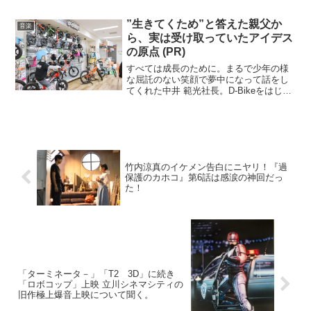
1stアルバムの初週売り上げも歴代2位
と、快進撃が止まらないSnow Man。デ
”生きてくため”と答えた親父か
音楽
ビ...
ら、実は受け取っていたアイデス
の原点 (PR)
すべては成長のために。まるで少年の様
な屈託のない笑顔で夢中になって話をし
てくれた中井 範光社長。D-Bikeをはじ
め、アイデスのモノづくりの原点につい
てお話しをうかがいました。饅頭屋から
三輪車が生まれるまでこの会社は私で４
代目になるんです。...
竹内涼真のイケメン告白にニヤリ！『過
保護のカホコ』第6話は感涙の神回だっ
た！
「ターミネータ－」「T2 3D」に続き
「ロボコップ」上映 立川シネマシティの
旧作極上爆音上映について聞く。