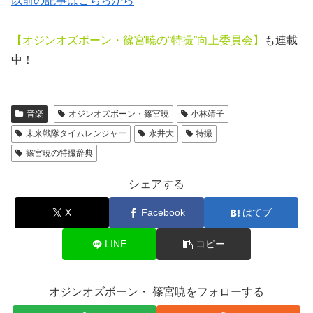
以前の記事はこちらから
【オジンオズボーン
・篠宮暁の“特撮”向上委員会】
も連載
中！
音楽
オジンオズボーン・篠宮暁
小林靖子
未来戦隊タイムレンジャー
永井大
特撮
篠宮暁の特撮辞典
シェアする
X
Facebook
はてブ
LINE
コピー
オジンオズボーン・ 篠宮暁をフォローする