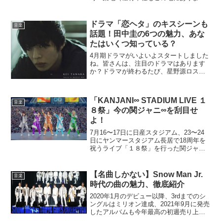
す）を舞台にした映画『築地ワンダーラ
ンド』が現在上映中です。現在何かと騒
がれがちな築地ではありますが、そんな
ドラマ「恋ヘタ」のキスシーンも
音楽
喧噪をよそに、この...
話題！田中圭の6つの魅力、あな
たはいくつ知っている？
4月期ドラマがいよいよスタートしました
ね。皆さんは、注目のドラマはあります
か？ドラマが終わるたび、星野源ロスや
高橋一生ロスが起こるなど、クールごと
にスターが誕生していますが、筆者は今
期、田中圭さんに注目しています！1月期
「KANJANI∞ STADIUM LIVE １
では「東京タラレバ娘...
音楽
８祭」今の関ジャニ∞を刮目せ
よ！
7月16〜17日に日産スタジアム、23〜24
日にヤンマースタジアム長居で18周年を
祝うライブ「１８祭」を行った関ジャニ
∞。その模様を収録したDVD／Blu-
ray「KANJANI∞ STADIUM LIVE １８
祭」が11月30日にリリース...
【名曲しかない】Snow Man Jr.
音楽
時代の曲の魅力、徹底紹介
2020年1月のデビュー以降、3rdまでのシ
ングルはミリオン達成、2021年9月に発売
したアルバムも今年最高の初週売り上げ
を達成しただけでなく、男性グループの