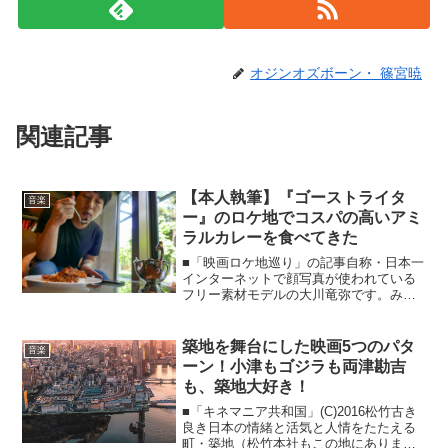
オジンオズボーン・ 篠宮暁
関連記事
【本人執筆】『ゴーストライタ
音楽
ー』のロケ地でコスパの高いアミ
ラルカレーを食べてきた
■「映画ロケ地巡り」の記事自称・日本一
インターネットで顔写真が使われている
フリー素材モデルの大川竜弥です。みな
さん、映画・ドラマのロケ地巡りは好き
ですか？私はロケ地巡りが大好物で、暇
さえあれば好きな作品のロケ地を調べ、
築地を舞台にした映画5つのパタ
音楽
カメラ片手に巡回してい...
ーン！小津もゴジラも両津勘吉
も、築地大好き！
■「キネマニア共和国」(C)2016松竹古き
良き日本の情緒と活気と人情をたたえる
町・築地（松竹本社もこの地にありま