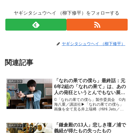
ヤギシタシュウヘイ （柳下修平）をフォローする
ヤギシタシュウヘイ （柳下修平）
関連記事
「なれの果ての僕ら」最終話：元
国内ドラマ
6年2組の「なれの果て」は、あの
人の発狂というとんでもない展開
で幕を閉じた！
©「なれの果ての僕ら」製作委員会 ©内
海八重／講談社▶︎「なれの果ての僕ら」
画像を全て見る井上瑞稀（HiHi Jets／ジ
ャニーズJr.）が主演、犬飼貴丈が共演す
るドラマ「なれの果ての僕ら」（テレビ
東京系）が、2023年6月27日深夜にスタ...
「鎌倉殿の13人」悲しき壇ノ浦で
国内ドラマ
義経が得たもの失ったもの