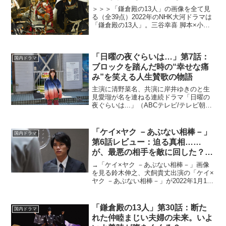
＞＞＞「鎌倉殿の13人」の画像を全て見
る（全39点）2022年のNHK大河ドラマは
「鎌倉殿の13人」。三谷幸喜 脚本×小栗
旬 主演で描く北条義時の物語。三谷幸喜
曰く「吾妻鏡」を原作としており、そこ
に記されきれていない部分を想像と創作
「日曜の夜ぐらいは…」第7話：
で補い、...
国内ドラマ
ブロックを踏んだ時の“幸せな痛
み”を笑える人生賛歌の物語
主演に清野菜名、共演に岸井ゆきのと生
見愛瑠が名を連ねる連続ドラマ「日曜の
夜ぐらいは...」（ABCテレビ/テレビ朝日
系）が2023年4月30日よりスタート。脚
本家の岡田惠和が、あるラジオ番組がき
っかけで出会った女性3人のハートフルな
「ケイ×ヤク －あぶない相棒－」
国内ドラマ
友情物語...
第6話レビュー：迫る真相……
が、最悪の相手を敵に回した？
（※ストーリーネタバレあり）
→「ケイ×ヤク －あぶない相棒－」画像
を見る鈴木伸之、犬飼貴丈出演の「ケイ×
ヤク －あぶない相棒－」が2022年1月13
日より放送スタート。講談社「Palcy」で
連載中の薫原好江による同名原作漫画を
実写化した作品だ。公安警察の捜査官・
「鎌倉殿の13人」第30話：断た
国内ドラマ
国下一...
れた仲睦まじい夫婦の未来。いよ