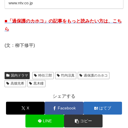
www.ntv.co.jp
■「過保護のカホコ」の記事をもっと読みたい方は、こち
ら
(文：柳下修平)
国内ドラマ
時任三郎
竹内涼真
過保護のカホコ
高畑充希
黒木瞳
シェアする
X
Facebook
はてブ
LINE
コピー