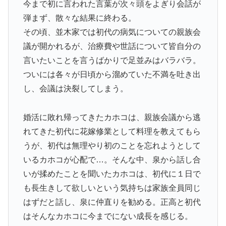
今まで初に言われた言葉が次々頭をよぎり会話が
弾まず、散々な結果に終わる。
その頃、並木家では初代の病気についての親族会
議が開かれるが、治療費や世話について皆自分の
言いたいことを言うばかりで足並みはバラバラ。
ついには各々が日頃から溜めていた不満を吐き出
し、会議は決裂してしまう。
婚活に敗れ帰ってきたカホコは、親族会議から逃
れてきた初代に花嫁修業として料理を教えてもら
うが、初代は無理やり初のことを忘れようとして
いるカホコが心配で…。そんな中、泉から話し合
いが揉めたことを聞いたカホコは、初代に１日で
も長生きして欲しいという気持ちは家族全員同じ
はずだと話し、泉に仲直りを勧める。正高と初代
はそんなカホコに今までにない成長を感じる。