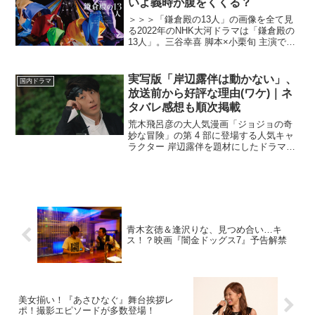
いよ義時が腹をくくる？
＞＞＞「鎌倉殿の13人」の画像を全て見
る2022年のNHK大河ドラマは「鎌倉殿の
13人」。三谷幸喜 脚本×小栗旬 主演で描
く北条義時の物語。三谷幸喜曰く「吾妻
鏡」を原作としており、そこに記されき
れていない部分を想像と創作で補い、唯
実写版「岸辺露伴は動かない」、
国内ドラマ
一無二のエ...
放送前から好評な理由(ワケ)｜ネ
タバレ感想も順次掲載
荒木飛呂彦の大人気漫画「ジョジョの奇
妙な冒険」の第 4 部に登場する人気キャ
ラクター 岸辺露伴を題材にしたドラマ
「岸辺露伴は動かない」が2020年12月28
日(月)の22 時よりNHK 総合にて3夜連続
で放送される。人を「本」にすることで
そ...
青木玄徳＆逢沢りな、見つめ合い…キ
ス！？映画『闇金ドッグス7』予告解禁
美女揃い！『あさひなぐ』舞台挨拶レ
ポ！撮影エピソードが多数登場！