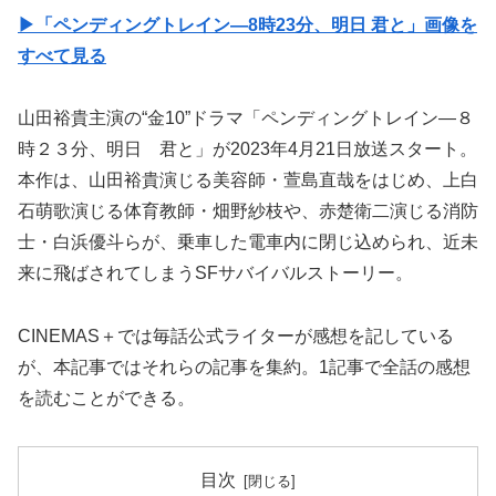
▶︎「ペンディングトレイン―8時23分、明日 君と」画像を
すべて見る
山田裕貴主演の“金10”ドラマ「ペンディングトレイン―８
時２３分、明日 君と」が2023年4月21日放送スタート。
本作は、山田裕貴演じる美容師・萱島直哉をはじめ、上白
石萌歌演じる体育教師・畑野紗枝や、赤楚衛二演じる消防
士・白浜優斗らが、乗車した電車内に閉じ込められ、近未
来に飛ばされてしまうSFサバイバルストーリー。
CINEMAS＋では毎話公式ライターが感想を記している
が、本記事ではそれらの記事を集約。1記事で全話の感想
を読むことができる。
目次