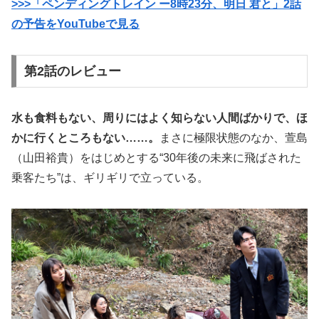
>>>「ペンディングトレイン ー8時23分、明日 君と」2話
の予告をYouTubeで見る
第2話のレビュー
水も食料もない、周りにはよく知らない人間ばかりで、ほ
かに行くところもない……。
まさに極限状態のなか、萱島
（山田裕貴）をはじめとする“30年後の未来に飛ばされた
乗客たち”は、ギリギリで立っている。