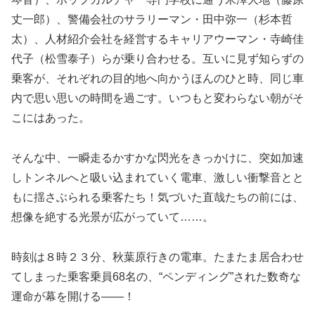
丈一郎）、警備会社のサラリーマン・田中弥一（杉本哲
太）、人材紹介会社を経営するキャリアウーマン・寺崎佳
代子（松雪泰子）らが乗り合わせる。互いに見ず知らずの
乗客が、それぞれの目的地へ向かうほんのひと時、同じ車
内で思い思いの時間を過ごす。いつもと変わらない朝がそ
こにはあった。
そんな中、一瞬走るかすかな閃光をきっかけに、突如加速
しトンネルへと吸い込まれていく電車、激しい衝撃音とと
もに揺さぶられる乗客たち！気づいた直哉たちの前には、
想像を絶する光景が広がっていて……。
時刻は８時２３分、秋葉原行きの電車。たまたま居合わせ
てしまった乗客乗員68名の、“ペンディング”された数奇な
運命が幕を開ける――！