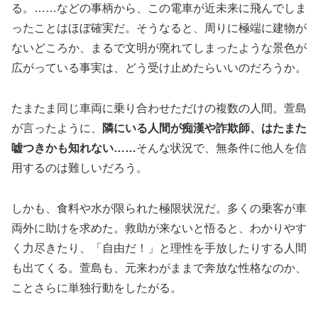
る。……などの事柄から、この電車が近未来に飛んでしま
ったことはほぼ確実だ。そうなると、周りに極端に建物が
ないどころか、まるで文明が廃れてしまったような景色が
広がっている事実は、どう受け止めたらいいのだろうか。
たまたま同じ車両に乗り合わせただけの複数の人間。萱島
が言ったように、
隣にいる人間が痴漢や詐欺師、はたまた
嘘つきかも知れない……
そんな状況で、無条件に他人を信
用するのは難しいだろう。
しかも、食料や水が限られた極限状況だ。多くの乗客が車
両外に助けを求めた。救助が来ないと悟ると、わかりやす
く力尽きたり、「自由だ！」と理性を手放したりする人間
も出てくる。萱島も、元来わがままで奔放な性格なのか、
ことさらに単独行動をしたがる。