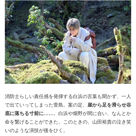
消防士らしい責任感を発揮する白浜の言葉も聞かず、一人
で出ていってしまった萱島。案の定、
崖から足を滑らせ谷
底に落ちる寸前に……
。白浜や畑野が間に合い、なんとか
命を繋げることができた。このときの、山田裕貴の泣き笑
いのような演技が後をひく。