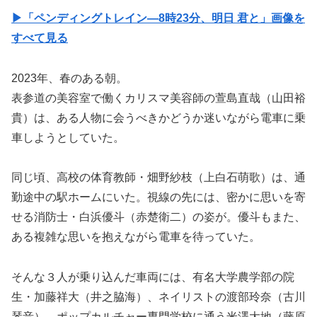
▶︎「ペンディングトレイン―8時23分、明日 君と」画像を
すべて見る
2023年、春のある朝。
表参道の美容室で働くカリスマ美容師の萱島直哉（山田裕
貴）は、ある人物に会うべきかどうか迷いながら電車に乗
車しようとしていた。
同じ頃、高校の体育教師・畑野紗枝（上白石萌歌）は、通
勤途中の駅ホームにいた。視線の先には、密かに思いを寄
せる消防士・白浜優斗（赤楚衛二）の姿が。優斗もまた、
ある複雑な思いを抱えながら電車を待っていた。
そんな３人が乗り込んだ車両には、有名大学農学部の院
生・加藤祥大（井之脇海）、ネイリストの渡部玲奈（古川
琴音）、ポップカルチャー専門学校に通う米澤大地（藤原