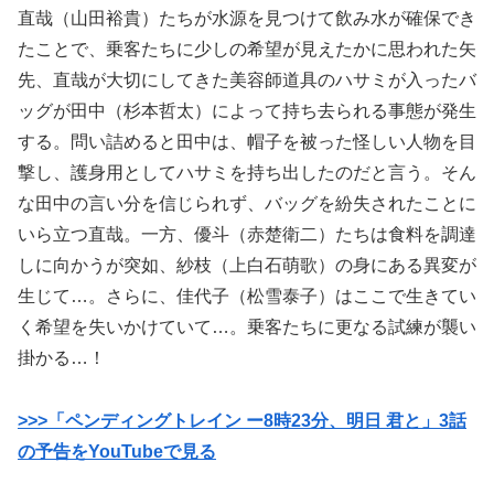
直哉（山田裕貴）たちが水源を見つけて飲み水が確保でき
たことで、乗客たちに少しの希望が見えたかに思われた矢
先、直哉が大切にしてきた美容師道具のハサミが入ったバ
ッグが田中（杉本哲太）によって持ち去られる事態が発生
する。問い詰めると田中は、帽子を被った怪しい人物を目
撃し、護身用としてハサミを持ち出したのだと言う。そん
な田中の言い分を信じられず、バッグを紛失されたことに
いら立つ直哉。一方、優斗（赤楚衛二）たちは食料を調達
しに向かうが突如、紗枝（上白石萌歌）の身にある異変が
生じて…。さらに、佳代子（松雪泰子）はここで生きてい
く希望を失いかけていて…。乗客たちに更なる試練が襲い
掛かる…！
>>>「ペンディングトレイン ー8時23分、明日 君と」3話
の予告をYouTubeで見る