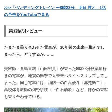
>>>「ペンディングトレイン ー8時23分、明日 君と」1話
の予告をYouTubeで見る
第1話のレビュー
たまたま乗り合わせた電車が、30年後の未来へ飛んでし
まったら、どうするか……。
美容師・萱島直哉（山田裕貴）が乗った8時23分秋葉原行
きの電車が、地震の衝撃で近未来へタイムスリップしてし
まった。同じ電車には、消防士の白浜優斗（赤楚衛二）、
高校体育教師の畑野紗枝（上白石萌歌）など、ほかの乗客
も乗り合わせている。