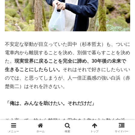
不安定な挙動が目立っていた田中（杉本哲太）も、ついに
電車内から離脱することを決め、別個で暮らすことを決め
た。
現実世界に戻ることを完全に諦め、30年後の未来で
生きることにしたらしい。
それはそれで好きにしたらいい
のでは、と思ってしまうが、人一倍正義感の強い白浜（赤
楚衛二）はそれを許さない。
「俺は、みんなを助けたい。それだけだ」
そう言って、輪から離脱した田中さえ救おうと動く白浜。
正義感を通り越して聖人君子、仏の生まれ変わりかと思う
メニュー
ホーム
検索
トップ
サイドバー