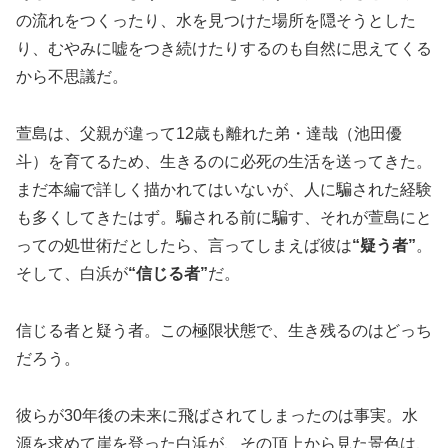
の流れをつくったり、水を見つけた場所を隠そうとした
り、むやみに嘘をつき続けたりするのも自然に思えてくる
から不思議だ。
萱島は、父親が違って12歳も離れた弟・達哉（池田優
斗）を育てるため、生きるのに必死の生活を送ってきた。
まだ本編で詳しく描かれてはいないが、人に騙された経験
も多くしてきたはず。騙される前に騙す、それが萱島にと
っての処世術だとしたら、言ってしまえば彼は
“疑う者”
。
そして、白浜が
“信じる者”
だ。
信じる者と疑う者。この極限状態で、生き残るのはどっち
だろう。
彼らが30年後の未来に飛ばされてしまったのは事実。水
源を求めて崖を登った白浜が、その頂上から見た景色は、