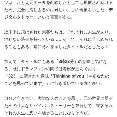
ツは、たとえ元データを削除したとしても拡散され続ける
ため、完全に消し去るのは難しい。この現象を示した
「デ
ジタルタトゥー」
という言葉がある。
近未来に飛ばされた乗客たちは、それぞれに人生があり、
消せない過去を持っている……そして、それに苦しめられ
ることもある。暗にそれを示したタイトルだとしたら？
加えて、タイトルにもある
「8時23分」
の意味も気にな
る。既にドラマファンの間では考察が進んでおり、
「823」に宿された意味
「Thinking of you（＝あなたの
ことを思っています）」
に行き着いている方も多い。
自分と向き合い、大切な人のことを思う。元の世界に帰る
ための壮大なサバイバルストーリーと並行して、乗客それ
ぞれの人生に想いを馳せることになりそうだ。