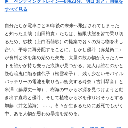
▶︎「ペンディングトレイン―8時23分、明日 君と」画像を
すべて見る
自分たちが電車ごと30年後の未来へ飛ばされてしまった
と知った直哉（山田裕貴）たちは、極限状態を皆で乗り切
るため、紗枝（上白石萌歌）の提案で各々の持ち物を出し
合い、平等に再分配することに。しかし優斗（赤楚衛二）
が食料と水を集め始めた矢先、大量の飲み物が入ったカー
トを誰かが持ち去った痕跡が見つかる。犯人は誰なのかと
疑心暗鬼に陥る佳代子（松雪泰子）、残り少ないモバイル
バッテリーの電池を取り合い衝突する玲奈（古川琴音）と
米澤（藤原丈一郎）、樹海の中から水源を見つけようと動
き出す直哉と優斗、そして植物から水を作り出そうとする
加藤（井之脇海）……。各々が生きるために必死でもがく
中、ある人物が思わぬ暴走を始める。