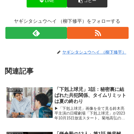
LINE
コピー
ヤギシタシュウヘイ （柳下修平）をフォローする
ヤギシタシュウヘイ （柳下修平）
関連記事
「下剋上球児」3話：秘密裏に結
国内ドラマ
ばれた共犯関係、タイムリミット
は夏の終わり
▶︎「下剋上球児」画像を全て見る鈴木亮
平主演の日曜劇場「下剋上球児」が2023
年10月15日放送スタート。菊地高弘の
「下剋上球児」（カンゼン刊）を原案
に、新井順子プロデューサーと塚原あゆ
子演出のタッグが帰ってくる。弱小高校
「鎌倉殿の13人」第1話 徹底解