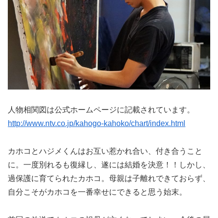
人物相関図は公式ホームページに記載されています。
http://www.ntv.co.jp/kahogo-kahoko/chart/index.html
カホコとハジメくんはお互い惹かれ合い、付き合うこと
に。一度別れるも復縁し、遂には結婚を決意！！しかし、
過保護に育てられたカホコ。母親は子離れできておらず、
自分こそがカホコを一番幸せにできると思う始末。