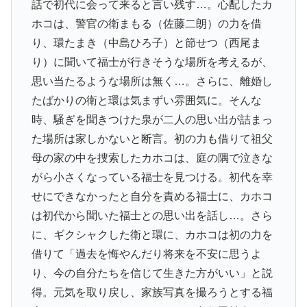
話で初代に会って来ると言い残す…。心配したカ
ホコは、警官の衛まもる（佐藤二朗）の力を借
り、環たまき（中島ひろ子）と節せつ（西尾ま
り）に聞いて福士が行きそうな場所を考えるが、
思い当たるような場所は無く…。さらに、離婚し
たばかりの衛と環は気まずい雰囲気に。そんな
時、騒ぎを聞きつけた泉が二人の思い出が詰まっ
た場所は家しかないと断言。初の力も借りて祖父
母の家の中を捜索したカホコは、庭の隅で泣きな
がら小さくなっている福士を見つける。初代を幸
せにできなかったと自分を責める福士に、カホコ
は初代から聞いた福士との思い出を話し…。さら
に、ギクシャクした衛と環に、カホコは初の力を
借りて「過去を悔やんだり将来を不安に思うよ
り、今の自分たちを信じて生きた方がいい」と説
得。元気を取り戻し、家族写真を撮ろうとする福