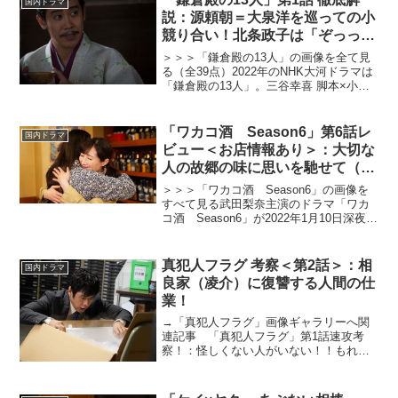
国内ドラマ
野球部を舞台に繰り...
説：源頼朝＝大泉洋を巡っての小
競り合い！北条政子は「ぞっっっ
っっこん」！（※ストーリーネタ
＞＞＞「鎌倉殿の13人」の画像を全て見
バレあり）
る（全39点）2022年のNHK大河ドラマは
「鎌倉殿の13人」。三谷幸喜 脚本×小栗
旬 主演で描く北条義時の物語。三谷幸喜
曰く「吾妻鑑」を原作としており、そこ
に記されきれていない部分を想像と創作
「ワカコ酒 Season6」第6話レ
国内ドラマ
で補い、...
ビュー＜お店情報あり＞：大切な
人の故郷の味に思いを馳せて（※
ストーリーネタバレあり）
＞＞＞「ワカコ酒 Season6」の画像を
すべて見る武田梨奈主演のドラマ「ワカ
コ酒 Season6」が2022年1月10日深夜、
放送スタートした。累計270 万部（紙・
電子合計/既刊17巻）を超える新久千映の
「ワカコ酒」（月刊コミックゼノン...
真犯人フラグ 考察＜第2話＞：相
国内ドラマ
良家（凌介）に復讐する人間の仕
業！
→「真犯人フラグ」画像ギャラリーへ関
連記事 「真犯人フラグ」第1話速攻考
察！：怪しくない人がいない！！もれな
く全員に立てられた”真犯人フラグ”！？西
島秀俊主演の新日曜ドラマ（日本テレビ
系）「真犯人フラグ」が2021年10月10日