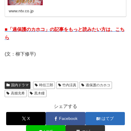
www.ntv.co.jp
■「過保護のカホコ」の記事をもっと読みたい方は、こち
ら
(文：柳下修平)
国内ドラマ
時任三郎
竹内涼真
過保護のカホコ
高畑充希
黒木瞳
シェアする
X
Facebook
はてブ