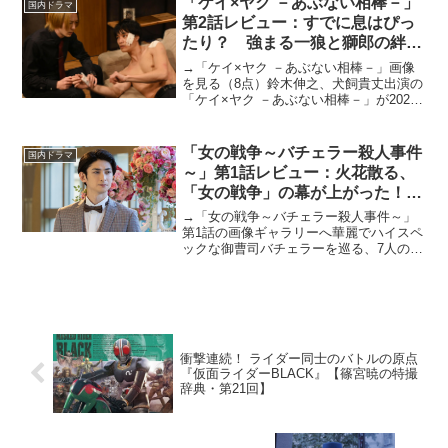
「ケイ×ヤク －あぶない相棒－」
国内ドラマ
（日）放送ス...
第2話レビュー：すでに息はぴっ
たり？ 強まる一狼と獅郎の絆
（※ストーリーネタバレあり）
→「ケイ×ヤク －あぶない相棒－」画像
を見る（8点）鈴木伸之、犬飼貴丈出演の
「ケイ×ヤク －あぶない相棒－」が2022
年1月13日より放送スタート。講談社
「Palcy」で連載中の薫原好江による同名
原作漫画を実写化した作品だ。公安警察
「女の戦争～バチェラー殺人事件
国内ドラマ
の捜査官...
～」第1話レビュー：火花散る、
「女の戦争」の幕が上がった！最
後に選ばれるのはいったい誰なの
→「女の戦争～バチェラー殺人事件～」
か！（※ストーリーネタバレあ
第1話の画像ギャラリーへ華麗でハイスペ
ックな御曹司バチェラーを巡る、7人の女
り）
性たちのバトルを描く愛憎サスペンスド
ラマ「女の戦争～バチェラー殺人事件
～」が放送開始となった。古川雄大が主
人公を演じ、7人の女性...
衝撃連続！ ライダー同士のバトルの原点
『仮面ライダーBLACK』【篠宮暁の特撮
辞典・第21回】