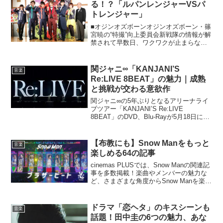
る！？「ルパンレンジャーVSパ
トレンジャー」
■オジンオズボーンオジンオズボーン・篠
宮暁の“特撮”向上委員会新戦隊の情報が解
禁されて早数日、ワクワクが止まらない
方も多いんではないでしょうか。2月11日
（日）からスタートするスーパー戦隊42
作目。タイトルは、『快盗戦隊ルパンレ
関ジャニ∞「KANJANI’S
音楽
ンジャーVS...
Re:LIVE 8BEAT」の魅力｜成熟
と挑戦が交わる意欲作
関ジャニ∞の5年ぶりとなるアリーナライ
ブツアー「KANJANI’S Re:LIVE
8BEAT」のDVD、Blu-Rayが5月18日にリ
リースされた。ライブ映像のほか特典映
像として、マルチアングル、MCダイジェ
ストなどがついて初回生産限定盤...
【布教にも】Snow Manをもっと
音楽
楽しめる64の記事
cinemas PLUSでは、Snow Manの関連記
事を多数掲載！楽曲やメンバーの魅力な
ど、さまざまな角度からSnow Manを楽し
めます。よろしければ布教にもお使いく
ださい！総括記事Snow Man全体の活動や
魅力について振り返る・考察...
ドラマ「恋ヘタ」のキスシーンも
音楽
話題！田中圭の6つの魅力、あな