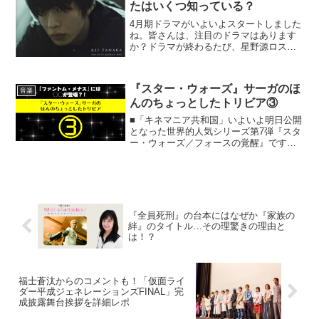
たはいくつ知っている？
4月期ドラマがいよいよスタートしました
ね。皆さんは、注目のドラマはあります
か？ドラマが終わるたび、星野源ロスや
高橋一生ロスが起こるなど、クールごと
にスターが誕生していますが、筆者は今
期、田中圭さんに注目しています！1月期
『スター・ウォーズ』サーガのほ
では「東京タラレバ娘...
音楽
んのちょっとしたトリビア③
■「キネマニア共和国」いよいよ明日公開
となった世界的人気シリーズ第7弾『スタ
ー・ウォーズ／フォースの覚醒』です
が、そこに至るまでのシリーズのマコト
かウソかの噂も含めたトリビア（という
ほどでもない小ネタ）のいくつかをご紹
介……。《キネマニア共...
『全員死刑』の台本にはなぜか『家族の
絆』のタイトル…その理驚きの理由と
は！？
福士蒼汰からのコメントも！「仮面ライ
ダー平成ジェネレーションズFINAL」完
成披露舞台挨拶を詳細レポ