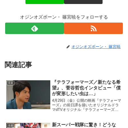
オジンオズボーン・ 篠宮暁をフォローする
オジンオズボーン・ 篠宮暁
関連記事
『テラフォーマーズ／新たなる希
音楽
望』、菅谷哲也インタビュー「僕
が変形したい虫は…」
4月29日（金）公開の映画『テラフォーマ
ーズ』の前日譚を描いたオリジナルドラ
マdTVオリジナル『テラフォーマーズ／
新たなる希望』が映像配信サービスdTV
で独占配信中です。dTVオリジナル『テ
ラフォーマーズ／新たなる希望』のキャ
新スーパー戦隊に驚き！どうな
音楽
ストには、映画...