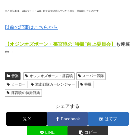
※この記事は、WEBサイト「WB」にて以前連載していたものを、再編集したものです
以前の記事はこちらから
【オジンオズボーン・篠宮暁の“特撮”向上委員会】
も連載
中！
音楽
オジンオズボーン・篠宮暁
スーパー戦隊
ヒーロー
激走戦隊カーレンジャー
特撮
篠宮暁の特撮辞典
シェアする
X
Facebook
はてブ
LINE
コピー