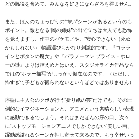
どの脇役を含めて、みんなを好きにならざるを得ません。
また、ほんのちょっぴりの“怖い”シーンがあるというのも
ポイント。敵となる“闇の姉妹”の出で立ちは大人でも恐怖
を覚えますし、作中のバケモノや、“安心できない（死ぬ
かもしれない）”物語運びもかなり刺激的です。『コララ
インとボタンの魔女』や『パラノーマン ブライス・ホロ
ーの謎』よりは控えめとはいえ、スタジオライカ作品なら
ではの“ホラー描写”がしっかり健在なのです。（ただし、
怖すぎて子どもが観られないというほどではありません）
序盤に主人公のクボが行う“折り紙の芸”だけでも、その圧
倒的なイマジネーションと、アニメという素晴らしい表現
に感動できるでしょう。それはまだほんの序の口、次々
に“ストップモーションアニメでしかできない”美しい画、
躍動感溢れるシーンが押し寄せて来るので、もう幸せいっ