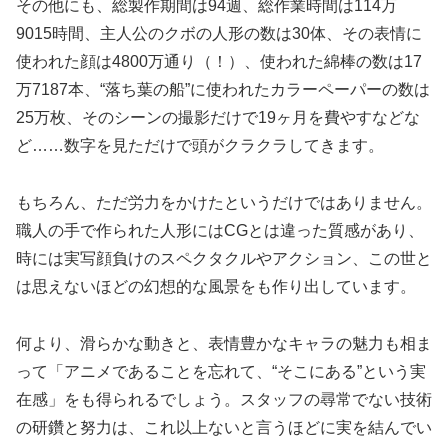
その他にも、総製作期間は94週、総作業時間は114万
9015時間、主人公のクボの人形の数は30体、その表情に
使われた顔は4800万通り（！）、使われた綿棒の数は17
万7187本、“落ち葉の船”に使われたカラーペーパーの数は
25万枚、そのシーンの撮影だけで19ヶ月を費やすなどな
ど……数字を見ただけで頭がクラクラしてきます。
もちろん、ただ労力をかけたというだけではありません。
職人の手で作られた人形にはCGとは違った質感があり、
時には実写顔負けのスペクタクルやアクション、この世と
は思えないほどの幻想的な風景をも作り出しています。
何より、滑らかな動きと、表情豊かなキャラの魅力も相ま
って「アニメであることを忘れて、“そこにある”という実
在感」をも得られるでしょう。スタッフの尋常でない技術
の研鑽と努力は、これ以上ないと言うほどに実を結んでい