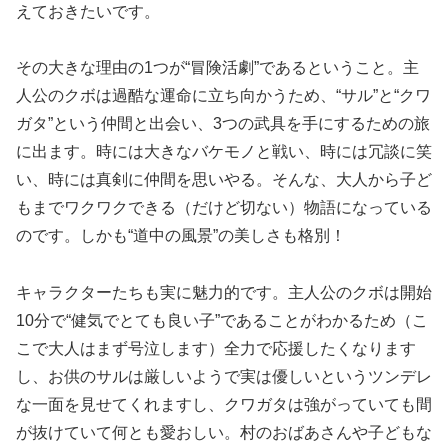
えておきたいです。
その大きな理由の1つが“冒険活劇”であるということ。主
人公のクボは過酷な運命に立ち向かうため、“サル”と“クワ
ガタ”という仲間と出会い、3つの武具を手にするための旅
に出ます。時には大きなバケモノと戦い、時には冗談に笑
い、時には真剣に仲間を思いやる。そんな、大人から子ど
もまでワクワクできる（だけど切ない）物語になっている
のです。しかも“道中の風景”の美しさも格別！
キャラクターたちも実に魅力的です。主人公のクボは開始
10分で“健気でとても良い子”であることがわかるため（こ
こで大人はまず号泣します）全力で応援したくなります
し、お供のサルは厳しいようで実は優しいというツンデレ
な一面を見せてくれますし、クワガタは強がっていても間
が抜けていて何とも愛おしい。村のおばあさんや子どもな