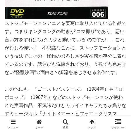
ストップモーションアニメを実写に取り入れている作品で
す。つまりキングコングの動きが“コマ撮り”であり、悪い
言い方をすれば“カクカクと動いている”のですが……これ
がむしろ怖い！ 不思議なことに、ストップモーションと
いう技法でこその、怪物の恐ろしさや実在感が存分に表れ
ているのです。話運びも洗練されており、今観ても色あせ
ない“怪獣映画”の面白さの源流を感じさせる名作です。
この他にも、『ゴーストバスターズ』（1984年）や『ロ
ボコップ』（1987年）などのストップモーションが使わ
れた実写作品、不気味だけどカワイイキャラたちが織りな
すミュージカル『ナイトメアー・ビフォア・クリスマ
ス』、はたまたギョッとする不気味さがある『アリス』
メニュー
ホーム
検索
トップ
サイドバー
（ヤン・シュヴァンクマイエル監督作）などなど、ストッ