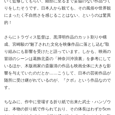
いて監修してもらい、細部に至るまで妥協のない作品づく
りをしたそうです。日本人から観ても、その風俗や世界観
にまったく不自然さを感じることはない、というのは驚異
的！
さらにトラヴィス監督は、黒澤明作品のカット割りや構
成、宮崎駿の“魅了された文化を映像作品に落とし込む”取
り組みにも影響を受けたと語っています。しかも、映画の
冒頭のシーンは葛飾北斎の「神奈川沖浪裏」を参考にして
いるほか、木版画家の斎藤清の作品も映画全体に大きな影
響を与えていたのだとか……こうして、日本の芸術作品が
随所に受け継がれているのが、『クボ』という作品なので
す。
ちなみに、作中に登場する折り紙で出来た武士・ハンゾウ
は、本物の折り紙で作られており、その体長はわずか5cm