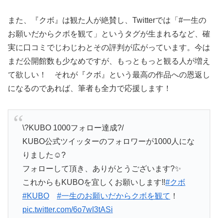
また、『クボ』は観た人が絶賛し、Twitterでは「#一生の
お願いだからクボを観て」というタグが生まれるなど、確
実に口コミでじわじわとその評判が広がっています。今は
まだ公開館数も少なめですが、もっともっと観る人が増え
て欲しい！ それが『クボ』という最高の作品への恩返し
になるのであれば、筆者も全力で応援します！
\?KUBO 1000フォロー達成?/
KUBO公式ツイッターのフォロワーが1000人にな
りました☺️?
フォローして頂き、ありがとうございます?✨
これからもKUBOを宜しくお願いします‼️
#クボ
#KUBO
#一生のお願いだからクボを観て
！
pic.twitter.com/6o7wI3tASi