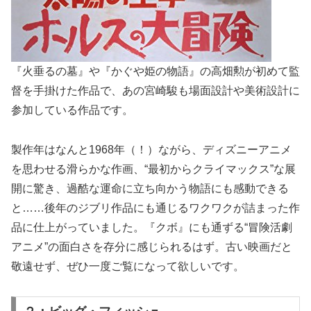
『火垂るの墓』や『かぐや姫の物語』の高畑勲が初めて監
督を手掛けた作品で、あの宮崎駿も場面設計や美術設計に
参加している作品です。
製作年はなんと1968年（！）ながら、ディズニーアニメ
を思わせる滑らかな作画、“最初からクライマックス”な展
開に驚き、過酷な運命に立ち向かう物語にも感動できる
と……後年のジブリ作品にも通じるワクワクが詰まった作
品に仕上がっていました。『クボ』にも通ずる“冒険活劇
アニメ”の面白さを存分に感じられるはず。古い映画だと
敬遠せず、ぜひ一度ご覧になって欲しいです。