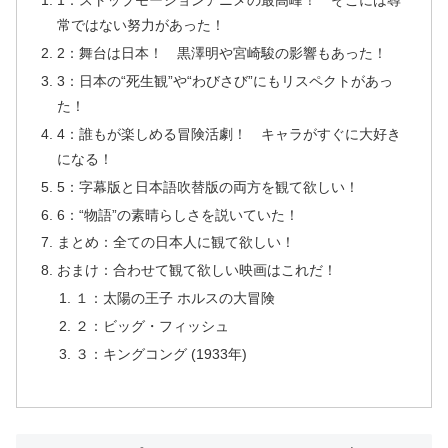
1：ストップモーションアニメの最高峰！ そこには尋
常ではない努力があった！
2：舞台は日本！ 黒澤明や宮崎駿の影響もあった！
3：日本の“死生観”や“わびさび”にもリスペクトがあっ
た！
4：誰もが楽しめる冒険活劇！ キャラがすぐに大好き
になる！
5：字幕版と日本語吹替版の両方を観て欲しい！
6：“物語”の素晴らしさを説いていた！
まとめ：全ての日本人に観て欲しい！
おまけ：合わせて観て欲しい映画はこれだ！
１：太陽の王子 ホルスの大冒険
２：ビッグ・フィッシュ
３：キングコング (1933年)