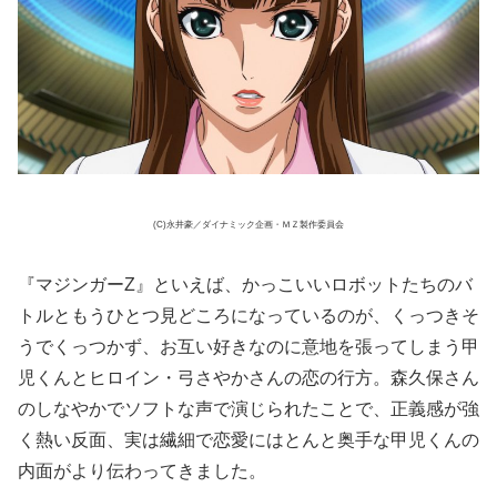
(C)永井豪／ダイナミック企画・ＭＺ製作委員会
『マジンガーZ』といえば、かっこいいロボットたちのバ
トルともうひとつ見どころになっているのが、くっつきそ
うでくっつかず、お互い好きなのに意地を張ってしまう甲
児くんとヒロイン・弓さやかさんの恋の行方。森久保さん
のしなやかでソフトな声で演じられたことで、正義感が強
く熱い反面、実は繊細で恋愛にはとんと奥手な甲児くんの
内面がより伝わってきました。