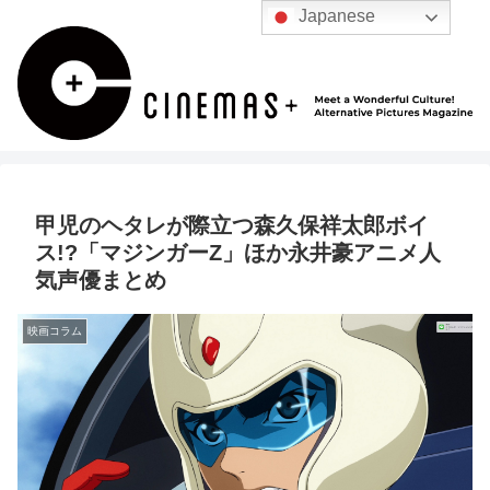
Japanese
甲児のヘタレが際立つ森久保祥太郎ボイ
ス!?「マジンガーZ」ほか永井豪アニメ人
気声優まとめ
映画コラム