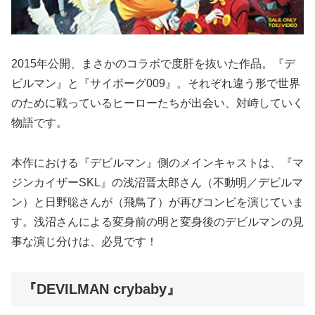
2015年公開、まさかのコラボで度肝を抜いた作品。『デ
ビルマン』と『サイボーグ009』。それぞれ違う形で世界
のために戦っているヒーローたちが出会い、対峙していく
物語です。
本作における『デビルマン』側のメインキャストは、『マ
ジンカイザーSKL』の浅沼晋太郎さん（不動明／デビルマ
ン）と日野聡さんが（飛鳥了）が再びコンビを演じていま
す。浅沼さんによる変身前の明と変身後のデビルマンの見
事な演じ分けは、必見です！
『DEVILMAN crybaby』