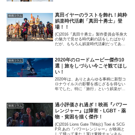
の後輩 先週からキネカ大森で始まった
んですねえ、先輩入魂の「虹色ほた
る 〜永遠の夏休み〜」と「ポッピン
真田イヤーのラストを飾れ！純粋
映画コラム
Q」の2本...
娯楽時代活劇「真田十勇士」登
場！！
(C)2016『真田十勇士』製作委員会等身大
の魅力で見せる時代劇の話をしたばかり
だが、もちろん娯楽時代活劇だってあ
る。もとも真田幸村と真田十勇士といえ
ば、戦国時代モノの講談・フィクション
では人気キャラクターで様々な形で作品
2020年のロードムービー傑作10
映画コラム
化されてきた。ちょ...
選｜旅をしづらい今こそ観てほし
い！
2020年は、ありとあらゆる事柄に新型コ
ロナウイルスの影響を感じざるを得ない
年でした。特に「旅行」という娯楽が楽
しみにくくなっている今こそ、「旅をす
る映画」を観てみてはいかがでしょう
か。実は、2020年に日本で公開された映
過小評価され過ぎ！映画『パワー
映画コラム
画には、様々な土地...
レンジャー』は障害・LGBT・薬
物・貧困を描く傑作！
(C)2016 Lions Gate TM&(c) Toei & SCG
P.R.あの『パワーレンジャー』が映画と
して帰って来た！実は東映チャンネルに