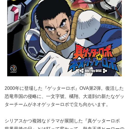
2000年に登場した『ゲッターロボ』OVA第2弾。復活した
恐竜帝国の侵略に、一文字號、橘翔、大道剴の新たなゲッ
ターチームがネオゲッターロボで立ち向かいます。
シリアスかつ複雑なドラマが展開した『真ゲッターロボ
世界最後の日』とは打って変わって、熱血王道ヒーローの