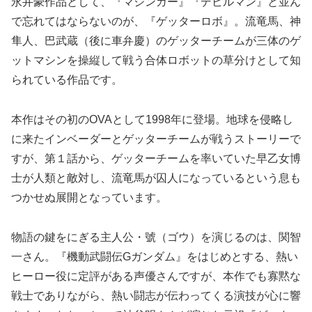
永井豪作品として、『マジンガー』『デビルマン』と並ん
で忘れてはならないのが、『ゲッターロボ』。流竜馬、神
隼人、巴武蔵（後に車弁慶）のゲッターチームが三体のゲ
ットマシンを操縦して戦う合体ロボットの草分けとして知
られている作品です。
本作はその初のOVAとして1998年に登場。地球を侵略し
に来たインベーダーとゲッターチームが戦うストーリーで
すが、第１話から、ゲッターチームを率いていた早乙女博
士が人類と敵対し、流竜馬が囚人になっているという息も
つかせぬ展開となっています。
物語の鍵をにぎる主人公・號（ゴウ）を演じるのは、関智
一さん。『機動武闘伝Gガンダム』をはじめとする、熱い
ヒーロー役に定評がある声優さんですが、本作でも寡黙な
戦士でありながら、熱い闘志が伝わってくる演技が心に響