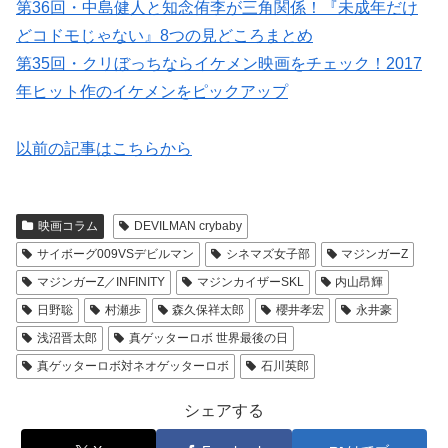
第36回・中島健人と知念侑李が三角関係！『未成年だけ
どコドモじゃない』8つの見どころまとめ
第35回・クリぼっちならイケメン映画をチェック！2017
年ヒット作のイケメンをピックアップ
以前の記事はこちらから
映画コラム
DEVILMAN crybaby
サイボーグ009VSデビルマン
シネマズ女子部
マジンガーZ
マジンガーZ／INFINITY
マジンカイザーSKL
内山昂輝
日野聡
村瀬歩
森久保祥太郎
櫻井孝宏
永井豪
浅沼晋太郎
真ゲッターロボ 世界最後の日
真ゲッターロボ対ネオゲッターロボ
石川英郎
シェアする