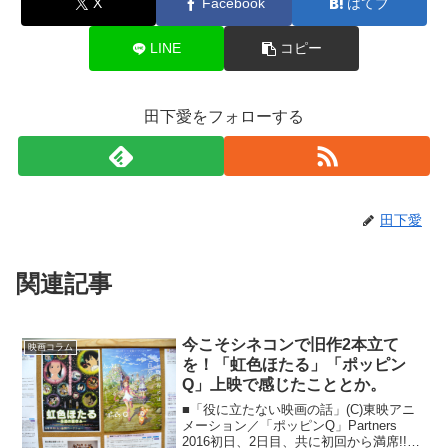
X
Facebook
はてブ
LINE
コピー
田下愛をフォローする
田下愛
関連記事
今こそシネコンで旧作2本立て
映画コラム
を！「虹色ほたる」「ポッピン
Q」上映で感じたこととか。
■「役に立たない映画の話」(C)東映アニ
メーション／「ポッピンQ」Partners
2016初日、2日目、共に初回から満席!!女