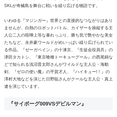
SKLが奇械島を舞台に戦いを繰り広げる物語です。
いわゆる『マジンガー』世界との直接的なつながりはあり
ませんが、白熱のロボットバトル、カイザーを操縦する主
人公二人の喧嘩上等な暴れっぷり、勝ち気で艶やかな美女
たちなど、永井豪ワールドがめいっぱい繰り広げられてい
る作品。『ゼーガペイン』の十凍京、『生徒会役員共』の
津田タカトシ、『東京喰種トーキョーグール』の西尾錦な
どで知られる浅沼晋太郎さんがワイルドな主人公・海動
剣、『ゼロの使い魔』の平賀才人、『ハイキュー!！』の
澤村大地などを演じた日野聡さんがクールな主人公・真上
遼を演じています。
『サイボーグ009VSデビルマン』