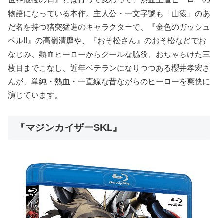
物語になっている本作。主人公・一文字號も「山猿」のあ
だ名を持つ猪突猛進のキャラクターで、『金色のガッシュ
ベル!!』の高嶺清麿や、『おそ松さん』のおそ松などでお
なじみ、熱血ヒーローからクールな脇役、おちゃらけた三
枚目までこなし、近年ベテランになりつつある櫻井孝宏さ
んが、単純・熱血・一直線な昔ながらのヒーローを爽快に
演じています。
『マジンカイザーSKL』