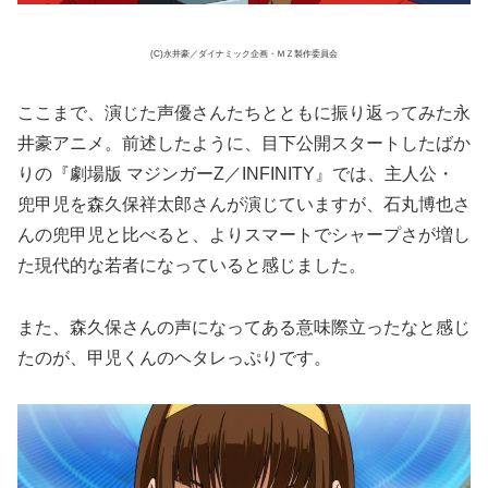
(C)永井豪／ダイナミック企画・ＭＺ製作委員会
ここまで、演じた声優さんたちとともに振り返ってみた永
井豪アニメ。前述したように、目下公開スタートしたばか
りの『劇場版 マジンガーZ／INFINITY』では、主人公・
兜甲児を森久保祥太郎さんが演じていますが、石丸博也さ
んの兜甲児と比べると、よりスマートでシャープさが増し
た現代的な若者になっていると感じました。
また、森久保さんの声になってある意味際立ったなと感じ
たのが、甲児くんのヘタレっぷりです。