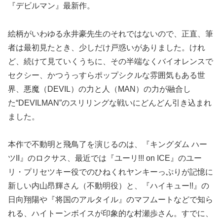
『デビルマン』最新作。
絵柄がいわゆる永井豪先生のそれではないので、正直、筆
者は最初見たとき、少しだけ戸惑いがありました。けれ
ど、続けて見ていくうちに、その半端なくバイオレンスで
セクシー、かつうっすらポップシクルな雰囲気もある世
界、悪魔（DEVIL）の力と人（MAN）の力が融合し
た“DEVILMAN”のスリリングな戦いにどんどん引き込まれ
ました。
本作で不動明と飛鳥了を演じるのは、『キングダム ハー
ツII』のロクサス、最近では『ユーリ!!! on ICE』のユー
リ・プリセツキー役でのひねくれヤンキーっぷりが記憶に
新しい内山昂輝さん（不動明役）と、『ハイキュー!!』の
日向翔陽や『将国のアルタイル』のマフムートなどで知ら
れる、ハイトーンボイスが印象的な村瀬歩さん。すでに、