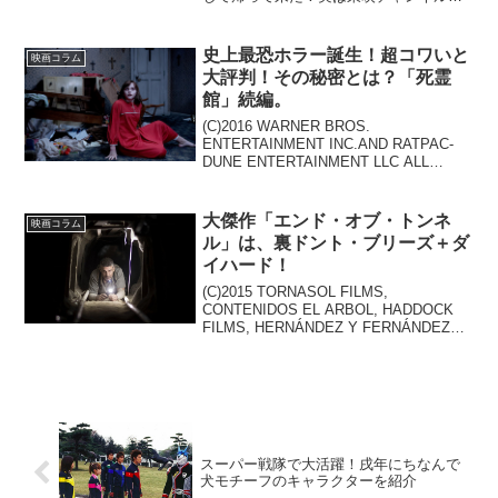
加入して、毎週必ず『スーパーヒーロー
タイム』をリアルタイムで視聴している
自分。当然本作を公...
史上最恐ホラー誕生！超コワいと
映画コラム
大評判！その秘密とは？「死霊
館」続編。
(C)2016 WARNER BROS.
ENTERTAINMENT INC.AND RATPAC-
DUNE ENTERTAINMENT LLC ALL
RIGHTS RESERVED前作「死霊館」を遥
かに上回る恐怖と、観客の高評価を引っ
さ...
大傑作「エンド・オブ・トンネ
映画コラム
ル」は、裏ドント・ブリーズ＋ダ
イハード！
(C)2015 TORNASOL FILMS,
CONTENIDOS EL ARBOL, HADDOCK
FILMS, HERNÁNDEZ Y FERNÁNDEZ
PC, MISTERY PRODUCCIONES
CINEMATOGRAFI...
スーパー戦隊で大活躍！戌年にちなんで
犬モチーフのキャラクターを紹介