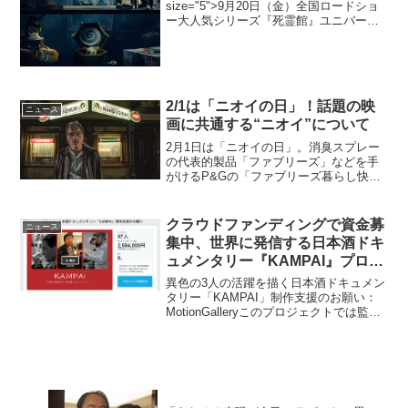
size="5">9月20日（金）全国ロードショ
ー大人気シリーズ『死霊館』ユニバース
最新作『アナベル 死霊博物館』が9月20
日（金）全国ロードショーとなることが
決定し、日本版予告編が解禁された。
201...
2/1は「ニオイの日」！話題の映
ニュース
画に共通する“ニオイ”について
2月1日は「ニオイの日」。消臭スプレー
の代表的製品「ファブリーズ」などを手
がけるP&Gの「ファブリーズ暮らし快適
委員会」が2000年に制定した記念日だ。
いま話題の映画に共通する“ニオイ”。世界
的大ヒット作から、元祖“ニオイ”のするカ
クラウドファンディングで資金募
ニュース
ルト映画...
集中、世界に発信する日本酒ドキ
ュメンタリー『KAMPAI』プロジ
ェクト終了まで残６日♪
異色の3人の活躍を描く日本酒ドキュメン
タリー「KAMPAI」制作支援のお願い：
MotionGalleryこのプロジェクトでは監督
が目標とする「鑑賞後に“日本酒が飲みた
くなる”映画」に向けて、30,000円以上の
ご支援を頂きました方に最高峰「...