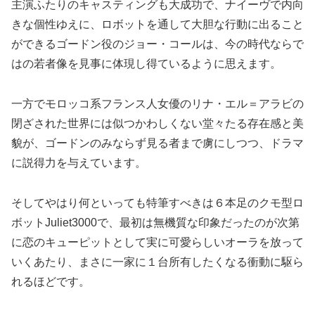
主演ふたりのキャスティングも大成功で、ナイーヴで内向
きな個性ゆえに、ロボットを通して大胆な行動に出ること
ができるゴードン役のジョー・コールは、今の時代ならで
はの若者像を見事に体現し得ているように思えます。
一方でモロッコ系フランス人女優のリナ・エル＝アラビの
閉ざされた世界には似つかわしくない堂々たる存在感と美
貌が、ゴードンのみならず見る者まで虜にしつつ、ドラマ
に説得力を与えています。
そしてやはり何といっても特筆すべきは６本足のクモ型ロ
ボットJuliet3000で、最初は無機質な印象だったのが次第
に恋のキューピットとして実に可愛らしいオーラを放って
いくあたり、まさに一家に１台所有したくなる衝動に駆ら
れるほどです。