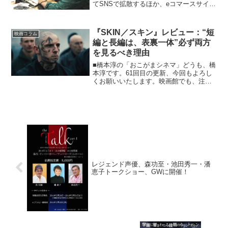
てSNSで拡散するほか、eコマースサイト
を運営して商品を販売するなど、企業の
顧客向けコミュニケーションをデザイン
する。渡邊社長は、スタジオジブリ作品
『SKIN／スキン』レビュー：“短
映画コラム
や、洋画の名作を...
編と長編は、表裏一体”必ず両方
を見るべき理由
■橋本淳の「おこがまシネマ」どうも、橋
本淳です。61回目の更新、今回もよろし
くお願いいたします。映画館でも、注目
の作品が続々と日本にやってきて、見逃
すものかとスケジュール調整をしている
日々です。コロナということもあり、予
防をしつつ、お客様が...
レジェンド声優、森功至・池田秀一・潘
恵子トークショー、GWに開催！