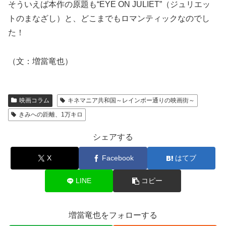
そういえば本作の原題も“EYE ON JULIET”（ジュリエッ
トのまなざし）と、どこまでもロマンティックなのでし
た！
（文：増當竜也）
映画コラム
キネマニア共和国～レインボー通りの映画街～
きみへの距離、1万キロ
シェアする
X
Facebook
はてブ
LINE
コピー
増當竜也をフォローする