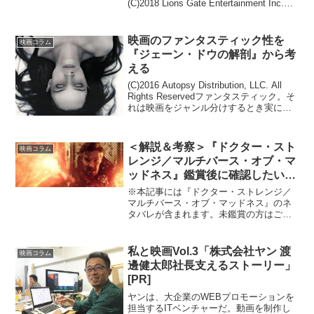
(C)2018 Lions Gate Entertainment Inc.
A...
映画のファンタスティック性を
映画コラム
『ジェーン・ドウの解剖』から考
える
(C)2016 Autopsy Distribution, LLC. All
Rights Reservedファンタスティック。そ
れは映画をジャンル分けするとき実に便
利な言葉で、『ゴジラ キングオブモン
スターズ』のような怪獣映画も『貞子』
の...
＜解説＆考察＞『ドクター・スト
映画コラム
レンジ／マルチバース・オブ・マ
ッドネス』鑑賞後に確認したい“3
つ”のポイント
※本記事には『ドクター・ストレンジ／
マルチバース・オブ・マッドネス』のネ
タバレが含まれます。未鑑賞の方はご注
意ください。［※本記事は広告リンクを
含みます。］＞＞＞『ドクター・ストレ
ンジMoM』の画像を全て見る（9点）つ
私と映画Vol.3「株式会社ヤン 渡
映画コラム
いに2022年5月4日...
邊健太郎社長支えるストーリー」
[PR]
ヤンは、大企業のWEBプロモーションを
担当するITベンチャーだ。動画を制作し