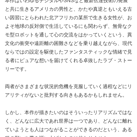
本作はいわゆるデジタルやSNSなど最新伝達技術の発展
と共に生きるアメリカの男性と、かたや真逆ともいえる古
い因習にとらわれた北アフリカの某所で生きる女性が、お
よそ地球の反対側で生活しているにも関わらず、無骨なク
モ型ロボットを通して心の交流をはかっていくという、異
文化の衝突や遠距離の困難さなどを乗り越えながら、現代
ならではの設定を駆使したファンタスティックな情緒で見
る者にピュアな想いを届けてくれる卓抜したラブ・ストー
リーです。
両者がさまざまな状況的危機を克服していく過程などにリ
アリティがないと批判する向きもあるかもしれません。
しかし、本作が描きたいのはそういったリアリズムではな
く、どんなに広大であれ世界は一つであり、どんなに離れ
ていようとも人はつながることができるのだという、ある