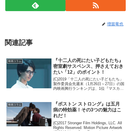
増當竜也
関連記事
『十二人の死にたい子どもたち』
映画コラム
密室劇サスペンス、押さえておき
たい「12」のポイント！
(C)2019「十二人の死にたい子どもたち」
製作委員会先週末（1月26日～27日）の国
内映画興行ランキングは、1位『マスカレ
ード・ホテル』、2位『十二人の死にたい
子どもたち』と、見事にミステリー小説
を原作とした映画がワンツーフィニッシ
『ボストン ストロング』は五月
映画コラム
ュを決...
病の特効薬！その3つの魅力はこ
れだ！
(C)2017 Stronger Film Holdings, LLC. All
Rights Reserved. Motion Picture Artwork