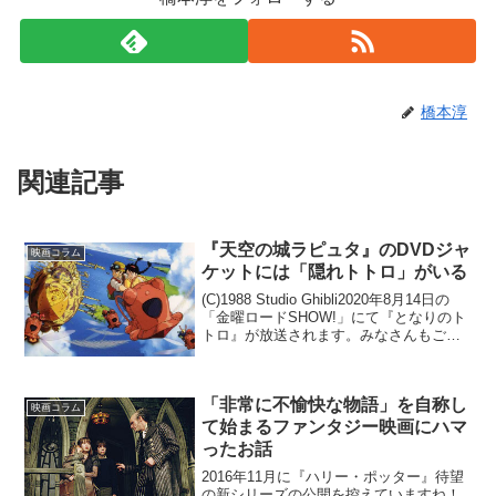
橋本淳
関連記事
『天空の城ラピュタ』のDVDジャ
映画コラム
ケットには「隠れトトロ」がいる
(C)1988 Studio Ghibli2020年8月14日の
「金曜ロードSHOW!」にて『となりのト
トロ』が放送されます。みなさんもご存
知の通り、宮崎駿監督・脚本・原作。劇
場公開から32年が経過しても根強い人気
を誇っています。そんな『と...
「非常に不愉快な物語」を自称し
映画コラム
て始まるファンタジー映画にハマ
ったお話
2016年11月に『ハリー・ポッター』待望
の新シリーズの公開を控えていますね！