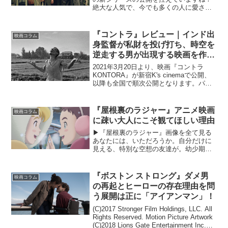
絶大な人気で、今でも多くの人に愛され
続けている『ハリー・ポッター』。そん
な『ハリー・ポッター』がニューヨー
ク・タイムズの児童書ベストセラーラン
『コントラ』レビュー｜インド出
映画コラム
キングで、1位の座を...
身監督が私財を投げ打ち、時空を
逆走する男が出現する映画を作っ
た
2021年3月20日より、映画『コントラ
KONTORA』が新宿K's cinemaで公開、
以降も全国で順次公開となります。パッ
と見ではとっつきにくい印象も持たれる
かもしれませんが、実は意外な親しみや
すさを備えた、エッジの効いたインディ
『屋根裏のラジャー』アニメ映画
映画コラム
ーズ...
に疎い大人にこそ観てほしい理由
▶︎『屋根裏のラジャー』画像を全て見る
あなたには、いただろうか。自分だけに
見える、特別な空想の友達が。幼少期に
出現することがあるという、いわゆる
「イマジナリーフレンド」を題材にした
長編アニメーション映画『屋根裏のラジ
『ボストン ストロング』ダメ男
映画コラム
ャー』が2023年12月...
の再起とヒーローの存在理由を問
う展開は正に「アイアンマン」！
(C)2017 Stronger Film Holdings, LLC. All
Rights Reserved. Motion Picture Artwork
(C)2018 Lions Gate Entertainment Inc.