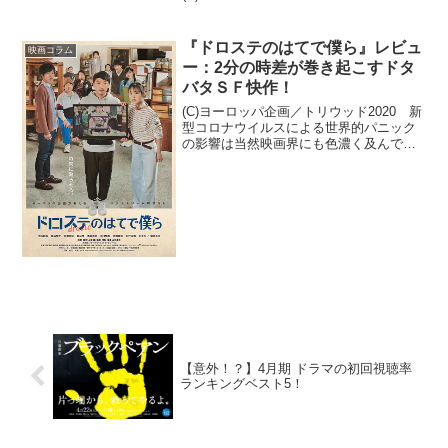
A...
『ドロステのはてで僕ら』レビュ
映画コラム
ー：2分の時差が巻き起こすドタ
バタＳＦ快作！
(C)ヨーロッパ企画／トリウッド2020 新
型コロナウイルスによる世界的パニック
の影響は当然映画界にも色濃く及んでい
ますが、そのことで今や日本全国に浸透
するミニシアターの経営危機を救おうと
するさまざまな運動などを通して、また
改めて強くミニシ...
【意外！？】4月期 ドラマの初回視聴率
ランキングベスト5！